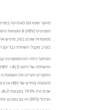
מחקר שפורסם לאחרונה בפורס
בקרב מקבלי השתלת כבד עם היסטו
הגידול (RFS) היו גם נמוכים יותר בקבוצת ALD, עם שיעורי 56.2% ו- 47.8% בהתאמה, לעומת 70.5% ו 63.3% בקבוצה הלא-אל-אל.