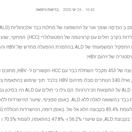
16:42
,
24 יוני 2025
,
בריאות ורפואה
ם ב
הַנדָסָה
הפטיטיס B (HBV) ותוצאות הישרדות בקרב ח
ממוסדות שוני
ריה של זיהום HBV.
החוקרים העריכו את השפעת ה- ALD על התוצאו