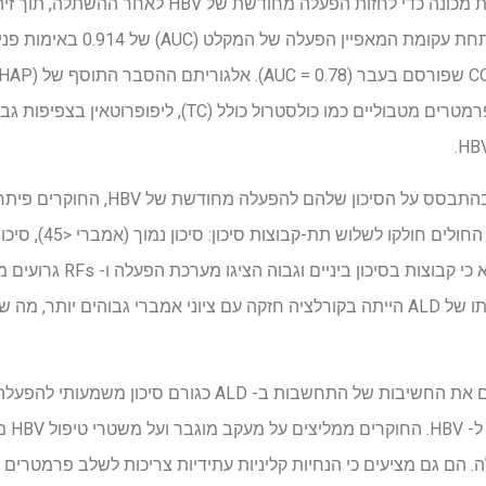
כדי לרדת עוד יותר את החולים בהתבסס ע
גבוה (אמברי ≥ 90). המחקר מצא
הסיכון הנמוך. ראוי לציין כי נוכחותו של ALD הייתה בקורלציה חזקה עם ציוני אמברי גבוהי
השתלת 
A לפני ההשתלה. הם גם מציעים כי הנחיות קליניות עתידיות צריכות לשלב פרמטר