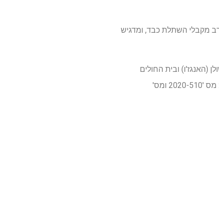
ובנות חשובות לגבי יחסי הגומלין המורכבים בין הפעלה מחדש של ALD ו- HBV בקרב מקבלי השתלת כבד, ומדגיש
החולים שולן (האנגז'ו) ובית החולים
המזוהה הראשון, בית הספר לרפואה באוניברסיטת ג'ג'יאנג), תואם את המחקר הקודם (תעודות אישור: מס '2020-510 ומס'