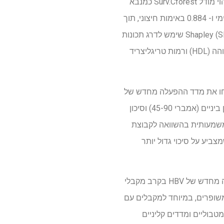
החוקרים השתמשו בגישה למידת מכונה כדי לחזות הפעלה מחודשת של HBV לאחר ההשתלה, תוך זיהוי מודל Surv.Cforest כמנבא
האופטימלי. מודל זה השיג אזור תחת עקומת המאפיין הפעלה של המקלט (AUC) של 0.914 באימות פנימי ו- 0.884 באימות חיצוני, תוך
ביצועים טובים יותר מדגם ה- COX שפורסם בעבר (AUC = 0.78). אלגוריתם ההסבר התוסף של Shapley (SHAP) שימש לדרג תכונות
ולפרשנות את המודל, וחשף כי פרמטרים מטבוליים כמו כולסטרול כולל (TC), ליפופרוטאין בצפיפות גבוהה (HDL) ורמות טריגליצריד
ל הסיכון שלהם להפעלה מחודשת של HBV, החוקרים פיתחו את מדד ההפעלה מחדש של
HBV ששונו באלכוהול (AMBRI). החולים חולקו לשלוש תת-קבוצות סיכון: סיכון נמוך (אמברי <45), סיכון ביניים (אמברי 45-90) וסיכון
 כי קבוצות בסיכון ביניים וגבוה הציגו מערכת הפעלה ו- RFs גרועים משמעותית בהשוואה לקבוצת
ם יותר, מה שמצביע על סיכוי גדול יותר
הממצאים של מחקר זה מדגישים את החשיבות של התחשבות ב- ALD כגורם סיכון משמעותי להפעלה מחדש של HBV בקרב מקבלי
כבד עם HCC הקשורים ל- HBV. החוקרים ממליצים על מעקב מוגבר ועל משטרי טיפול HBV משופרים, במיוחד למקבלים עם
ים מטבוליים ומדדים קליניים