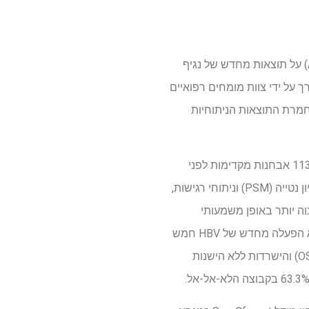
שופך אור על ההשפעה של מחלות כבד אלכוהוליות (ALD) על תוצאות מחדש של נגיף
ולים עם קרצינומה של הפטוצלולרי (HCC). המחקר, שנערך על ידי צוות מומחים רפואיים
ם בסין, מדגיש את התפקיד המשמעותי של ALD בהחמרת ההפעלה מחדש של HBV והחמרת התוצאות הניתוחיות
המחקר ניתח רטרוספקטיבה קבוצה של 453 מקבלי השתלת כבד עם HCC הקשורים ל- HBV, מתוכם 113 אבחנות מקדימות לפני
ההשתלה של זיהום ALD ו- HBV, ואילו 340 הנותרים סבלו מזיהום HBV בלבד. תוך שימוש בהתאמת ציון נטייה (PSM) וניתוחי רגישות,
ת הכירורגיות. הם גילו כי חולים עם ALD היו בסיכון גבוה יותר באופן משמעותי
להפעלה מחדש של HBV וגרורות כבד בהשוואה לאלה ללא ALD. באופן ספציפי, שיעור ההישרדות ללא הפעלה מחדש של HBV חמש
שנים היה 74.9% בקבוצת ALD, לעומת 85.4% בקבוצה הלא אל-אל. באופן דומה, ההישרדות הכוללת (OS) והישרדות ללא הישנות