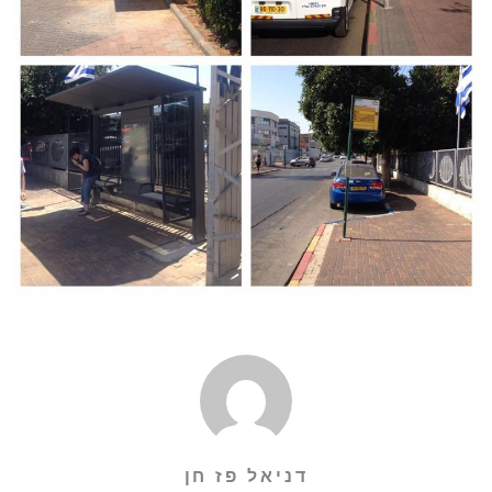
דניאל פז חן