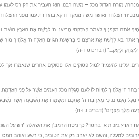
מנחה/ מורה הגדול מכל – משה רבנו. הוא העביר את הקורס לעמו על
 מבטיחי הצלחה ואושר משה ממקד דווקא בהזהרת עמו מפני ההצלחה:
ֶיךָ אֹתָם מִלְּפָנֶיךָ לֵאמֹר בְּצִדְקָתִי הֱבִיאַנִי ה' לָרֶשֶׁת אֶת הָאָרֶץ הַזֹּאת וּבְ
בְךָ אַתָּה בָא לָרֶשֶׁת אֶת אַרְצָם כִּי בְּרִשְׁעַת הַגּוֹיִם הָאֵלֶּה ה' אֱלֹהֶיךָ מוֹרִישָ
ָם לְיִצְחָק וּלְיַעֲקֹב." (דברים ט ד-ה)
ם, עלינו להעמיד למול פסוקים אלו פסוקים אחרים שנאמרו אך לפ
ָ בָּחַר ה' אֱלֹהֶיךָ לִהְיוֹת לוֹ לְעַם סְגֻלָּה מִכֹּל הָעַמִּים אֲשֶׁר עַל פְּנֵי הָאֲדָמָה
ַט מִכָּל הָעַמִּים. כִּי מֵאַהֲבַת ה' אֶתְכֶם וּמִשָּׁמְרוֹ אֶת הַשְּׁבֻעָה אֲשֶׁר נִשְׁבַ
 פַּרְעֹה מֶלֶךְ מִצְרָיִם" (דברים ז, ו-ח)
 את הארץ בזכות או בחסד? כך ניסח הרמב"ן את השאלה: "ויש על השוא
הובים למעלה, והשם לא יאהב רק את הטובים, כי רשע ואוהב חמס 