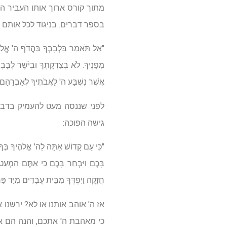
מתוך קורס ארוך אותו העביר ה
בספר דברים. בניגוד לכל אותם
"אַל תֹּאמַר בִּלְבָבְךָ בַּהֲדֹף ה' אֱלֹה
מִפָּנֶיךָ. לֹא בְצִדְקָתְךָ וּבְיֹשֶׁר לְבָ
אֲשֶׁר נִשְׁבַּע ה' לַאֲבֹתֶיךָ לְאַבְרָה
לפני שננסה מעט להעמיק בדברי
גישה הפוכה:
"כִּי עַם קָדוֹשׁ אַתָּה לַה' אֱלֹהֶיךָ בְּך
בָּכֶם וַיִּבְחַר בָּכֶם כִּי אַתֶּם הַמְע
חֲזָקָה וַיִּפְדְּךָ מִבֵּית עֲבָדִים מִיַּד
אז ה' אוהב אותנו או לא? ירשנו
כי מאהבת ה' אתכם, והנה הם א