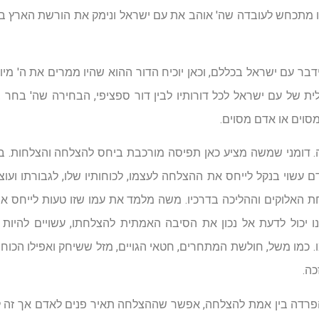
 מתכחש לעובדה שה' אוהב את עם ישראל ונימק את הורשת הארץ ב
דבר עם ישראל בכללם, וכאן יוכיח הדור ההוא שהיו ממרים את ה' מיו
לית של עם ישראל לכל דורותיו לבין דור ספציפי, הבחירה שה' בחר
סוים או אדם מסוים.
 דומני שמשה מציע כאן תפיסה מורכבת ביחס להצלחה והצלחות. בע
דם עשוי בנקל לייחס את ההצלחה לעצמו, לכוחותיו שלו, לגבורתו ועו
חת האלוקים וההליכה בדרכיו. משה מלמד את עמו שזו טעות לייחס 
יכול לדעת אל נכון את הסיבה האמתית להצלחתו, עשויים להיות לה
. כמו משל, חולשת המתחרים, חטאי הגויים, מזל ששיחק ואפילו הכוח
כה.
דה בין אמת להצלחה, אפשר שההצלחה תאיר פנים לאדם אך זה לא 