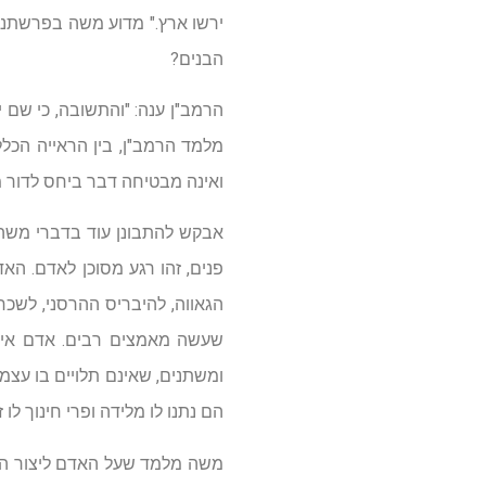
ירשו ארץ." מדוע משה בפרשתנו
הבנים?
הרמב"ן ענה: "והתשובה, כי שם י
מלמד הרמב"ן, בין הראייה הכל
ואינה מבטיחה דבר ביחס לדור מ
אבקש להתבונן עוד בדברי משה.
פנים, זהו רגע מסוכן לאדם. הא
הגאווה, להיבריס ההרסני, לשכ
שעשה מאמצים רבים. אדם אינו 
ומשתנים, שאינם תלויים בו עצמו
הם נתנו לו מלידה ופרי חינוך לו ז
משה מלמד שעל האדם ליצור הפר