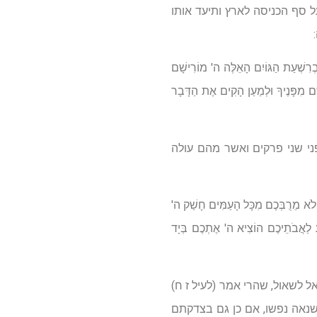
 סף הכניסה לארץ ותיעד אותו
רִשְׁעַת הַגּוֹיִם הָאֵלֶּה ה' מוֹרִישָׁם
ׁם מִפָּנֶיךָ וּלְמַעַן הָקִים אֶת הַדָּבָר
ני שני פרקים ואשר מהם עולה
. לֹא מֵרֻבְּכֶם מִכָּל הָעַמִּים חָשַׁק ה'
ּע לַאֲבֹתֵיכֶם הוֹצִיא ה' אֶתְכֶם בְּיָד
ל לשאול, שהרי אמר (לעיל ז ח)
שנאה נפשו, אם כן גם בצדקתם