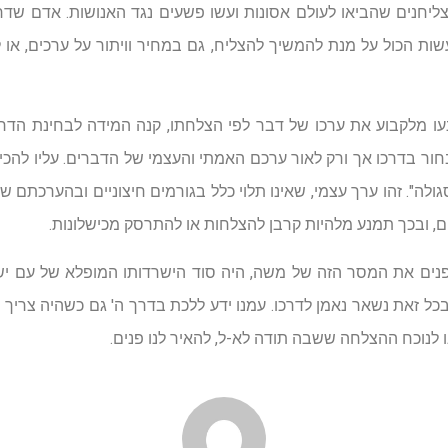
יחנים שהביאו לעולם אסונות ועשו פשעים נגד האנושות. אדם שדרכ
שות הכול על מנת להמשיך להצליח, גם במחיר וויתור על ערכים, או לח
עו מלקבוע את ערכו של דבר לפי הצלחתו, קנה המידה לבחינת הדרך
לבחור בדרכו אך ורק לאור ערכם האמתי והעצמי של הדברים. עליו להכ
גולה". זהו ערך עצמי, שאינו תלוי כלל בגורמים חיצוניים ובהערכתם 
ם, ובכך תמנע מלהיות קרבן להצלחות או להתרסק מכישלונות.
הפנים את המסר הזה של משה, היה סוד הישרדותו המופלא של עם ישר
כל זאת נשאר נאמן לדרכו. עמנו ידע ללכת בדרך ה' גם כשהיה צריך לע
 לנוכח ההצלחה ששבה תודה לא-ל, להאיר לנו פנים.