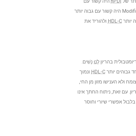
ותר של
hPDI
היה קשור עם
היה קשור עם גבוה יותר
ה יותר
HDL-C
ולהוריד את
יומטבולית בהריון
לָנוּ
נָשִׁים.
חד גבוהים יותר
HDL-C
ונמוך
מח ולא הענישו מזון מן החי,
ן. עם זאת, ניתוח החתך אינו
רים ציינו מגבלות, כולל הסתמכות על היזכרות תזונתית אחת של 24 שעות, בלבול אפשרי שיורי וחוסר