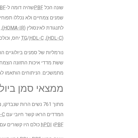
שונה הכל
PBF
שהיה דומה ל-All
BF
שמנים צמחיים ולא נכללו תפוחי
לתנגודת לאינסולין (
HOMA-IR
),
(
HDL-C
),
HDL-C
/
TG
יחס, וכולס
ששת מדדי איכות התזונה הצמחית
מתמשכים. הניתוחים הותאמו לגי
ממצאי סמן ביולו
המדדים הראו קשר חיובי עם
-C
PBF
ו
hPDI
כולם היו קשורים עם 