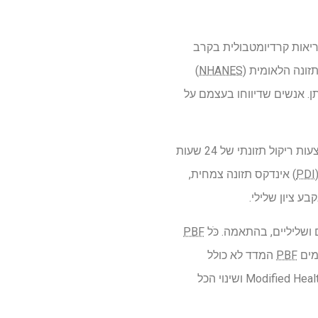
ריאות קרדיומטבולית בקרב
זונה הלאומית (
NHANES
)
יון בשתן. אנשים שדיווחו בעצמם על
מידע דמוגרפי דווח בעצמו על ידי המשיבים בסקר. נתונים על סוגי וכמויות המזון שנצרכו התקבלו באמצעות ריקול תזונתי של 24 שעות
PDI
) אינדקס תזונה צמחית,
בע ציון שלילי.
ושליליים, בהתאמה. כֹּל
PBF
ומים
PBF
המדד לא כולל
ושינוי הכל