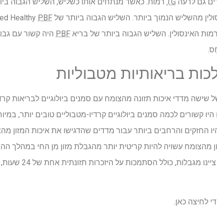
ים גם לרעה
TG
רמות. כאשר מנתחים אותו כשליש, השליש הגבוה בי
ן מהשליש הנמוך ביותר. השליש הגבוה ביותר של Modified Healthy
PBF
מות האינסולין. השליש הגבוה ביותר של בריא
PBF
היה קשור עם גבו
ַס.
לכות בריאותיות מטבוליות
שישה מדדי איכות תזונה מהצומח עם סמנים ביולוגיים לבריאות קרד
היו קשורים לכמה סמנים ביולוגיים קרדיו-מטבוליים טובים יותר, במיו
יו החזקים והרחבים ביותר עבור מדדים שהדגישו את איכות המזון מהצו
מהצומח עשויה להיות קריטית יותר מהגבלת מזון מן החי במהלך ההריו
יכול לבסס סיבתיות, והמחב