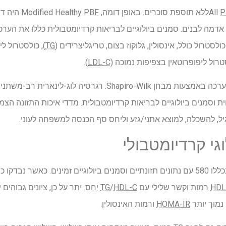
P
ללא תוספת סוכרים. באופן דומה, Modified Healthy
PBF
היה דו
 אדמה לבנים. סמנים ביולוגיים לבריאות קרדיומטבולית כללו את הער
 כולסטרול כולל, אינסולין, גלוקוז בצום, טריגליצרידים (
TG
), כולסטרול ל
טרול ליפופרוטאין בצפיפות נמוכה (
LDL-C
).
נורמליות של סמנים ביולוגיים הוערכה באמצעות מבחן hapiro-Wilk
 וסמנים ביולוגיים לבריאות קרדיומטבולית. מדדי איכות התזונה הצ
ל, להשכלה, למוצא אתני/גזע וליחס סף הכנסה למשפחה לעוני.
גי קרדיומטבולי
מתוך 761 נשים הרות שנבדקו, נכללו 580 עם נתונים תזונתיים וסמנים ביולוגיים זמינים.
HDL
רמות וקשר שלילי עם
HDL-C
/
TG
יַחַס. יתר על כן, ציונים גבוהים
נמוך יותר
HOMA-IR
ורמות האינסולין.