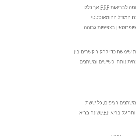
מה לבריאות
PBF
אך כללו
כת המודל ההומאוסטטי
יפופרוטאין בצפיפות גבוהה
S. רגרסיה לוג-לינארית רב-משתנית שימשה כדי לחקור קשרים בין
מחית נותחו כשישים ומשתנים
 כאשר נבדקו כמשתנים רציפים, כל ששת
 יותר על בריא
PBF
שונה בריא