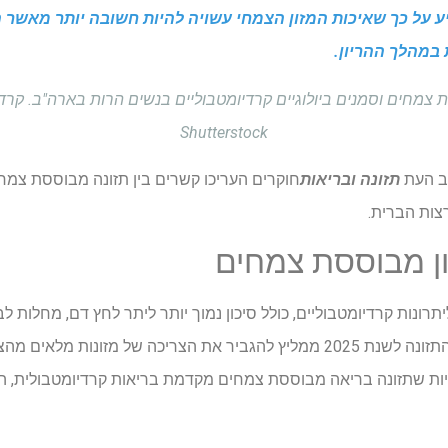
חדש של NHANES מצביע על כך שאיכות המזון הצמחי עשויה להיות חשובה יותר מ
 במהלך ההריון.
 צמחים וסמנים ביולוגיים קרדיומטבוליים בנשים הרות בארה"ב. קרדיט
Shutterstock
ב העת
תזונה ובריאות
חוקרים העריכו קשרים בין תזונה מבוססת צמחים
צות הברית.
ן מבוססת צמחים
נות קרדיומטבוליים, כולל סיכון נמוך יותר ליתר לחץ דם, מחלות לב וכ
דו"ח הוועדה המייעצת להנחיות התזונה לשנת 2025 ממליץ להגביר את הצריכה של
יות שתזונה בריאה מבוססת צמחים מקדמת בריאות קרדיומטבולית, 