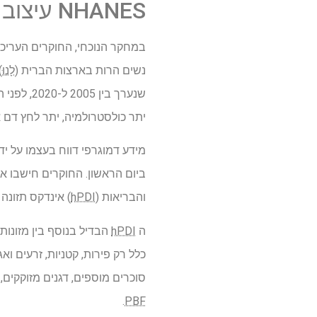
NHANES עיצוב מחקר דיאטת הריון
במחקר הנוכחי, החוקרים העריכו 
נשים הרות בארצות הברית (
לָנוּ
)
שנערך בי
יתר כולסטרולמיה, יתר לחץ דם 
ביום הראשון. החוקרים חישבו אר
והבריאות (
hPDI
) אינדקס תזונה
ה
hPDI
הבדיל בנוסף בין מזונות 
כלל רק פירות, קטניות, זרעים וא
סוכרים מוספים, דגנים מזוקקים, שמנים
.
PBF