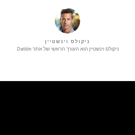
ניקולס וינשטיין
ניקולס וינשטיין הוא העורך הראשי של אתר Datilin.