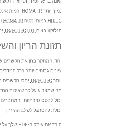
שונה בריא
PBF
ו
hPDI
היו קשור
נמוך יותר
HOMA-IR
ורמות אינסולי
HDL-C
רמות ומטה
HOMA-IR
ור
הגלוקוז בצום,
TG
ו
HDL-C
/
TG
יַח
תזונת הריון והש
יחד, המחקר בחן את הקשרים של 
ציונים גבוהים יותר בכל המדדים 
יותר
HDL-C
/
TG
יַחַס. הקשרים ה
מה שמצביע על כך שאיכות המזון 
יכולת להסתגל לשלב ההיריון.
הורד את עותק ה-PDF שלך על ידי לחיצה כאן.