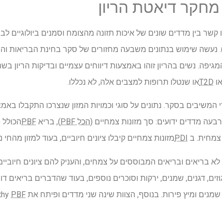
קשר בין מדדים שונים של איכות תזונה מהצומח וסמנים ביולוגיים לב
. נעשה שימוש בנתונים משבעה מחזורים של סקר בחינת הבריאות והת
ן 2005 ל-2020, לפני המגיפה. נשים בהריון זוהו באמצעות דיווחים עצמיים ובדיקות הר
או
T2D
או שנטלו תרופות למצבים אלה, לא נכללו.
בעה מדדים ידועים: סך מזונות צמחיים (
הכל PBF
), בריא
PBF
הכולל (
 צמחית. ב
PDI
מזונות צמחיים קיבלו ציונים חיוביים, בעוד למזון מהחי נק
לא בריאים ובריאים המבוססים על צמחים, והעניק להם ציונים חיוביים 
גוזים, דגנים, שמנים, ירקות וסוכרים נוספים, בעוד שהדברים בריאים ד
 ומיץ פירות. בנוסף, הצוות שינה שני מדדים ופיתח את Modified Healthy
PBF