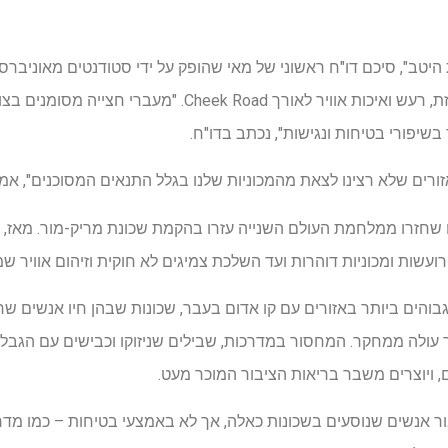
טב", סיכם דו"ח ראשוני של מאי שהופק על ידי סטודנטים מאוניברסיט
שאספו נתונים על מהירות מופרזת, רעש ואיכות אוויר לאורך ad
בשיפורי בטיחות ונגישות", נכתב בדו"ח.
אזורים שלא רצינו לצאת מהמכוניות שלנו בגלל התנאים המסוכנים", אמ
בא שחורים שחזרו ממלחמת העולם השנייה עזרו בהקמת שכונת מריק-מור. מ
עשות ומכוניות דוהרות ועד השלכת צמיגים לא חוקית וזיהום אוויר ש
גבוהים ביותר באזורים עם קו אדום בעבר, שכונות שבהן חיו אנשים ש
 עולה ממחקר. המחסור במדרכות, שבילים שניזוקו וכבישים עם הגבלת
, ויוצרים משבר בריאות הציבור המוכר מעט.
אנשים שנוסעים בשכונות כאלה, אך לא באמצעי בטיחות – כמו מדרכו