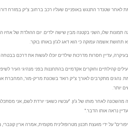
 פרקר מת לאחר שטנדר התנגש באופניים שעליו רכב ברחוב צ'יק במזרח דו
יגה תמונות שלו, השני בקטנה מבין שישה ילדים. יום ההולדת של אחיו
א תחושת אשמה עמוקה כי הוא דאג לג'ון באותו בוקר.
ילים קהילתיים וחוקרים אקדמיים בהתחננות בפני מנהיגי העיר לשיפ
מת. נהגים מתקרבים לאורך צ'יק רואד בשכונת מריק-מור, המחברת א
ם יותר.
מהשכונה לאחר מותו של ג'ון. "עכשיו כשאני יורדת לשם, אני מסתכלת
יין נראה אותו הדבר."
זקוקה לשיפורים" על ידי מועצת תכנון מטרופולינית מקומית, אמרה ארין קונב