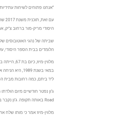
"אנחנו פתוחים לשיחות עתידיות 
היסודי מריק-מור ברחוב צ'יק, א
הלומדים בבית הספר היסודי, על 
מלווין-מיוז
במאי בשנת 1989
ליד ביתם, כמה רחובות מבית ה
Road באותה תקופה. ג'ון נקבר ב-Markham Memorial Gardens, על פי ההספד שלו ב-The (Durham) Herald-Sun.
מלווין-מיוז אמר כי מותו שלח 