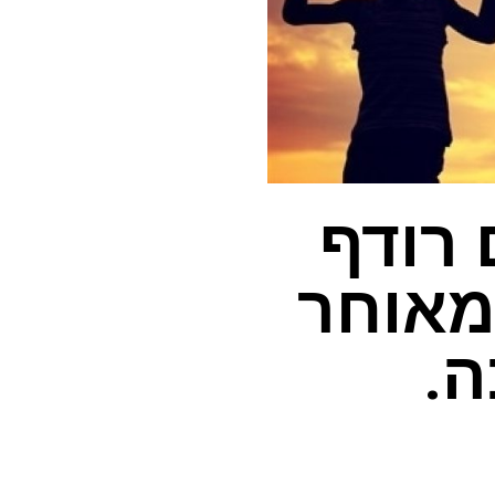
 רודף
35 שנים מאוחר
ה.