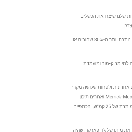
ות שלנו שיצרו את הכשלים
דק.
בעוד שחלקם של התושבים השחורים במריק-מור ירד בעשורים האחרונים, הנתונים מראים כי השכונה נותרה יותר מ-80% שחורים או
ילתי מריק-מור ומועמדת
ד במהלך ארבע שנים אחרונות ולפחות שלושה מקרי
מוות של הולכי רגל לפני 2020. בעיר הצומחת במהירות זו של כ-300,000, סטודנטים ב-Merrick-Moore Elementary ואחרים תיכון
סמוך לפעמים הולך לאורך הכביש – שם עומסי תנועה כבדים, ידוע כי הנהגים מתעלמים מהמהירות המותרת של 25 קמ"ש, והכתפיים
את מותו של ג'ון פארקר, שהיה