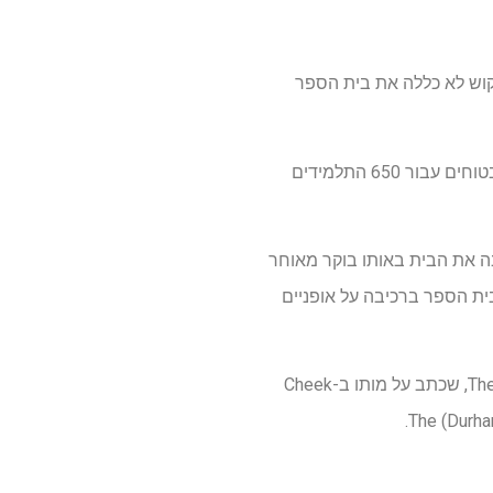
יחות, שוויון וביקוש לא כללה את בית הספר
שביתה של נהגי האוטובוסים של דורהאם השנה רק הגבירה את החששות לגבי היעדר מסלולי הליכה בטוחים עבור 650 התלמידים
פני שעזבה את הבית באותו בוקר מאוחר
ני בית הספר ברכיבה על אופניים
ג'ון נפטר חודשיים מיום הולדתו ה-7 מ"פציעות ראש מסיביות", על פי ה-The (Raleigh) News & Observer, שכתב על מותו ב-Cheek