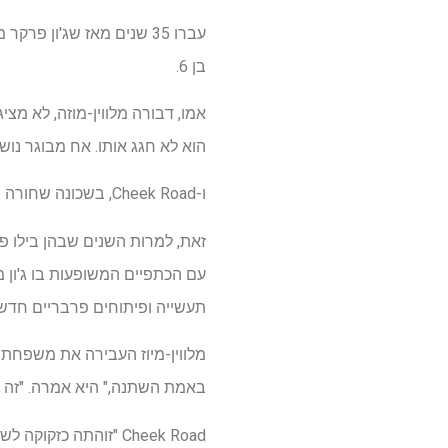
עברו 35 שנים מאז שג'ון
בן 6.
אמו, דבורה מלווין-מוזה, לא מצ
הוא לא חגג אותו. אח מבוגר נוש
ו-Cheek Road, בשכונה שחורה בעיקרה, עדיין חסרות מדרכות שילדים יוכלו לעשות את דרכם בבטחה לבית הספר היסודי המקומי.
זאת, למרות השנים שבהן בילו פע
עם הכתפיים המשופעות בו ג'ון 
תעשייה ופיתוחים פרבריים חדשי
מלווין-מיוז העבירה את משפחתה 
באמת השתנה," היא אמרה. "זה עד
Cheek Road "זוהתה כ