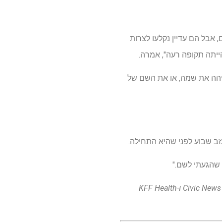
, אבל הם עדיין נקלעו לצרות
הייתה תקופה רעה", אמרה.
זיהה את שמה, או את השם של
ב שבוע לפני שהיא התחילה.
י שהגעתי לשם."
Healthbeat הוא חדר חדשות ללא מטרות רווח המסקר את בריאות הציבור שפורסם על ידי Civic News Company ו-KFF Health