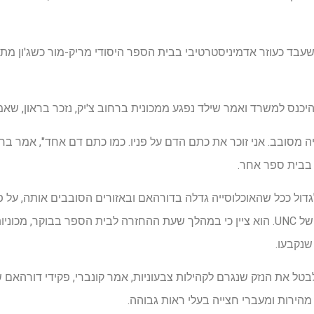
 שעבד כעוזר אדמיניסטרטיבי בבית הספר היסודי מריק-מור כשג'ון מת
להיכנס למשרד ואמר שילד נפגע ממכונית ברחוב צ'יק, נזכר בראון, שא
יה מסובב. אני זוכר את כתם הדם על פניו. כמו כתם דם אחד", אמר בר
ץ בבית ספר אחר.
Cheek Road צפויה לגדול ככל שהאוכלוסייה גדלה בדורהאם ובאזורים הסובבים אותה, 
מסטודנטים לתארים מתקדמים של UNC. הוא ציין כי במהלך שעת ההחזרה לבית הספר בב
שנקבעו.
לבטל את הנזק שנגרם לקהילות צבעוניות, אמר קונברי, פקידי דורהאם
 מהירות ומעברי חצייה בעלי ראות גבוהה.