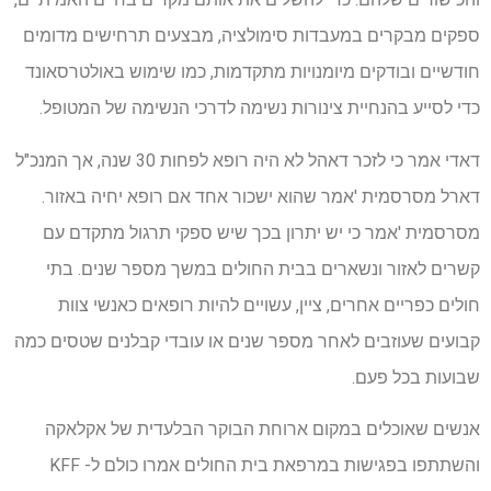
ספקים מבקרים במעבדות סימולציה, מבצעים תרחישים מדומים
חודשיים ובודקים מיומנויות מתקדמות, כמו שימוש באולטרסאונד
כדי לסייע בהנחיית צינורות נשימה לדרכי הנשימה של המטופל.
דאדי אמר כי לזכר דאהל לא היה רופא לפחות 30 שנה, אך המנכ"ל
דארל מסרסמית 'אמר שהוא ישכור אחד אם רופא יחיה באזור.
מסרסמית 'אמר כי יש יתרון בכך שיש ספקי תרגול מתקדם עם
קשרים לאזור ונשארים בבית החולים במשך מספר שנים. בתי
חולים כפריים אחרים, ציין, עשויים להיות רופאים כאנשי צוות
קבועים שעוזבים לאחר מספר שנים או עובדי קבלנים שטסים כמה
שבועות בכל פעם.
אנשים שאוכלים במקום ארוחת הבוקר הבלעדית של אקלאקה
והשתתפו בפגישות במרפאת בית החולים אמרו כולם ל- KFF