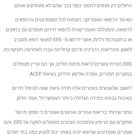
החולים רק מנסים לחסוך כסף בכך שהם לא מעסיקים אותם.
האיגוד הרפואי האמריקני, הפתוח לכל הסטודנטים והרופאים
לרפואה, והמכללה האמריקאית לרופאי חירום תומכים גם בחוקים
או בתקנות פדרליות, אשר ידרשו מ- ERS לאנשי רופא מסביב
לשעון. אינדיאנה, וירג'יניה ודרום קרוליינה עברו לאחרונה חקיקה כזו.
ERS כפרית עשויים לראות פחות חולים, אך הם עדיין מטפלים
במקרים חמורים, אמרה אליסון הדדוק, נשיאת ACEP.
"חשוב שלאנשים באזורים אלה תהיה גישה שווה לטיפול חירום
באיכות גבוהה במידה הגדולה ביותר האפשרית", אמר הדוק.
נותני שירותי בריאות אחרים וארגונים אומרים כי ספקי תרגול
מתקדם עם הניסיון והתמיכה הנכונים מסוגלים לפקח על ERS. והם
אומרים שמנדטים שרופא יהיה באתר יכול להניע כמה בתי חולים