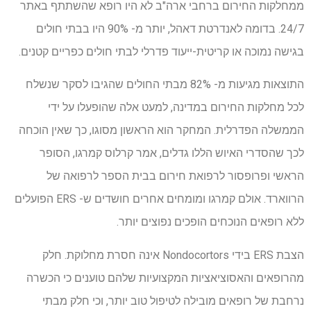
ממחלקות החירום ברחבי ארה"ב לא היו רופא שהשתתף באתר
24/7. בדומה לאנדרטת דאהל, יותר מ- 90% היו בבתי חולים
בגישה נמוכה או קריטית-ייעוד פדרלי לבתי חולים כפריים קטנים.
התוצאות מגיעות מ- 82% מבתי החולים שהגיבו לסקר שנשלח
לכל מחלקות החירום במדינה, למעט אלה שהופעלו על ידי
הממשלה הפדרלית. המחקר הוא הראשון מסוגו, כך שאין הוכחה
לכך שהסדרי האיוש הללו גדלים, אמר קרלוס קמרגו, הסופר
הראשי ופרופסור לרפואת חירום בבית הספר לרפואה של
הרווארד. אולם קמרגו ומומחים אחרים חושדים ש- ERS הפועלים
ללא רופאים הנוכחים הופכים נפוצים יותר.
הצבת ERS בידי Nondocortors אינה חסרת מחלוקת. חלק
מהרופאים והאסוציאציות המקצועיות שלהם טוענים כי הכשרה
נרחבת של רופאים מובילה לטיפול טוב יותר, וכי חלק מבתי