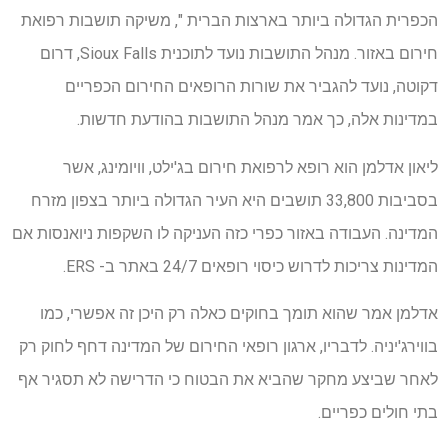
הכפרית הגדולה ביותר בארצות הברית ", משיקה תושבות רפואת
חירום באזור. מנהל התושבות נועד לתוכנית Sioux Falls, דרום
דקוטה, נועד להגביר את שורות הרופאים החירום הכפריים
במדינות אלה, כך אמר מנהל התושבות בהודעת חדשות.
ליאון אדלמן הוא רופא לרפואת חירום בג'ילט, וויומינג, אשר
בסביבות 33,800 תושבים היא העיר הגדולה ביותר בצפון מזרח
המדינה. העבודה באזור כפרי כזה העניקה לו השקפות ניואנסות אם
המדינות צריכות לדרוש כיסוי רופאים 24/7 באתר ב- ERS.
אדלמן אמר שהוא תומך בחוקים כאלה רק היכן זה אפשרי, כמו
בווירג'יניה. לדבריו, ארגון רופאי החירום של המדינה דחף לחוק רק
לאחר שביצע מחקר שהביא את הבטוח כי הדרישה לא תסגיר אף
בתי חולים כפריים.