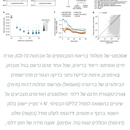
א
סכמטי של מסלולי בריאות המבוססים על אבחנות ICD-10, אורח
חיים ואסימוני ריפוד בריאים, שכל אחד מהם נרשם בגיל מובהק.
ב
אימונים, אימות ובדיקת נתוני בדיקה הנגזרים מהרישומים
הביולוגיים של בריטניה (משמאל) ומרשמי מחלות דניות (מימין).
ג
ארכיטקטורת הדגם של דלפי. האלמנטים האדומים מצביעים על
שינויים בהשוואה למודל GPT-2 הבסיסי. 'N ×' מציין יישום בלוק
השנאי ברצף n פעמים.
ד
דוגמה לקלט מודל (בקשה) ופלט
(דגימות) הכוללים זוגות (גיל: אסימון).
ה
קנה מידה של חוקי דלפי,