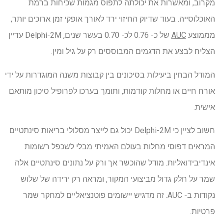
מקרוב, ומאשרות את יכולתה לתפוס מגמות שכיחות ברמת
האוכלוסייה. בעוד שדיוק החיזוי ירד לאורך אופקי זמן ארוכים יותר,
מממוצע
AUC
של כ- 0.76 לכ- 0.70 בעשר שנים, Delphi-2M עדיין
הצליח לבצע את הדגמים המבוססים רק על גיל ומין.
המודל הבחין ביעילות בסיכונים בין קבוצות משנה המוגדרות על ידי
אורח חיים או מחלות קודמות, ותומך בערכו לפרופיל סיכון מותאם
אישית.
חשוב לציין כי Delphi-2M יכול גם לייצר מסלולי בריאות סינתטיים
המראים דפוסי מחלות בעולם האמיתי מבלי לשכפל רשומות
אינדיבידואליות. מודל שהוכשר אך ורק על נתונים סינתטיים אלה
שמר על חלק גדול מביצועי המקור, ומראה רק ירידה של שלוש
נקודות ב- AUC. זה מדגיש יישומים פוטנציאליים למחקר שמר
פרטיות.