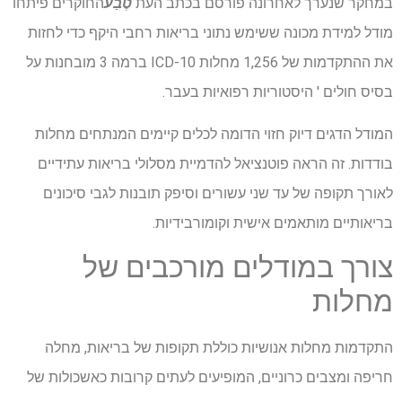
במחקר שנערך לאחרונה
פורסם בכתב העת
טֶבַע
החוקרים פיתחו
מודל למידת מכונה ששימש נתוני בריאות רחבי היקף כדי לחזות
את ההתקדמות של 1,256 מחלות ICD-10 ברמה 3 מובחנות על
בסיס חולים '
היסטוריות רפואיות בעבר.
המודל הדגים דיוק חזוי הדומה לכלים קיימים המנתחים מחלות
בודדות. זה הראה פוטנציאל להדמיית מסלולי בריאות עתידיים
לאורך תקופה של עד שני עשורים וסיפק תובנות לגבי סיכונים
בריאותיים מותאמים אישית וקומורבידיות.
צורך במודלים מורכבים של
מחלות
התקדמות מחלות אנושיות כוללת תקופות של בריאות, מחלה
חריפה ומצבים כרוניים, המופיעים לעתים קרובות כאשכולות של