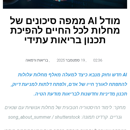
מודל AI ממפה סיכונים של
מחלות לכל החיים להפיכת
תכנון בריאות עתידי
02:36
,
19 ספטמבר 2025
,
בריאות ורפואה
AI חדש וחזק מנבא כיצד למעלה מאלף מחלות עלולות
להתפתח לאורך חייו של אדם, ולפתח דלתות למניעת דיוק,
תכנון מדיניות וחדשנות לבריאות מודעת הטיה.
מחקר: לימוד ההיסטוריה הטבעית של מחלות אנושיות עם שנאים
גנריים. קרדיט תמונה: song_about_summer / shutterstock