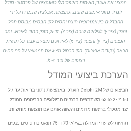
המציג את אובדן האימות האופטימלי כפונקציה של פרמטרי מודל
לגדלי נתוני אימונים שונים.
ג
תוצאות אבלציה שנמדדו על ידי
ההבדלים בין אנטרופיה חוצה יחסית לקו הבסיס מבוסס הגיל
והמין (ציר y) לגילאים שונים (ציר x).
ז
דיוק הזמן החזוי לאירוע. זמני
הנצפים (ציר y) והצפוי (ציר x) לאירועים מוצגים עבור כל תחזית
הבאה (נקודות אפורות). הקו הכחול מציג את הממוצע על פני פחים
רצופים של ציר ה- X.
הערכת ביצועי המודל
הביצועים של Delphi-2M הוערכו באמצעות נתוני בריאות עד גיל
60 מ -63,622 משתתפים בבנקים הביולוגיים בבריטניה. המודל
יצר מסלולי בריאות מדומים והשווה אותם עם תוצאות מוחשיות.
תחזיות לשיעורי המחלה בגילאי 70 ו -75 תואמים דפוסים נצפים