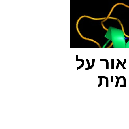
ור על
מית