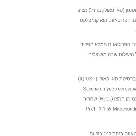
הובלת מרילין דמסי מהמכון בוטנטן (סאו פאולו, ברזיל) מציג
ים, הפרוטאזום הוא קומפלקס
ר. הפרוטאזום ממלא תפקיד
ל היעילות שבה מושפלים
Redoxoma, מרכז מחקר, חדשנות והפצה (RIDC) של FAPESP הממוקם במכון לכימיה לכימיה של אוניברסיטת סאו פאולו (IQ-USP)
ערך מחקרים המתמקדים בהשפעות של תפקוד לקוי של פרוטאזום בזן המוטנטי C76S של השמרים Saccharomyces cerevisiae.
ימן חמצן (H
O.
) שחרור
2
2
וריכוז Peroxiredoxin 1 (Prx1) נמוך יותר. PRX1 הוא אנזים מכריע בהסרת חמצן. אצל יונקים, Mitochondrial Prx3 שווה ל- Prx1
טאזום ביחס למטבוליזם