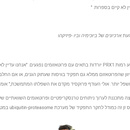
ן לא קיים בספרות. "
העת
ארכיונים של ביוכימיה וביו -פיזיקה
ו
החוקרים פועלים כעת להבין מדוע רמות PRX1 יורדות בתאים עם פרוטאזומים נפגעים. "
זה אפשרי, מכיוון שהפרוטאזום ממלא גם תפקיד בוויסות שעתוק הגנים, או אם הח
ושפל יותר. אולי העודף פרוקסיד מקדם את השפלתו המתמשכת," אומר
צה מתכננת לערוך ניתוחים טרנסקריפטיים ופרוטאומים השוואתיים של
 התפקיד של מערכת ubiquitin-proteasome במטבוליזם של תאים.