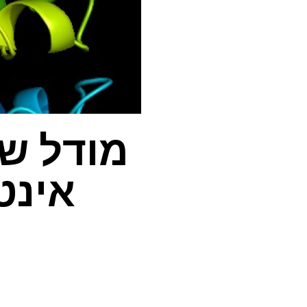
מודל ש
אינט