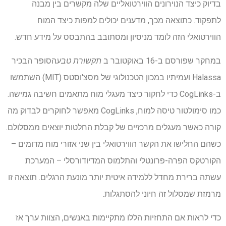
בדיוק כיצד הנוירונים הווירטואליים שלה מקשרים בין מבנה
לתפקוד. כתוצאה מכך, מדענים יכולים למפות כיצד המוח
הווירטואלי הזה לומד מניסיון ומסתובב בהתבסס על מידע חדש.
במחקר שפורסם ב-16 באוקטובר ב
תקשורת טבע
הסופר הבכיר
Halassa ועמיתיו במכון הטכנולוגי של מסצ'וסטס (MIT) השתמשו
ב-CogLinks כדי לחקור כיצד מעגלי מוח מתאמים חשיבה גמישה.
כמו סימולטור טיסה למוח, CogLinks מאפשר לחוקרים לבדוק מה
קורה כאשר מעגלים מרכזיים של קבלת החלטות יוצאים ממסלולם.
כשהם החלישו את הקשר הווירטואלי בין שני אזורי מוח מדומים –
הקורטקס הפרה-פרונטלי והתלמוס המדיודורסלי – המערכת
עשתה ברירת מחדל ללמידה איטית יותר מונעת הרגלים. תוצאה זו
מרמזת שמסלול זה חיוני להסתגלות.
כדי לראות אם התחזיות הללו מתקיימות באנשים, הצוות ערך אז