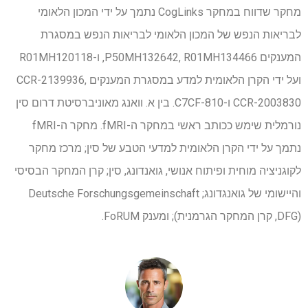
מחקר שדווח במחקר CogLinks נתמך על ידי המכון הלאומי
לבריאות הנפש של המכון הלאומי לבריאות הנפש במסגרת
המענקים P50MH132642, R01MH134466, ו-R01MH120118
ועל ידי הקרן הלאומית למדע במסגרת המענקים CCR-2139936,
CCR-2003830 ו-C7CF-810. בין א. וואנג מאוניברסיטת דרום סין
נורמלית שימש ככותב ראשי במחקר ה-fMRI. מחקר ה-fMRI
נתמך על ידי הקרן הלאומית למדעי הטבע של סין; מרכז מחקר
לקוגניציה מוחית ופיתוח אנושי, גואנדונג, סין; קרן המחקר הבסיסי
והיישומי של גואנגדונג; Deutsche Forschungsgemeinschaft
(DFG, קרן המחקר הגרמנית); ומענק FoRUM.