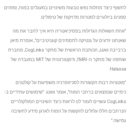
לחשוף כיצד מחלות נפש נובעות משינויים במעגלים במוח, ומזהים
סמנים ביולוגיים למטרות מדויקות של טיפולים.
"אחת השאלות הגדולות בפסיכיאטריה היא איך לחבר את מה
שאנחנו יודעים על גנטיקה לתסמינים קוגניטיביים", אומרת מיאן
ברבייבה וואנג, הכותבת הראשית של מחקר CogLinks, מחברת
שותפה של מחקר ה-fMRI, ודוקטורנטית של MIT במעבדה של
Halassa.
"מוטציות רבות הקשורות לסכיזופרניה משפיעות על קולטנים
כימיים שנמצאים ברחבי המוח", אומר וואנג. "שימושים עתידיים ב-
CogLinks עשויים לעזור לנו לראות כיצד השינויים המולקולריים
הנרחבים הללו עלולים להקשות על המוח לארגן מידע לחשיבה
גמישה."