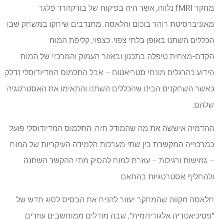
מחקר fMRI נלווה, אשר היה בפיקוח של בורקהרד פלגר
מאוניברסיטת רוהר בוכום והלאסה. מתנדבים שיחקו במשחק שבו
הכללים השתנו באופן בלתי צפוי. כצפוי, קליפת המוח
הקדם-מצחית טיפלה בתכנון ובאזור העמוק והמרכזי של המוח
הידוע כהרגלים מונחי סטריאטום – אבל התלמוס המדיודוסלי נדלק
כאשר השחקנים הבינו שהכללים השתנו והתאימו את האסטרטגיה
שלהם.
ההדמיה איששה את מה שהמודל חזה: התלמוס המדיודוסלי פועל
כמרכזייה המקשרת בין שתי מערכות הלמידה העיקריות של המוח
– גמישות ורגילות – עוזרת למוח להסיק מתי ההקשר השתנה
ולהחליף אסטרטגיות בהתאם.
חלאסה מקווה שהמחקר יעזור להניח את הבסיס לסוג חדש של
"פסיכיאטריה אלגוריתמית", שבה מודלים ממוחשבים עוזרים