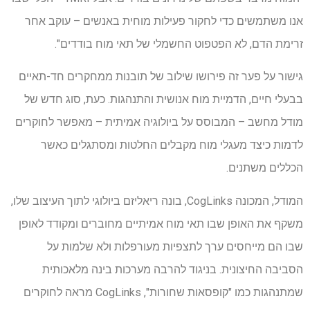
אנו משתמשים כדי לחקור פעילות מוחית באנשים – עוקב אחר
זרימת הדם, לא הפטפוט החשמלי של תאי מוח בודדים".
גישור על פער זה פירושו שילוב של תובנות ממחקרים חד-תאיים
בבעלי חיים, הדמיית מוח אנושית והתנהגות. כעת, סוג חדש של
מודל מחשב – המבוסס על ביולוגיה אמיתית – מאפשר לחוקרים
לדמות כיצד מעגלי מוח מקבלים החלטות ומסתגלים כאשר
הכללים משתנים.
המודל, המכונה CogLinks, בונה ריאליזם ביולוגי לתוך העיצוב שלו,
משקף את האופן שבו תאי מוח אמיתיים מחוברים ומקודד לאופן
שבו הם מייחסים ערך לתצפיות מעורפלות ולא שלמות על
הסביבה החיצונית. בניגוד להרבה מערכות בינה מלאכותית
שמתנהגות כמו "קופסאות שחורות", CogLinks מראה לחוקרים