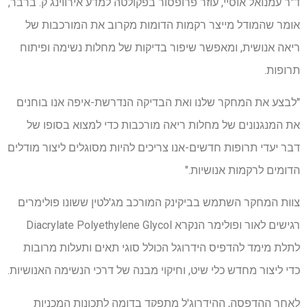
ד"ר עמנואל אוסיי, עוזר פרופסור בפקולטה למדע אירווינג ק. ברבר,
אומר שהמודל מייצר רקמות הדומות מקרוב את המורכבות של
ריאה אנושית, ומאפשר שיפור בדיקות של מחלות נשימה ופיתוח
תרופות.
"לבצע את המחקר שלנו ואת הבדיקה הנדרשת-איפה אנו בוחנים
את המנגנונים של מחלות ריאה מורכבות כדי למצוא בסופו של
דבר יעדי תרופות חדשים-אנו צריכים להיות מסוגלים ליצור מודלים
הדומים לרקמות אנושיות."
צוות המחקר השתמש בביקינק המורכב מג'לטין ששונו פולימרים
רגישים לאור ופולימר הנקרא Diacrylate Polyethylene Glycol
לתלת מימד להדפיס הידרוגל הכולל סוגי תאים ותעלות מרובות
כדי ליצור מחדש כלי שיט, וחיקוי מבנה של דרכי הנשימה האנושיות.
לאחר ההדפסה, ההידרוג'ל מתפקד בדומה לתכונות המכניות