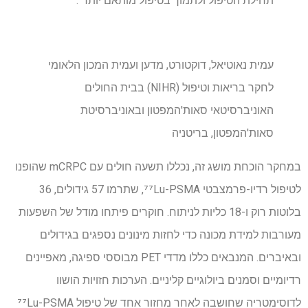
תחילת הטיפול ולתמוך בטיפול מותאם יותר".
עמית נאוטיאל, דוקטורט, מדען ועמית המכון הלאומי
לחקר בריאות וטיפול (NIHR) בבית החולים
האוניברסיטאי סאות'המפטון ובאוניברסיטת
סאות'המפטון, בריטניה
במחקר הוכחת מושג זה, נכללו תשעה חולים עם mCRPC שהופנו
לטיפול רדיו-פרמצבטי ⁷⁷Lu-PSMA, שתרמו 57 גידולים, 36
בלוטות רוק ו-18 כליות לניתוח. חוקרים פיתחו מודל של השפעות
מעורבות למידת מכונה כדי לחזות מינונים נספגים בגידולים
ובאיברים. המנבאים כללו מדדי PET מבוססי ספיגה, מאפיינים
רדיומיים וסמנים ביולוגיים קליניים. הערכות חזויות הושוו
לדוסימטריה שחושבה לאחר מחזור אחד של טיפול ⁷⁷Lu-PSMA