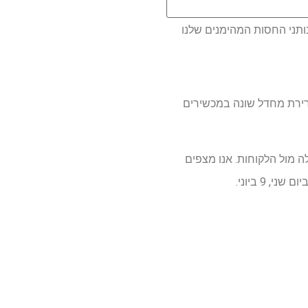
ותני החסות המהימנים שלנו
 גם לעמוד בפסק הדין של האיחוד האירופי שיאפשר למשתמשים אירופיים לבחור AI ברירת מחדל שונה במכשירים
SD זה נראה כמו פיתרון ראשוני הגון של אפל בכל מה שקשור להשיג את תכונות ה- AI שלה מול הלקוחות. אנו מצפים