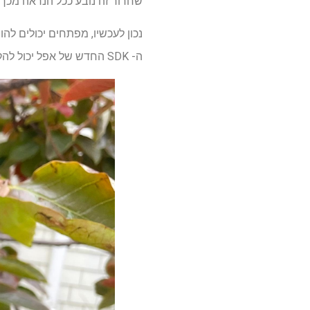
שחרור זה נובע ככל הנראה מכך 
נכון לעכשיו, מפתחים יכולים להו
ה- SDK החדש של אפל יכול להקל על זה, ולהעניק למשתמשים הזדמנויות רבות יותר לעלות על העגלה של Apple Intelligence.