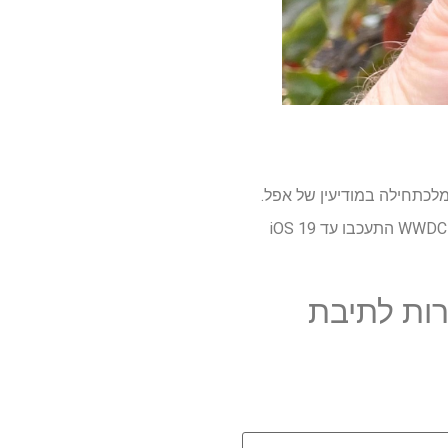
iPhone 15 Pr ואילך לא הצליח לעשות מלכתחילה במודיעין של אפל.
אם זה לא היה מספיק גרוע, רבים מהתכונות המשופרות של סירי שנחשפו עבור iOS 18 במהלך WWDC 2024 התעכבו עד iOS 19
ות לתיבת