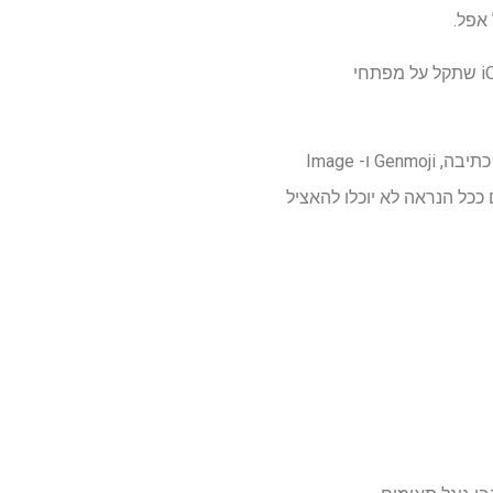
על פי דו"ח בלומברג שנערך לאחרונה, אפל מתכננת להציג ערכת פיתוח תוכנה חדשה (SDK) ב- iOS 19 שתקל על מפתחי
SDK זה יכלול את אותם דגמי שפה גדולים בהם אפל משתמשת כיום בתכונות מודיעין של אפל כמו כלי כתיבה, Genmoji ו- Image
מפתחים ככל הנראה לא יוכלו להאציל