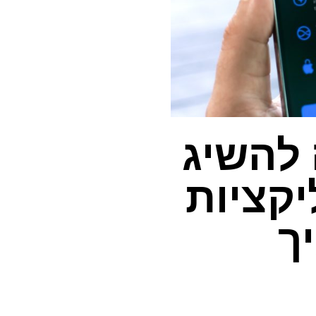
 להשיג
יקציות