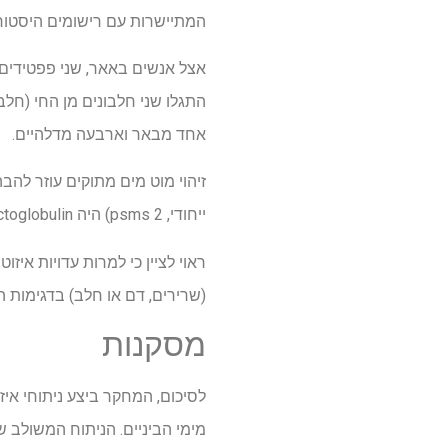
המתיישרות עם רישומים היסטוריי
אחד מבאר וארבעה מדלהיים.
זיהוי מוט מים מתוקים עוזר להבה
ייחודי, 2 psms) היה β-lactoglobulin, שנמצא באדם אחד מבאר.
ראוי לציין כי למרות עדויות איז
(שרירים, דם או חלב) בדגימות ה
מסקנות
לסיכום, המחקר ביצע ניתוחי איזו
מימי הביניים. הניתוח המשולב ש