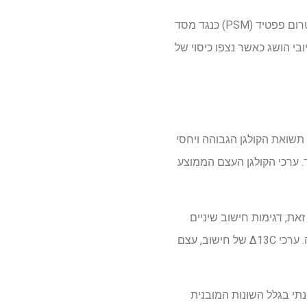
חלבונים חולצו, ובוצע ניתוח ספקטרומטריה המונית. הוערכו פפטידים תזונתיים, וחיפשו התאמות ספקטרום פפטיד (PSM) כנגד מסד
לי חיפוש יישור מקומי בסיסי (BLAST). זיהוי פפטיד חיובי הושג כאשר נצפו כיסוי של
הדנטין מדלהיים נעו בין 7.4% ל 15.8% ו -6.8% ל 17.7% בהתאמה. תשואת הקולגן הגבוהה ויחסי
יד. ערכי הקולגן העצם הממוצע
20. ‰, 10.1 ‰ ו- 8.6 ‰, בהתאמה. לעומת זאת, דגימות חישוב שיניים
נבדלו מדגימות קולגן, עם ערכי ממוצע Δ13C, Δ15N ו- Δ34S של -22.4 ‰, 10.6 ‰ ו- 6.8 ‰, בהתאמה. ערכי Δ13C של חישוב, עצם
ונתי בגלל השונות המובנית