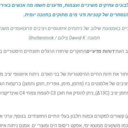
חלבונים עתיקים משיניים ועצמות, מדענים חשפו מה אנשים באיר
נסתרים של קטניות ודגי מים מתוקים בתזונה יומית.
ים באמצעות שילוב של ניתוחים איזוטופיים ויציבים פרוטאומיים משני
תמונה: Dawid K צילום / Shutterstock
ב העת
דוחות מדעיים
החוקרים שיחזרו הרגלים תזונתיים היסטוריים ב
חזר את חיות החיים ההיסטוריות של בני האדם. ניתוח איזוטופי יצי
 יציבים של אלמנטים ביו (פחמן, מימן, גופרית, חנקן וחמצן) ברקמות 
אנשים. באמצעות ערך איזוטופ פחמן
ו משקעים ממוצא ימי, אפקט ריסוס הים ומוצרי ים. אמנם ניתוח איזוט