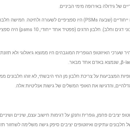
ם של גידולה באירופה מימי הביניים.
אצל אנשים באאר, שני פפטידים ייחודיים (שבעה PSMs) היו ספציפיים לשעורה 
התגלו שני חלבונים מן החי (חלבונ
יר שערכי האיזוטופ הגופרית המוגבהים היו ממוצא גיאולוגי ולא תזונת
וטופיות המצביעות על צריכת חלבון מן החי היבשתי, לא זוהו חלבונים מ
דלהיים, והדגישו את האופי המשלים של גישות אנליטיות אלה.
טופ יציבים פחמן, גופרית וחנקן על דגימות חישוב עצם, שיניים ושיניי
ל חלבונים עתיקים ואיזוטופים יציבים סיפק גישה משלימה לשחזור תזו