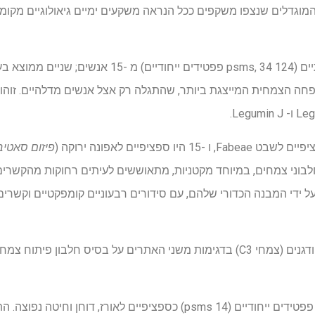
Fab הייתה המשפחה הצמחית המייצגת ביותר, שהתגלה רק אצל אנשים מדלהיים. זו
Legu.
 ספציפיים לאפונה ירוקה (
פיזום סאטיב
לבוני צמחים, במיוחד מקטניות, מתאוששים לעיתים רחוקות מהקשרים א
ל ידי המבנה הכדורי שלהם, עם סידורים רבעוניים קומפקטיים וקשרי
זוהו גם פסאודו-קרה (צמחי C4) ודגנים (צמחי C3) בדגימות משני האתרים על בסיס ח
אצל אנשים דלהיים, זוהו שלושה פפטידים ייחודיים (14 psms) כספציפיים לאור