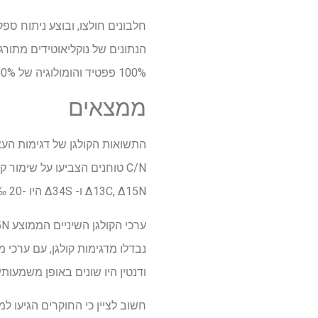
100% פפטיד והומולוגיה של 100% לחלבון התזונתי הרצוי.
ממצאים
C/N טוחנים הצביעו על שימור
Δ13C, Δ15N ו- Δ34S היו -20 ‰, 10 ‰ ו- 9.4 ‰, בהתאמה.
ודנטין היו שונים באופן משמעותי.
חשוב לציין כי החוקרים הגיעו למ