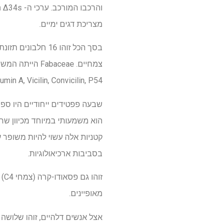
מצריכת דגים ימיים.
צמחיים. aceae
Legumin A, Vicilin, Convicilin, P54 ו- min J
שבעה פפטידים ייחודיים היו ספציפיים לשבט Fabeae, ו -15 היו
הוא משמעותי במיוחד מכיוון שח
קטניות אלה עשוי להיות משופר ע
בסביבות ארכיאולוגיות.
מאופיינים.