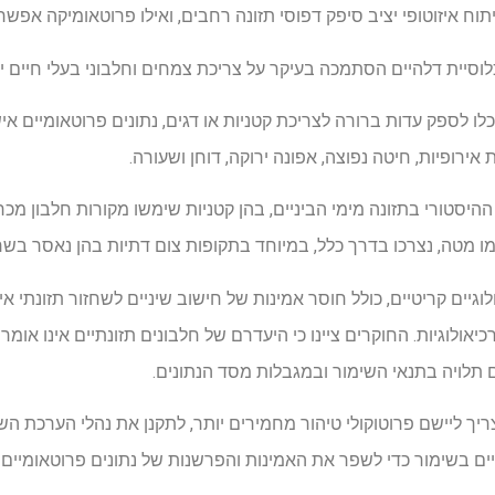
ח איזוטופי יציב סיפק דפוסי תזונה רחבים, ואילו פרוטאומיקה אפשרה
סיית דלהיים הסתמכה בעיקר על צריכת צמחים וחלבוני בעלי חיים י
 יכלו לספק עדות ברורה לצריכת קטניות או דגים, נתונים פרוטאומיים 
 אירופיות, חיטה נפוצה, אפונה ירוקה, דוחן ושעורה.
סטורי בתזונה מימי הביניים, בהן קטניות שימשו מקורות חלבון מכריע
 כמו מטה, נצרכו בדרך כלל, במיוחד בתקופות צום דתיות בהן נאסר בשר
יים קריטיים, כולל חוסר אמינות של חישוב שיניים לשחזור תזונתי אי
יאולוגיות. החוקרים ציינו כי היעדרם של חלבונים תזונתיים אינו אומר
 תלויה בתנאי השימור ובמגבלות מסד הנתונים.
יך ליישם פרוטוקולי טיהור מחמירים יותר, לתקנן את נהלי הערכת ה
יים בשימור כדי לשפר את האמינות והפרשנות של נתונים פרוטאומיים 