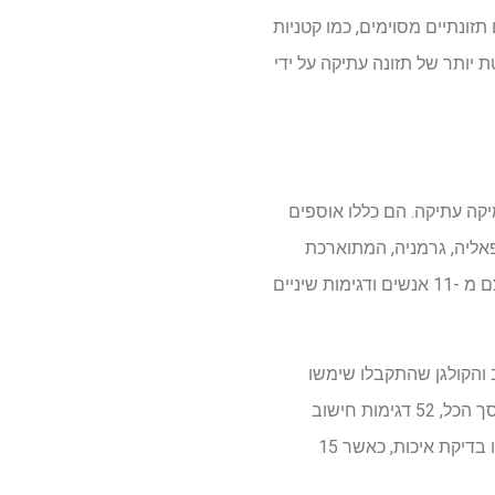
 תזונתיים מסוימים, כמו קטניות
ת יותר של תזונה עתיקה על ידי
מיקה עתיקה. הם כללו אוספים
טפאליה, גרמניה, המתוארכת
למאה ה -7 לספירה והמאה ה -9 עד ה -12 לספירה, בהתאמה. ניתוח איזוטופי יציב בוצע על דגימות עצם מ -11 אנשים ודגימות שיניים
ב והקולגן שהתקבלו שימשו
למדידת האיזוטופים היציבים של פחמן, גופרית וחנקן באמצעות ספקטרומטר מסה של יחס איזוטופ. בסך הכל, 52 דגימות חישוב
שיניים משני האתרים היו נתונים לניתוח פרוטאומי עתיק. עם זאת, בגלל שימור לקוי, רק 37 דגימות עברו בדיקת איכות, כאשר 15