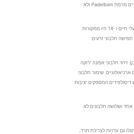
והרכבו המורכב. ערכי ה- Δ34s המוגדלים שנצפו משקפים ככל הנראה משקעים ימיים גיאולוגיים מקומיים מרמת Paderborn ולא
בסך הכל זוהו 16 חלבונים תזונתיים (124 psms, 34 פפטידים ייחודיים) מ -15 אנשים; שניים ממוצא בעלי חיים ו -14 היו ממקורות
הו חמישה חלבוני זרעים:
ן
). זיהוי חלבוני אפונה ירוקה
רכיאולוגיים. שימור חלבוני
ם דיסולפידים המספקים יציבות
לבון פיתוח צמח אחד ושלושה חלבונים לא
ז, דוחן וחיטה נפוצה. התגלו גם עדויות לצריכת תרד,