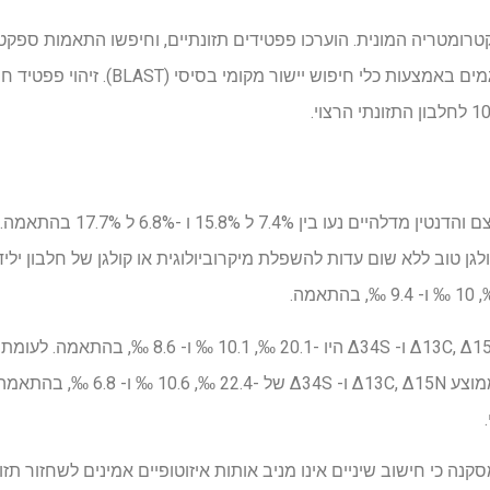
הנתונים של נוקליאוטידים מתורגמים באמצעות כ
התשואות הקולגן של דגימות העצם ו
 קולגן טוב ללא שום עדות להשפלת מיקרוביולוגית או קולגן של חלבון יל
ערכי הקולגן השיניים הממוצע Δ13C, Δ15N ו- Δ34S היו -1
סקנה כי חישוב שיניים אינו מניב אותות איזוטופיים אמינים לשחזור תז