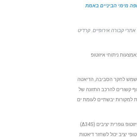
ופה מימי הביניים באמת
 אתרי קבורה אירופיים. קרדיט
אמצעות ניתוחי איזוטופ
ב משמש לחקר הסביבה, הדיאטה
הגוף קשורים להרכב התזונה של
 יציב (Δ13C), ניתן להסיק את תוכן C3 לעומת צמחי C4 ואינדיקציות למקורות יבשתיים לעומת ים
ערכי איזוטופ חנקן יציבים (Δ15N) קשורים למקורם וכמות חלבון בעלי החיים התזונתיים. בנוסף, ערכי איזוטופ גופרית יציבים (Δ34S)
ופי יציב יכול לשחזר דיאטות