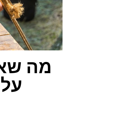
מה שאו
על 