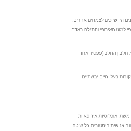
ולחיטה. חמישה חלבונים היו שייכים לצמחים אחרים.
י דגים וחלב). חלבון הדגים (פפטיד אחד ייחודי, 10 psms) היה ספציפי למוט האירופי והתגלה באדם
י. חלבון החלב (פפטיד אחד
מקורות בעלי חיים יבשתיים
ם משתי אוכלוסיות אירופאיות
נה אנושית היסטורית. כל שיטה