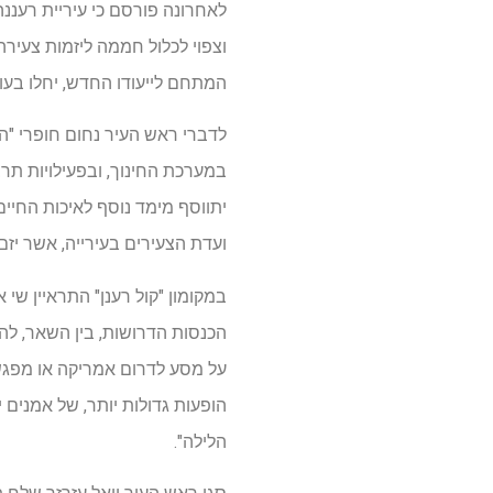
לאחרונה פורסם כי עיריית רעננ
וצפוי לכלול חממה ליזמות צעירה
המתחם לייעודו החדש, יחלו בעו
לדברי ראש העיר נחום חופרי "הע
במערכת החינוך, ובפעילויות תרב
יתווסף מימד נוסף לאיכות החיים
ועדת הצעירים בעירייה, אשר יזם
במקומון "קול רענן" התראיין שי
הכנסות הדרושות, בין השאר, לה
על מסע לדרום אמריקה או מפגש 
הופעות גדולות יותר, של אמנים 
הלילה".