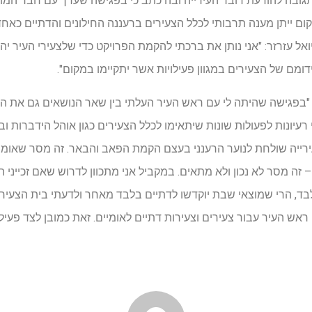
תגובה להודעת דובר העירייה ובה כתב כי בפגישה שערך עם חבר המו
ם ייתן מענה תרבותי לכלל הצעירים ברעננה החילונים והדתיים כאחד 
יואל עזרזר: "אני נותן את ברכתי להקמת הפרויקט כדי שלצעירי העיר 
דומם של הצעירים במגוון פעילויות אשר יתקיימו במקום".
 "בפגישה שהיתה לי עם ראש העיר העלתי בין שאר הנושאים גם את 
 רעיונות לפעולות שונות שיתאימו לכלל הצעירים כגון אוהל הידברות ו
ייה שולחת לנוער הרענני בעצם הקמת הפאב והבאר. זה מסר שאומר ש
 זה מסר לא נכון ולא מתאים. במקביל אני מתכוון לדרוש שאם זכייני הפ
בלבד, הרי שמוצאי שבת יוקדשו לדתיים בלבד מאחר ולדעתי בית הצעירים
אש העיר עבור צעירים וצעירות דתיים לאומיים. זאת כמובן לצד פעיל