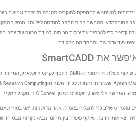
ית ידידותית למשתמש המספקת לחוקרים מסגרת משולבת וגמישה ביותר ל
ה קדימה כדי להרחיב את יכולות הכימיה ולמידת מכונה עוד יותר. הפ
היה צעד גדול עוד יותר קדימה מהקודם".
את SmartCADD
המאמר גם מדגיש את החוזק של שיתוף פעולה בין-תחומי ב-SMU. בנוסף
בתר-דוקטורט לכימיה Ayesh Madushanka, שעבודתו נתמכת ע
שים מאמץ משולב כדי להצליח באמת", אמר מדושנקה. "אני בטוח שאם
יה יוצא אותו הדבר. שיתוף פעולה בין-תחומי מביא נקודות מבט חדשות 