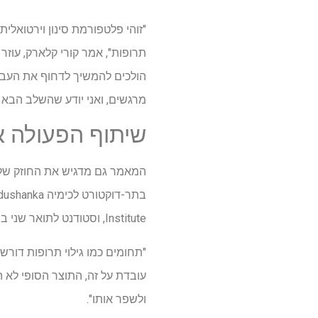
"זוהי פלטפורמת סינון וירטואל
הולכים להמשיך לדחוף את העבוד
מרגשים, ואני יודע שהשלב הבא י
שיתוף הפעולה איפשר 
Institute, וסטודנט לתואר שני במדעי המחשב אלי Laird, דוקטורט במכון O'Donnell. ד. מקבל המלגה.
"תחומים כמו גילוי תרופות דור
עובדת על זה, התוצר הסופי לא ה
ולשפר אותו".