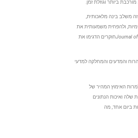
ורכבת ביותר וגוזלת זמן.
SmartCAD. כלי וירטואלי בקוד פתוח זה משלב בינה מלאכותית,
 את ההקרנה של תרכובות כימיות, ולהפחית משמעותית את
Journal o
חוקרים הדגימו את
מחלקה לכימיה של SMU במכללת דדמן למדעי הרוח והמדעים והמחלקה למדעי
 למרות האימוץ המהיר של
 שלה ואיכות הנתונים
 כימיות ביום אחד, מה