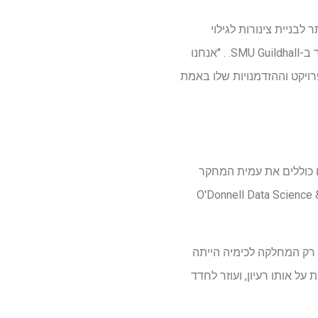
בניית צינורות לגילוי
תרופות", אמר קורי קלארק, עוזר פרופסור למדעי המחשב בבית הספר להנדסה לייל וסגן מנהל המחקר ב-SMU Guildhall. . "אנחנו
רויקט וההזדמנויות שלו באמת
 לקראקה וקלארק, המחברים כוללים את עמית המחקר
ל ידי מענק מ-O'Donnell Data Science & Research Computing
 רק המחלקה לכימיה הייתה
על אותו רעיון, ועוזר לחדד