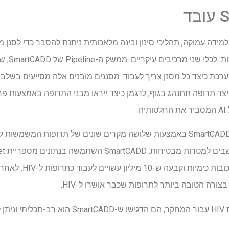
ים של למידה עמוקה, תהליכי סינון ובינה מלאכותית ניתנת להסבר כדי לסנן
המשמשות לא
לו, שאומר למערכת כיצד כל מסנן צריך לעבוד. מסננים מובנים אלה מסייעים ב
 כיצד תרופה תתנהג בגוף, לדגמן כיצד ייראו מבני התרופה באמצעות פ
.
במסד נתונים של 800 מילי
ורה הטובה ביותר לתרופות שכבר אושרו ל-HIV.
בעוד החוקרים התמקדו במטרות HIV עבור המחקר, הם הדגישו