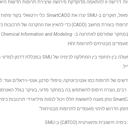
יות. דרישה זו להתאמה מדוקדקת פירושה שיצירת תרופות חדשות היא מ
כדי להאיץ את תהליך התאמת הפאזל, חוקרים ב-SMU יצרו את D
מכניקת קוונטים וטכניקות תכנון תרופתי בעזרת מחשב (CADD) כדי להאיץ
. במחקר שפורסם לאחרונה ב-
f Chemical Information and Modeling
הכלי החדש הזה צמח משיתוף פעולה בין-תחומי בין ה
ל.
שים של תרופות כמו אנטיביוטיקה, טיפולי סרטן, אנטי-ויראלים ועוד.
רבים, נוצרה היסוס להשתמש בה במחקר מדעי, בעיקר בגלל האטימות
המשמשים להדרכה. SmartCADD נותן מענה לחששות הללו ויכול לנפות מיליארדי תרכובות
ן הדרוש לזיהוי מועמדים לתרופות מבטיחות".
ישובית ותיאורטית (CATCO) ב-SMU