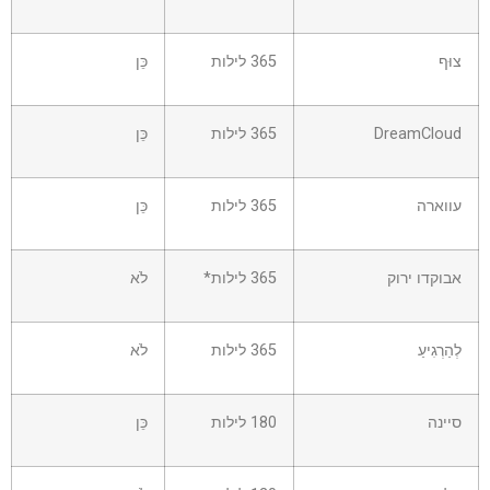
צוּף
365 לילות
כֵּן
DreamCloud
365 לילות
כֵּן
עווארה
365 לילות
כֵּן
אבוקדו ירוק
365 לילות*
לֹא
לְהַרְגִיעַ
365 לילות
לֹא
סיינה
180 לילות
כֵּן