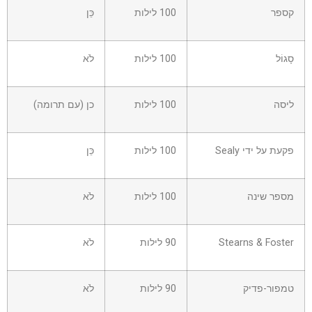
קספר
100 לילות
כֵּן
סָגוֹל
100 לילות
לֹא
ליסה
100 לילות
כן (עם תרומה)
פקעת על ידי Sealy
100 לילות
כֵּן
מספר שינה
100 לילות
לֹא
Stearns & Foster
90 לילות
לֹא
טמפור-פדיק
90 לילות
לֹא