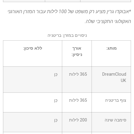
*אבוקדו גרין מציע רק משפט של 100 לילות עבור המזרן האורגני
האקולוגי התקציבי שלה.
ניסויים במזרן: בריטניה
מותג:
אורך
ללא סיכון:
ניסיון:
DreamCloud
365 לילות
כֵּן
UK
צוף בריטניה
365 לילות
כֵּן
סימבה שינה
200 לילות
כֵּן