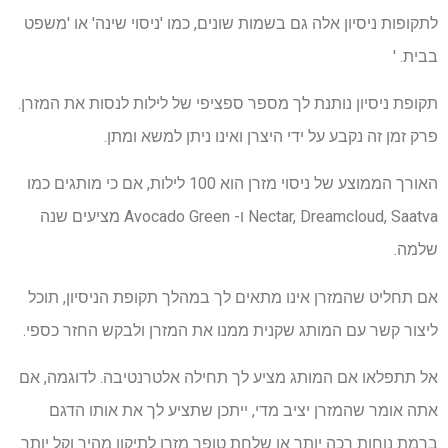
לתקופות ניסיון אלה גם בשמות שונים, כמו 'ניסוי שינה' או 'משפט
בבית. '
תקופת ניסיון נותנת לך מספר ספציפי של לילות לנסות את המזרן.
פרק זמן זה נקבע על ידי היצרן ואינו ניתן למשא ומתן.
האורך הממוצע של ניסוי מזרן הוא 100 לילות, אם כי מותגים כמו
Nectar, Dreamcloud, Saatva ו- Avocado Green מציעים שנה
שלמה.
אם תחליט שהמזרן אינו מתאים לך במהלך תקופת הניסיון, תוכל
ליצור קשר עם המותג שקנית ממנו את המזרן ולבקש החזר כספי.
אל תתפלאו אם המותג מציע לך תחילה אלטרנטיבה. לדוגמה, אם
אתה אומר שהמזרן יציב מדי, ייתכן שתציע לך את אותו הדגם
ברמת נוחות רכה יותר או שלחת טופר מזרן לתיקון מהיר וקל יותר.