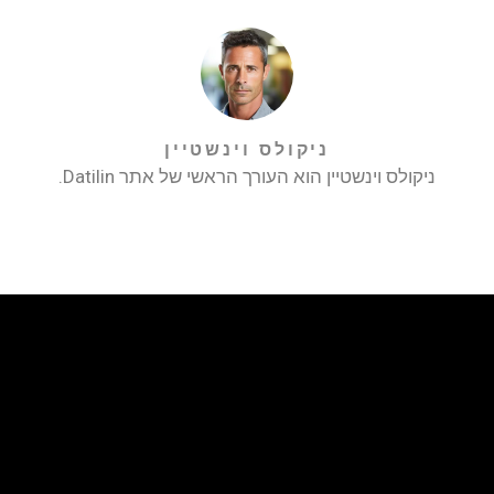
ניקולס וינשטיין
ניקולס וינשטיין הוא העורך הראשי של אתר Datilin.