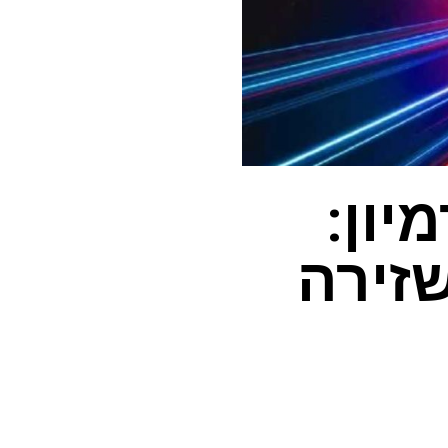
יון:
זירה