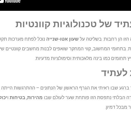
תיד
של
טכנולוגיות
קוונטיות
זו הן רחבות: בשליטה על
שעון אטו-שנייה
נוכל לפתח מערכות תקש
 בתחומי המחשוב, קווי המחקר שואפים לבנות מחשבים קוונטיים שיו
ץ תחומים כמו בינה מלאכותית וסימולציות מדעיות.
לעתיד
כר ברגע שבו ראיתי את הגרף הראשון של הנתונים – ההתרגשות הייתה 
דה הבלתי נתפסת הזו פותחת שער לעולם שבו
מהירות
,
בטיחות
ו
יכול
 מבכל דמיון.