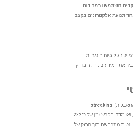
וקרים השתמשו ב
מדידות
אחר תנועת אלקטרונים בקצב
ו זוג קוביות הונגריות
 את המידע ביניהן. זו בדיוק
י
תאבכות) ו
streaking
באטו-שנייה. בתהליך זה, חוקרים שחררו אלקטרון מסוים וצרפו אותו אל חלקיק נוסף בסביבה מבוקרת, ואז מדדו הפרש זמן של כ־232
 קוונטית מתרחשת תוך הבזק של