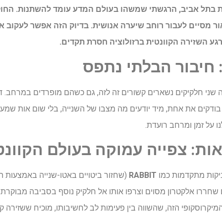
ית בתל אביב, הרגשתי שמשהו בעולם המדע עומד להשתנות. הח
ור מסיים לעבור רוחב שיערה אנושית. בדיוק הזה אפשר לעקוב 
רגע השזירה הקוונטית ברזולוציה חסרת תקדים.
 חיבור
הבלתי
נתפס
ני חלקיקים נשארים קשורים זה לזה, גם כשהם מופרדים במרחב. דמיינ
ודקים את אחת, מיד יודעים מה מצבו של השנייה, בלי שום אות שמעביר
על זמן ומרחב רועדת.
ות
: צפייה
עמוקה
בעולם
הקוונט
קות מתקדמות כמו
RABBIT
(שחזור ביטויים באטו-שנייה באמצעות ה
המיקרוסקופי הזה, שהשווה בין פעימות לב לחשיבותו, מוכיח ששזירה