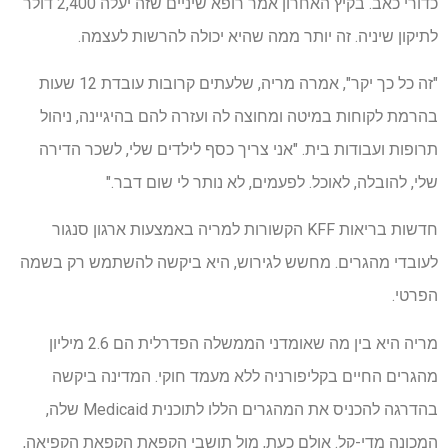
כדורי כאב. בקיץ האחרון אמר רופא שיניים שזה יעלה 2,400 דולר
לתיקון שיניה. זה יותר ממה שהיא יכולה להרשות לעצמה.
"זה כל כך יקר", אמרה מריה, שלעתים קרובות עובדת 12 שעות
בהרמת לקוחות במיטה ומחוצה לה ועזרה להם בהיגיינה, ניהול
תרופות ועבודות בית. "אני צריך כסף לילדים שלי, לשכר הדירה
שלי, להובלה, לאוכל. לפעמים, לא נותר לי שום דבר."
חדשות בריאות KFF הקשורות למריה באמצעות ארגון סנגור
לעובדי מהגרים. מחשש לגירוש, היא ביקשה להשתמש רק בשמה
הפרטי.
מריה היא בין מה שאומדני הממשלה הפדרלית הם 2.6 מיליון
מהגרים החיים בקליפורניה ללא מעמד חוקי. המדינה ביקשה
בהדרגה להכניס את המהגרים הללו לתוכנית Medicaid שלה,
המכונה מדי-קל. אולם כעת, מול תושבי הקפאת הקפאת הקפיאה,