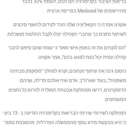
בריאות הציבור בקליפורניה הם לטינו, לעומת 30% בלבד
מהירשומים של Medicaid בפריסה ארצית.
אקווינו אמרה כי הקואליציה שלה תגיד לקידום לחשוף סיכונים
לשיתוף נתונים כך שחברי הקהילה יוכלו לקבל החלטות מושכלות.
"הם לוקחים את זה באופן אישי מאוד כי עצות שהם סיפקו לחבר
קהילה עמית יכול כעת לפגוע בהם", אמר אקווינו.
ניוסום גינה את שיתוף הנתונים, וקרא למהלך "מפוקפק מבחינה
משפטית", בעוד שארה"ב. אדם שיף ואלכס פדילה, שניהם
הדמוקרטים, דרשו ממחלקת אבטחת המולדת להרוס כל נתונים
המשותפים.
המחלקה לשירותי שירותי הבריאות בקליפורניה הודיעה ב -13 ביוני
כי היא מבקשת מידע נוסף מהממשלה הפדרלית. מהסוכנות נמסר