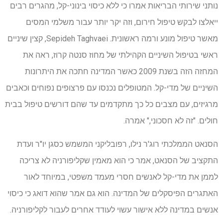
נותני שירותי הבריאות אמרו כי ללא כיסוי בינוני-קל, מהגרים רבים
ייאלצו לבקש טיפול חירום, וזה יקר יותר עבור משלמי המסים
מאשר טיפול מונע ורמה ראשונית. Sepideh Taghvaei, קצין שיניים
ראשי בטיפול השיניים הקהילתי של מחוז סנטה קרוז, ראה את
המחזה הזה בשנת 2009 כאשר המדינה חתכה את היתרונות
השיניים של מדי-קל. המטופלים נכנסו עם פרצופים נפוחים וכאבים
מרגיזים, עם מצבים כל כך מתקדמים עד שהם דורשים טיפול בבית
חולים. "זה לא חסכוני," אמרה.
הסנאט הממלכתי רוג'ר נילו, רפובליקני המשמש כסגן יו"ר ועדת
התקציב של הסנאט, אמר כי הוא מאמין שקליפורניה לא צריכה
לממן את מדי-קל לאנשים חסרי מעמד משפטי, במיוחד לאור
האתגרים הפיסקלים של המדינה. הוא גם אמר שהוא דואג כי כיסוי
אנשים במדינה ללא אישור עשוי לעודד אחרים לעבור לקליפורניה.