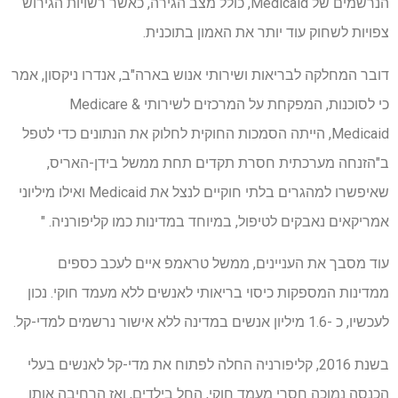
הנרשמים של Medicaid, כולל מצב הגירה, כאשר רשויות הגירוש
צפויות לשחוק עוד יותר את האמון בתוכנית.
דובר המחלקה לבריאות ושירותי אנוש בארה"ב, אנדרו ניקסון, אמר
כי לסוכנות, המפקחת על המרכזים לשירותי Medicare &
Medicaid, הייתה הסמכות החוקית לחלוק את הנתונים כדי לטפל
ב"הזנחה מערכתית חסרת תקדים תחת ממשל בידן-האריס,
שאיפשרו למהגרים בלתי חוקיים לנצל את Medicaid ואילו מיליוני
אמריקאים נאבקים לטיפול, במיוחד במדינות כמו קליפורניה. "
עוד מסבך את העניינים, ממשל טראמפ איים לעכב כספים
ממדינות המספקות כיסוי בריאותי לאנשים ללא מעמד חוקי. נכון
לעכשיו, כ -1.6 מיליון אנשים במדינה ללא אישור נרשמים למדי-קל.
בשנת 2016, קליפורניה החלה לפתוח את מדי-קל לאנשים בעלי
הכנסה נמוכה חסרי מעמד חוקי, החל בילדים, ואז הרחיבה אותו