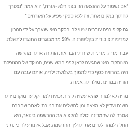
"אם נשמור על ההוצאה הזו בפני הלא -אזרח," הוא אמר, "נצטרך
לחתוך במקום אחר, וזה ללא ספק ישפיע על האזרחים."
גם קליפורניה עוברים שינוי לב. בסקר מאי שנערך על ידי המכון
למדיניות ציבורית בקליפורניה, 58% מהמבוגרים התנגדו לתועלת.
עבור מריה, מדיניות שירותי הבריאות הותירה אותה מרגישה
משותקת. מאז שהגיעה לכאן לפני חמש שנים, המוקד של המטפלת
היה בהרוויח כסף כדי לתמוך בשלושת ילדיה, אותם עזבה עם
הוריה במדינת מולדתה, אמרה.
מריה לא למדה שהיא עשויה להיות זכאית למדי-קל עד מוקדם יותר
השנה ועדיין לא מצאה זמן להשלים את הניירת. לאחר שחברה
אמרה לה שהמדינה יכולה להקפיא את ההרשמה בינואר, היא
החלה למהר לסיים את תהליך ההרשמה. אבל אז נודע לה כי נתוני