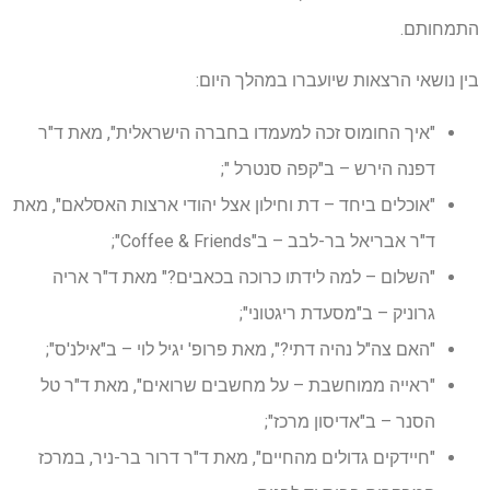
התמחותם.
בין נושאי הרצאות שיועברו במהלך היום:
"איך החומוס זכה למעמדו בחברה הישראלית", מאת ד"ר
דפנה הירש – ב"קפה סנטרל ";
"אוכלים ביחד – דת וחילון אצל יהודי ארצות האסלאם", מאת
ד"ר אבריאל בר-לבב – ב"Coffee & Friends";
"השלום – למה לידתו כרוכה בכאבים?" מאת ד"ר אריה
גרוניק – ב"מסעדת ריגטוני";
"האם צה"ל נהיה דתי?", מאת פרופ' יגיל לוי – ב"אילנ'ס";
"ראייה ממוחשבת – על מחשבים שרואים", מאת ד"ר טל
הסנר – ב"אדיסון מרכז";
"חיידקים גדולים מהחיים", מאת ד"ר דרור בר-ניר, במרכז