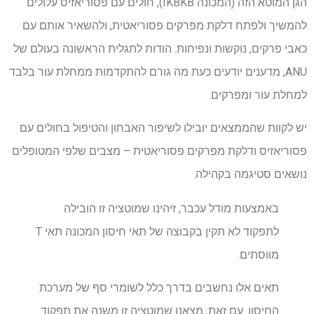
הגן המוטא הזה (המכונה IKBKB), חולים עם פסוריאזיס עלולים
להמשיך ולפתח דלקת מפרקים פסוריאטית, ולהשאיר אותם עם
כאבי פרקים, נוקשות ונפיחות. הודות לתגלית הראשונה בעולם של
ANU, מדענים יודעים כעת מה גורם להתקדמות ממחלת עור בלבד
למחלת עור ומפרקים.
יש לקוות שהממצאים יובילו לשיפור האבחון והטיפול בחולים עם
פסוריאזיס ודלקת מפרקים פסוריאטית – מצבים שלפי המטופלים
נושאים סטיגמה בקהילה.
באמצעות מודל עכבר, זיהינו שמוטציה זו הובילה
לתפקוד לא תקין בקבוצה של תאי חיסון המכונה תאי T
מווסתים.
תאים אלו נחשבים בדרך כלל לשומרי סף של מערכת
החיסון. עם זאת, מצאנו שמוטציה זו משנה את תפקוד