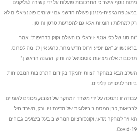
ניתוח נוסף אישר כי התרכובות פועלות על ידי קשירה לגליקנים
במעטפה נגיפית-מנגנון פעולה חדשני עם יישומים פוטנציאליים לא
רק למחלות זיהומיות אלא גם להפרעות סרטן וחיסון.
"זה סוג של כלי אנטי -ויראלי בו העולם זקוק בדחיפות", אמר
בראונשוויג. "אם יופיע וירוס חדש מחר, כרגע אין לנו מה לפרוס.
תרכובות אלה מציעות פוטנציאל להיות קו ההגנה הראשון."
השלב הבא במחקר הצוות יתמקד בקידום התרכובות המבטיחות
ביותר לניסויים קליניים.
עבודה זו נתמכה על ידי משרד המחקר של הצבא, מכונים לאומיים
לבריאות, קרן המסחור ביולוגית של מדינת ניו יורק, משרד חיל
האוויר למחקר מדעי, וקונסורציום המחשוב בעל ביצועים גבוהים
Covid-19.