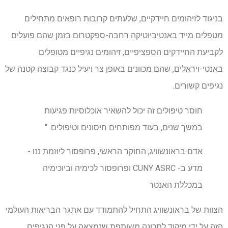
בניגוד לזיהומים חיידקיים, שלעתים קרובות רופאים מתחילים
מטפלים מייד באנטיביוטיקה רחבה-ספקטרום בזמן שהם פועלים
לקביעת החיידקים הספציפיים, זיהומים נגיפיים מטופלים
באנטי-ויראלים, שהם מכוונים באופן צר ויעיל כנגד קבוצה קטנה של
נגיפים קשורים.
חוסר טיפולים זה יכול להשאיר אוכלוסיות פגיעות
במשך שנים, בעוד מפותחים חיסונים וטיפולים. "
אדם בראונשוויג, החוקר הראשי, פרופסור ליוזמת ננו -
מדע ב- CUNY ASRC ופרופסור לכימיה וביוכימיה
במכללת האנטר
הצוות של בראונשוויג התחיל להתמודד עם אתגר הבריאות העולמי
הזה על ידי מיקוד לתכונה משותפת שנמצאה על פני הנגיפים