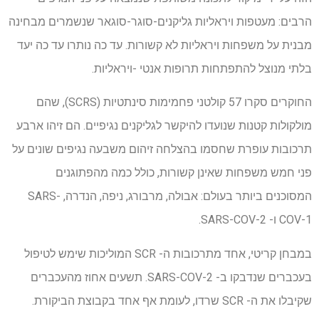
הרבים: מעטפות ויראליות גליקנים-סוגר-סוגאר שנשמרים מבחינה
מבנית על משפחות ויראליות לא קשורות. עד כה נותרו עד כה יעד
בלתי מנוצל להתפתחות תרופות אנטי -ויראליות.
החוקרים סקרו 57 קולטני פחמימות סינתטיות (SCRS), שהם
מולקולות קטנות שנועדו להיקשר לגליקנים נגיפיים. הם זיהו ארבע
תרכובות עופרת שחסמו בהצלחה זיהום משבעה נגיפים שונים על
פני חמש משפחות שאינן קשורות, כולל כמה מהפתוגנים
המסוכנים ביותר בעולם: אבולה, מרבורג, ניפה, הנדרה, SARS-
COV-1 ו- SARS-COV-2.
במבחן קריטי, אחד מתרכובות ה- SCR המוליכות שימש לטיפול
בעכברים שנדבקו ב- SARS-COV-2. תשעים אחוז מהעכברים
שקיבלו את ה- SCR שרדו, לעומת אף אחד בקבוצת הביקורת.