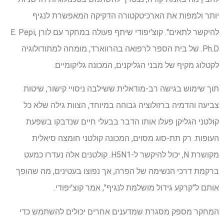
יותר ולמפות את הארכיטקטורה הדקיקה המאפשרת לנגיף
להיקשר לתאים". קוצ'יפודי שיתף פעולה במחקר עם לורן E. Pepi,
Ph.D. של בית הספר לרפואה בהרווארד, מומחה למתודולוגיה
לקטלוג מקיף של מבני הגליקנים, המכונה גליקומיים.
תוך שימוש בגישה רב-מודאלית ששילבה ניסויי קישור, שיטות
צביעה והדמיה ברזולוציה גבוהה במיוחד, הצוות גילה שלא כל
קולטני הגליקן פעלו אותו הדבר בבעלי חיים שנדבקו בשפעת
העופות. רק תת-סוג מסוים, המכונה קולטני חומצה סיאלית
מקושרת N, יכול להיקשר ל-H5N1. קולטנים אלה נעדרו כמעט
ברקמת דרכי הנשימה של הפרה, אך נפוצו בעטינים, מה שהופך
אותם ל"קרקע גידול מושלמת לנגיף", אמר קוצ'יפודי.
המחקר מספק מסגרת שמדענים אחרים יכולים להשתמש כדי