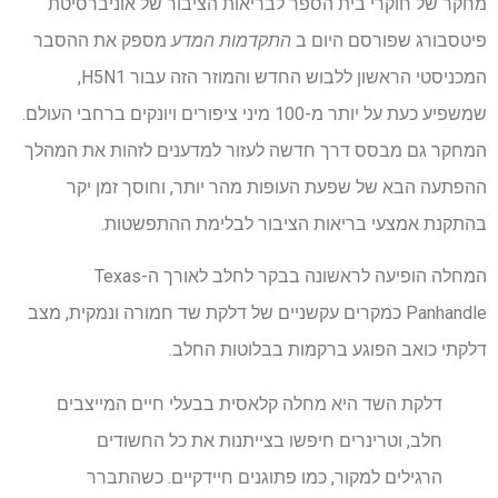
מחקר של חוקרי בית הספר לבריאות הציבור של אוניברסיטת
פיטסבורג שפורסם היום ב
התקדמות המדע
מספק את ההסבר
המכניסטי הראשון ללבוש החדש והמוזר הזה עבור H5N1,
שמשפיע כעת על יותר מ-100 מיני ציפורים ויונקים ברחבי העולם.
המחקר גם מבסס דרך חדשה לעזור למדענים לזהות את המהלך
ההפתעה הבא של שפעת העופות מהר יותר, וחוסך זמן יקר
בהתקנת אמצעי בריאות הציבור לבלימת ההתפשטות.
המחלה הופיעה לראשונה בבקר לחלב לאורך ה-Texas
Panhandle כמקרים עקשניים של דלקת שד חמורה ונמקית, מצב
דלקתי כואב הפוגע ברקמות בבלוטות החלב.
דלקת השד היא מחלה קלאסית בבעלי חיים המייצבים
חלב, וטרינרים חיפשו בצייתנות את כל החשודים
הרגילים למקור, כמו פתוגנים חיידקיים. כשהתברר