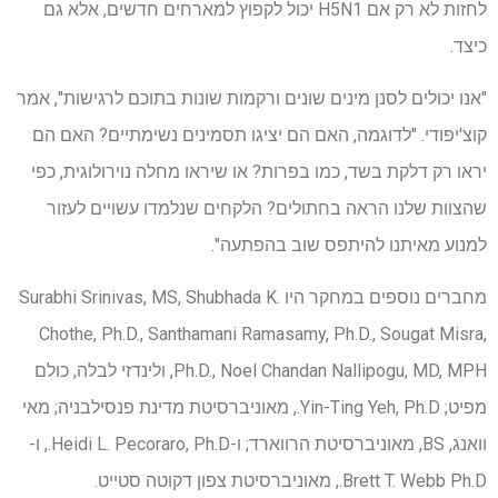
לחזות לא רק אם H5N1 יכול לקפוץ למארחים חדשים, אלא גם
כיצד.
"אנו יכולים לסנן מינים שונים ורקמות שונות בתוכם לרגישות", אמר
קוצ'יפודי. "לדוגמה, האם הם יציגו תסמינים נשימתיים? האם הם
יראו רק דלקת בשד, כמו בפרות? או שיראו מחלה נוירולוגית, כפי
שהצוות שלנו הראה בחתולים? הלקחים שנלמדו עשויים לעזור
למנוע מאיתנו להיתפס שוב בהפתעה".
מחברים נוספים במחקר היו Surabhi Srinivas, MS, Shubhada K.
Chothe, Ph.D., Santhamani Ramasamy, Ph.D., Sougat Misra,
Ph.D., Noel Chandan Nallipogu, MD, MPH, ולינדזי לבלה, כולם
מפיט; Yin-Ting Yeh, Ph.D., מאוניברסיטת מדינת פנסילבניה; מאי
וואנג, BS, מאוניברסיטת הרווארד; ו-Heidi L. Pecoraro, Ph.D., ו-
Brett T. Webb Ph.D., מאוניברסיטת צפון דקוטה סטייט.