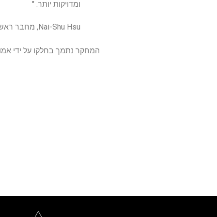
ומדויקות יותר. "
Nai-Shu Hsu, מחבר ראשון, המחלקה לכימיה
המחקר נתמך בחלקו על ידי אמון ק