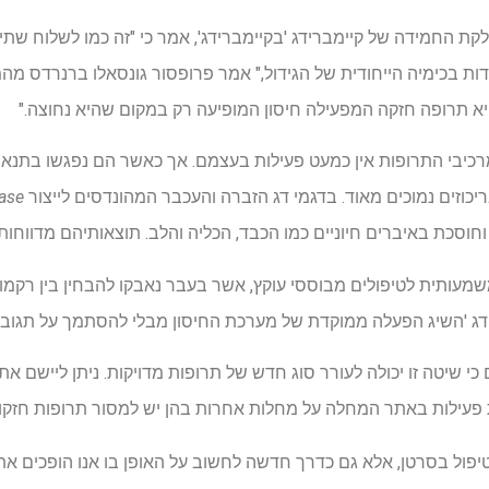
ת החמידה של קיימברידג 'בקיימברידג', אמר כי "זה כמו לשלוח שתי
ות בכימיה הייחודית של הגידול," אמר פרופסור גונסאלו ברנרדס מהמ
א תרופה חזקה המפעילה חיסון המופיעה רק במקום שהיא נחוצה."
מרכיבי התרופות אין כמעט פעילות בעצמם. אך כאשר הם נפגשו בתנאי
כוזים נמוכים מאוד. בדגמי דג הזברה והעכבר המהונדסים לייצור
ase
 וחוסכת באיברים חיוניים כמו הכבד, הכליה והלב. תוצאותיהם מדווח
שמעותית לטיפולים מבוססי עוקץ, אשר בעבר נאבקו להבחין בין רקמות
רידג 'השיג הפעלה ממוקדת של מערכת החיסון מבלי להסתמך על תגובו
י שיטה זו יכולה לעורר סוג חדש של תרופות מדויקות. ניתן ליישם את
ת פעילות באתר המחלה על מחלות אחרות בהן יש למסור תרופות חזק
יפול בסרטן, אלא גם כדרך חדשה לחשוב על האופן בו אנו הופכים א