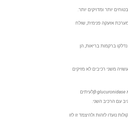
חים יותר ומדויקים יותר.
ערכת אזעקה פנימית, שולח
דלקו ברקמות בריאות, הן
עשויה משני רכיבים לא מזיקים
א
β-glucuronidase
לעיתים
יב עם הרכיב השני.
ות נועדו לזהות ולהיצמד זו לזו