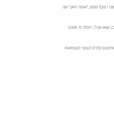
ני ו
סֵבֶל
ממנו, "אומר האן." אנו
, קואו-פן לי, רונלד מ. אוונס
י המוסדות הלאומיים לבריאות הנפש (BRAINS GRANT 1R01MH116203) וקרן סימונס (פרס הגשר לעצמאות