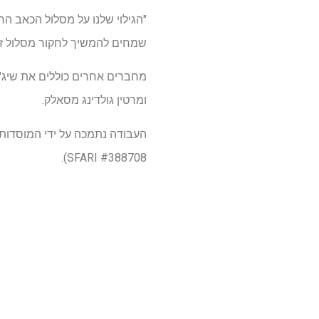
"הגילוי שלנו על מסלול הכאב הרגשני של CGRP נותן לנו הסבר מולקולר
שמחים להמשיך לחקור מסלול זה 
מחברים אחרים כוללים את שיג'יה ליו
ומרטין גולדינג מסאלק.
SFARI #388708).