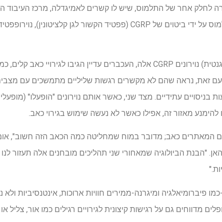
לחלק אחר של התלמוס, שיש לו קשרים לאמיגדלה, מרכז העיבוד הרג
קבוצה מסוימת של נוירונים בתלמוס על ידי ביטוים של CGRP (פפטיד הקשור
כאשר החוקרים "כיבוי" (מושתק גנטית) נוירונים CGRP אלה, העכברים עדיין הגיבו 
עם זאת, נראה שהם לא מקשרים רגשות שליליים מתמשכים עם מצבים 
 בניסויים עתידיים. מצד שני, כאשר אותם נוירונים "הופעלו" (מופעלי
להימנע מאזור זה, אפילו כאשר לא נעשה שימוש בגירוי כאב.
ים המאתרים כאב; מדובר במוח שמחליטה כמה הכאב הזה חשוב", אומר
. "הבנת הביולוגיה שמאחורי שני תהליכים מובחנים אלה תעזור לנו ל
ת."
מו פיברומיאלגיה ומיגרנה-ממירים חוויות ארוכות, אינטנסיביות ולא נ
לים מדווחים גם על רגישות קיצונית לגירויים רגילים כמו אור, צליל א