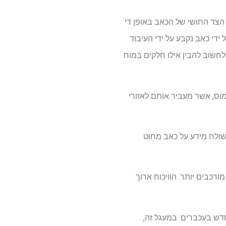
 הצד החושי של הכאב באופן די
ידי כאב נקבע על ידי העיבוד
 לחשוב להבין אילו חלקים במוח
וס, אשר מעביר אותם לאזורי
יים מתווכים על ידי מסלול שני שנקרא דרכי ה- spinoparabrachial, אשר שולח מידע על כאב מחוט
רכבים יותר. הוויכוח ארוך
דש בעכברים. במעגל זה,