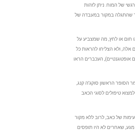
שי של המוח. ניתן לזהות
 לגן קלציטונין), נוירופפטיד שהתגלה במקור במעבדה של
לגירויי כאב קלים, כמו חום או לחץ, מה שמצביע על
אלה, ולא הצליחו להראות כל
ם אופטוגנטיים), העכברים הראו
 הסופר הראשון סוקג'ה קנג,
מצוא טיפולים לסוגי הכאב
עימות של כאב, לרוב ללא מקור
ו מגע, שאחרים לא היו תופסים