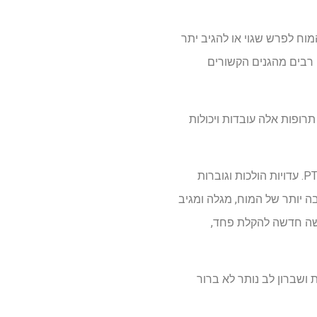
ם אלה על ידי הפיכת המוח לפרש שגוי או להגיב יתר
ל נוירוני ה- CGRP הראה כי הם מבטאים רבים מהגנים הקשורים
יר מדוע תרופות אלה עובדות ויכולות
האן רואה גם רלוונטיות פוטנציאלית לתנאים פסיכיאטריים הכרוכים בתפיסת האיום המוגברת, כמו PTSD. עדויות הולכות וגוברות
כחלק ממערכת האזעקה הרחבה יותר של המוח, מגלה ומגיב
מות. שקט מסלול זה עם חוסמי CGRP עשוי להציע גישה חדשה להקלת פחד,
ער, בדידות ושברון לב נותר לא ברור