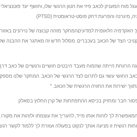
גל מוח המעניק לכאב פיזי את הטון הרגשי שלו, וחושף יעד פוטנציאל
ה, מיגרנה והפרעת דחק פוסט-טראומטית (PTSD).
 האקדמיה הלאומית למדעים
המחקר מזהה קבוצה של נוירונים באזור
טיבי
הצד של הכאב בעכברים. מסלול חדש זה מאתגר את ההבנה של 
 הרווחת הייתה שהמוח מעבד היבטים חושיים ורגשיים של כאב דרך 
כאב החושי עשוי גם לתרום לצד הרגשי של הכאב. המחקר שלנו מספק 
וך ישירות את החוויה הרגשית של הכאב. "
רופסור חבר ומחזיק בכיסא ההתפתחות של קרן החלוץ בסאלק
אפשרת לך לזהות אותו מייד, להעריך את עוצמתו ולזהות את מקורו.
נוחות רגשית זו מניעה אותך לנקוט בפעולה ועוזרת לך ללמוד לקשר רג