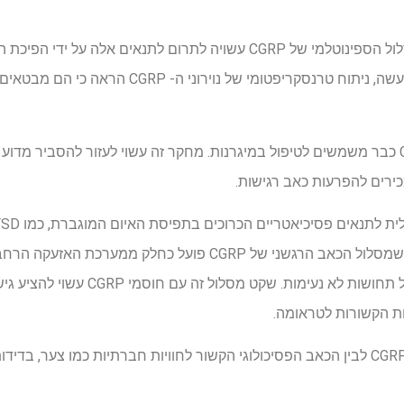
האן אומר כי הפעלה יתר של מסלול הספינוטלמי של CGRP עשויה לתרום לתנאי
על המידה לתשומות חושיות. למעשה, ניתוח טרנסקריפטומי ש
ראוי לציין כי מספר חוסמי CGRP כבר משמשים לטיפול במיגרנות. מחקר זה עשוי לעזור להסב
ירים להפרעות כאב רגישות.
מהמעבדה שלו מצביעות על כך שמסלול הכאב הרגשני של CGRP פועל 
לא רק לכאב אלא למגוון רחב של תחושות לא נעי
ות הקשורות לטראומה.
חשוב לציין כי הקשר בין מסלול CGRP לבין הכאב הפסיכולוגי הקשור לחוויות חברתיות כמו צ