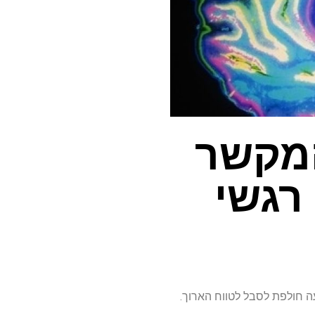
המקשר
 רגשי
עה חולפת לסבל לטווח הארוך.