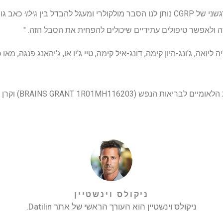
י ומעגל להבדל בין
גילוי
כאב גופ
ולאפשר טיפולים עתידיים שיכולים להפחית את הסבל הזה. "
אה, ג'ונג-היון קימה, דונג-איל קימה, טיי ג'יו או, ג'יהאנג פנגה, מאו כן
העבודה נתמכה על יד
ניקולס וינשטיין
ניקולס וינשטיין הוא העורך הראשי של אתר Datilin.