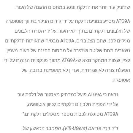
שהזניק עוד יותר את הדלקת ופגע במחסום ההגנה של העור.
ATG9A מסייע במניעת דלקת על ידי קידום הניקוי בתיווך אוטופגיה
של חלבונים דלקתיים בתוך תאי העור. על ידי הסרת חלבונים
מזיקים לפני שהם מצטברים, ATG9A מבטיח שהאותות הדלקתיים
נשארים תחת שליטה ושמירה על מחסום ההגנה של העור. מעניין
לציין שצוות המחקר מצא ש-ATG9A מתווך פונקציית הגנה זו על ידי
הפעלת צורה לא שגרתית, ועדיין לא מאופיינת ברובה, של
אוטופגיה.
נראה כי ATG9A פועל כמדחיק מאסטר של דלקת עור.
על ידי הפניית חלבונים דלקתיים לכיוון אוטופגיה,
ATG9A מסוגלת לכבות מספר מסלולים דלקתיים."
ד"ר דריו פריאם (VIB-UGent), המחבר הראשון של