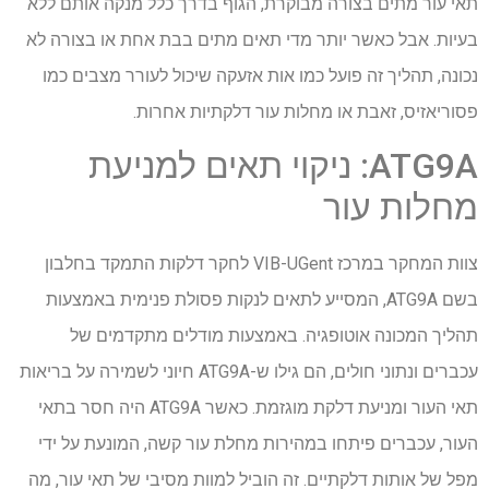
תאי עור מתים בצורה מבוקרת, הגוף בדרך כלל מנקה אותם ללא
בעיות. אבל כאשר יותר מדי תאים מתים בבת אחת או בצורה לא
נכונה, תהליך זה פועל כמו אות אזעקה שיכול לעורר מצבים כמו
פסוריאזיס, זאבת או מחלות עור דלקתיות אחרות.
ATG9A: ניקוי תאים למניעת
מחלות עור
צוות המחקר במרכז VIB-UGent לחקר דלקות התמקד בחלבון
בשם ATG9A, המסייע לתאים לנקות פסולת פנימית באמצעות
תהליך המכונה אוטופגיה. באמצעות מודלים מתקדמים של
עכברים ונתוני חולים, הם גילו ש-ATG9A חיוני לשמירה על בריאות
תאי העור ומניעת דלקת מוגזמת. כאשר ATG9A היה חסר בתאי
העור, עכברים פיתחו במהירות מחלת עור קשה, המונעת על ידי
מפל של אותות דלקתיים. זה הוביל למוות מסיבי של תאי עור, מה