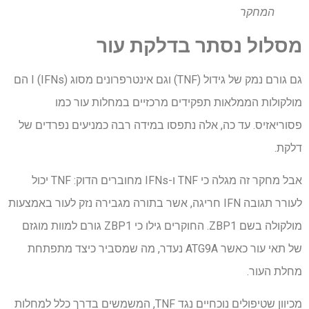
המחקר
מסלול נסתר בדלקת עור
גם גורם נמק של גידול (TNF) וגם אינטרפרונים מסוג I (IFNs) הם
מולקולות הממלאות תפקידים מרכזיים במחלות עור כמו
פסוריאזיס. עד כה, אלה נתפסו במידה רבה כמניעים נפרדים של
דלקת.
אבל מחקר זה מגלה כי TNF ו-IFNs מחוברים הדוק: TNF יכול
לעורר תגובה IFN חריגה, אשר בתורה מגבירה נזק לעור באמצעות
מולקולה בשם ZBP1. החוקרים גילו כי ZBP1 גורם למוות מוגזם
של תאי עור כאשר ATG9A נעדר, מה שמסביר כיצד מתפתחת
מחלת העור.
מכיוון שטיפולים נוכחיים נגד TNF, המשמשים בדרך כלל למחלות