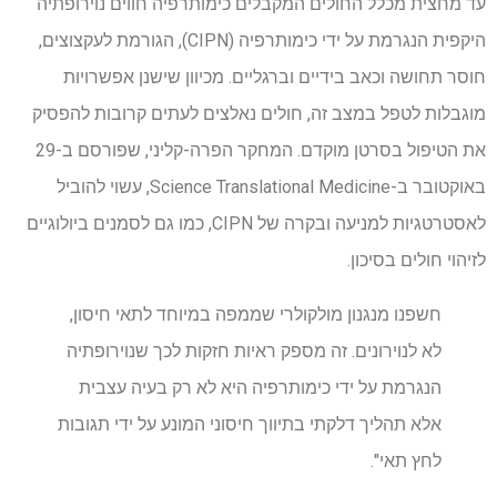
עד מחצית מכלל החולים המקבלים כימותרפיה חווים נוירופתיה
היקפית הנגרמת על ידי כימותרפיה (CIPN), הגורמת לעקצוצים,
חוסר תחושה וכאב בידיים וברגליים. מכיוון שישנן אפשרויות
מוגבלות לטפל במצב זה, חולים נאלצים לעתים קרובות להפסיק
את הטיפול בסרטן מוקדם. המחקר הפרה-קליני, שפורסם ב-29
באוקטובר ב-Science Translational Medicine, עשוי להוביל
לאסטרטגיות למניעה ובקרה של CIPN, כמו גם לסמנים ביולוגיים
לזיהוי חולים בסיכון.
חשפנו מנגנון מולקולרי שממפה במיוחד לתאי חיסון,
לא לנוירונים. זה מספק ראיות חזקות לכך שנוירופתיה
הנגרמת על ידי כימותרפיה היא לא רק בעיה עצבית
אלא תהליך דלקתי בתיווך חיסוני המונע על ידי תגובות
לחץ תאי".