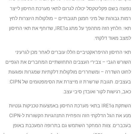
נפוצה בשם פקליטקסל יכולה לגרום לתאי מערכת החיסון לייצר
רמות גבוהות של מיני חמצן תגובתיים – מולקולות היוצרות לחץ
תאי. הלחץ הזה מתהפך על מתג IRE1α, שדוחף את תאי החיסון
למצב מאוד דלקתי.
תאי החיסון ההיפראקטיביים הללו עוברים לאחר מכן לגרעיני
השורש הגבי – צבירי העצבים התחושתיים המחברים את הגפיים
לחוט השדרה – ומשחררים מולקולות דלקתיות שמגרות ופוגעות
בעצבים. תגובת שרשרת זו מייצרת את הסימפטומים של CIPN:
כאב, רגישות לקור ואובדן סיבי עצב.
השתקת IRE1α בתאי מערכת החיסון באמצעות טכניקות גנטיות
מנע את הגל הדלקתי הזה והפחית התנהגויות הקשורות ל-CIPN
בעכברים. צוות המחקר השתמש גם בתרופה המעכבת באופן