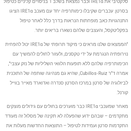
סלקטיבי את IRE1α וכבר נמצאת בשלב 1 בניסויים קליניים כטיפול
בסרטן. עכברים שקיבלו כימותרפיה יחד עם מעכב IRE1α הציגו
התנהגויות כאב מופחתות הנראות בדרך כלל לאחר טיפול
בפקליטקסל, והעצבים שלהם נשארו בריאים יותר.
"הממצאים שלנו מראים כי מיקוד תרופתי של IRE1α יכול להפחית
נוירופתיה הנגרמת על ידי טקסנים, ולעזור לחולים להמשיך עם
הכימותרפיה שלהם ללא תופעות הלוואי השליליות של נזק עצבי",
אמרה ד"ר Cubillos-Ruiz, שהיא גם מנהיגה שותפה של התוכנית
לביולוגיה של סרטן במרכז הסרטן סנדרה ואדוארד מאייר בווייל
קורנל.
מאחר שמעכבי IRE1α כבר מוערכים בחולים עם גידולים מוצקים
מתקדמים – שבהם ידוע שהפעלה לא תקינה של מסלול זה מעודד
התקדמות סרטן ועמידות לטיפול – התוצאות החדשות מעלות את