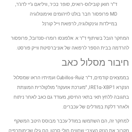
ד"ר חואן קובילוס-רואיס,
סופר בכיר,
וויליאם ג'יי לדג'ר,
MD פרופסור חבר בולט לזיהומים ואימונולוגיה
במיילדות וגינקולוגיה, לרפואת וייל קורנל
המחקר הובל בשיתוף ד"ר א. אלפונסו רומרו-סנדובל, פרופסור
להרדמה בבית הספר לרפואה של אוניברסיטת ווייק פורסט.
חיבור מסלול כאב
בממצאים קודמים, ד"ר Cubillos-Ruiz ועמיתיו הראו שמסלול
הנקרא IRE1α-XBP1, "מערכת אזעקה" מולקולרית המוצתת
בתגובה ללחץ תאי בתאי החיסון, מעודד גם כאב לאחר ניתוח
ולאחר דלקת במודלים של עכברים.
למחקר זה, הם השתמשו במודל עכבר מבוסס היטב המשקף
מקרוב את הנזק העצבי שחווים חולי סרטן. הם גילו שכימותרפיה