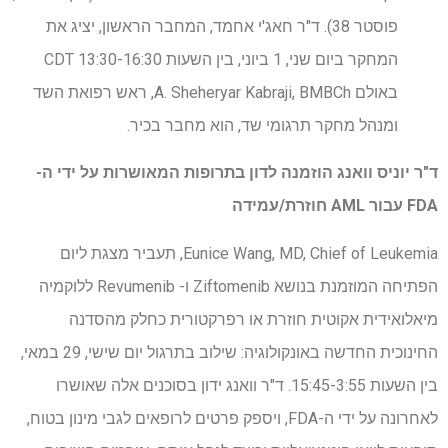
פוסטר 38). ד"ר חאג'י אחמד, המחבר הראשון, יציג את
המחקר ביום שני, 1 ביוני, בין השעות 13:30-16:30 CDT
באולם A. Sheheryar Kabraji, BMBCh, ראש רפואת השד
ומנהל מחקר תרגומי שד, הוא מחבר בכיר.
ד"ר יוניס וואנג הוזמנה לדון בתרופות המאושרות על ידי ה-
FDA עבור AML חוזרת/עמידה
Eunice Wang, MD, Chief of Leukemia, תעביר מצגת ליום
הפתיחה המוזמנת בנושא Ziftomenib ו- Revumenib ללוקמיה
מיאלואידית אקוטית חוזרת או רפרקטורית כחלק מהסדנה
החינוכית החדשה באונקולוגיה: שילוב בתרגול יום שישי, 29 במאי,
בין השעות 15:45-3:55. ד"ר וואנג ידון בסוכנים אלה שאושרו
לאחרונה על ידי ה-FDA, ויספק פרטים לרופאים לגבי מינון בטוח,