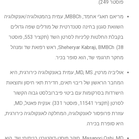
פוסטר 249).
מריאם חאג'י אחמד, MBBCh, עמית בהמטולוגיה/אונקולוגיה
השוואת סגנון בחינה סטנדרטית של מודלים שפה גדולים
בקבלת החלטות קליניות לסרטן השד (תקציר 553, פוסטר
38). Sheheryar Kabraji, BMBCh, ראש רפואת שד ומנהל
מחקר תרגומי שד, הוא סופר בכיר.
אוליביה מרטין, MD, MS, עמית באונקולוגיה כירורגית, היא
המחבר הראשון של ריבוי תאים, חדירת תאי חיסון ותוצאות
הישרדות בסרקומות עם ביטוי פיברובלסט גבוה הקשור
לסרטן (תקציר 11541, פוסטר 331). אנקית פאטל, MD,
עוזרת פרופסור לאונקולוגיה, המחלקה לאונקולוגיה כירורגית,
היא סופרת בכירה.
Masanori Oshi, MD, חוקר פוסט-דוקטורט בניתוחי שד, הוא