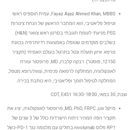
Fayaz Aijaz Ahmed Khan, MBBS, עמית הוספיס ראשי
וטיפול פליאטיבי, הוא המחבר הראשון של הנחת צינורות
PEG מניעתי לעומת תגובתי בסרטן ראש צוואר (H&N)
בשלבים מוקדמים שטופלו באמצעות רדיותרפיה בכוונת
מרפא: איזון תועלת ונטל בתרגול בעולם האמיתי (תקציר
12150, פוסטר). רבקה קלברז, MD, פרופסור עוזרת
לאונקולוגיה, המחלקה לרפואה פנימית, וצוות/רופא מטפל,
המחלקה לטיפול תומך ופליאטיבי, היא כותבת בכירה.
שבת, 30 במאי, 16:30-18:00 CDT, E451
מייקל וונג, MD, PhD, FRPC, פרופסור לאונקולוגיה, יציג את
תקציר הפה המהיר ניתוח הישרדות כולל של 3 שנים של
RP1 פלוס nivolumab בחולים עם מלנומה נגד PD-1-כשל