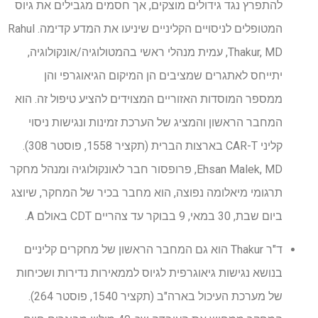
להתפרץ נגד גידולים מוצקים, אך חסמים מגבילים את גיוס
המטופלים לניסויים הקליניים שיניעו את המדע קדימה. Rahul
Thakur, MD, עמית מנהלי ראשי בהמטולוגיה/אונקולוגיה,
יתייחס לאתגרים שמציבים הן המיקום הגיאוגרפי והן
ממספר המוסדות האזוריים המצוידים להציע טיפול זה. הוא
המחבר הראשון והמציג של הערכת זמינות ונגישות ניסוי
קליני CAR-T בארצות הברית (תקציר 1558, פוסטר 308).
Ehsan Malek, MD, פרופסור חבר לאונקולוגיה ומנהל מחקר
תרגומי מיאלומה נפוצה, הוא מחבר בכיר של המחקר, שיוצג
ביום שבת, 30 במאי, 9 בבוקר עד צהריים CDT באולם A.
ד"ר Thakur הוא גם המחבר הראשון של מחקרים קליניים
בנושא נגישות גיאוגרפית לגיוס לממאירות נדירות ושכיחות
של מערכת העיכול בארה"ב (תקציר 1540, פוסטר 264).