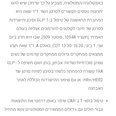
באונקולוגיה/המטולוגיה, מצביע על כך שייתכן שיש להם
יתרונות נוספים הקשורים לסרטן השד. ד"ר שאה היא
המחברת הראשונה של טיפול ב-GLP-1 וסיכון והישרדות
לסרטן שד חיובי לקולטנים להורמונים: אנליזה בעולם
האמיתי (תקציר 10548, פוסטר 509), שבו היא תדון ביום
שני, 1 ביוני, 13:30-16:30 CDT, באולם A. ד"ר שאה תציג
ממצאים ממחקרים גדולים ממחקרים קודמים של נשים
שאינן סוכרתיות/שדיות. אבחון, בוחן האם חשיפה ל-GLP-
1RA קשורה להפחתה כלשהי בסיכון לפתח סרטן שד
HR+/HER2- או עם שיפור ההישרדות הכוללת לאחר
האבחנה.
טיפול בתאי T ב-CAR שיפר באופן דרמטי את התוצאות
עבור חולים עם גידולים הממאירים המטולוגיים והוא מתחיל