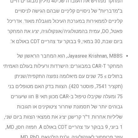
המחקר ממחיש את העובדה שכ-40 מיליון מבוגרים חיים
ב"מדבריות" של ניסויים קליניים שבהם הגישה לניסויים
קליניים לממאירות במערכת העיכול מוגבלת מאוד. אדריכל
פאטל, DO, עמית בהמטולוגיה/אונקולוגיה, יציג את המחקר
ביום שבת, 30 במאי, 9 בבוקר עד צהריים CDT באולם א'.
Jayasree Krishnan, MBBS, הוא המחבר הראשון של
המחקר CAR-T במבוגרים: הישרדות ורעילות בעולם האמיתי
בחולים ≥ 75 שנים עם מיאלומה נפוצה התקפית/שניתן
(תקציר 7541, פוסטר 420). הצוות בדק האם מטופלים בני
75 ומעלה שקיבלו טיפול ב-CAR מכוון תאי B חוו שיעורים
גבוהים יותר של תסמונת שחרור ציטוקינים או תגובות
שליליות אחרות. ד"ר קרישנן יציג את ממצאי הצוות ביום שני,
1 ביוני, 9 בבוקר עד צהריים CDT באולם A. חמזה חסן, MD,
עוזר פרופסור לאונקולוגיה, וג'נס הילנגאס, MD, PhD,