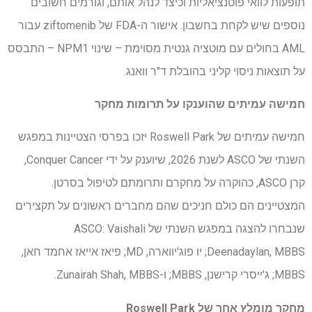
תופעות לוואי פוטנציאליות וכיצד לנהל אותם, וגורמים חשובים
נוספים שיש לקחת בחשבון. אישור ה-FDA של ziftomenib עבור
AML בחולים עם מוטציה גנטית מסוימת – שינוי NPM1 – התבסס
על תוצאות ניסוי קליני בהובלת ד"ר וואנג.
חמישה עמיתים שהוענקו על תרומות מחקר
חמישה עמיתים של Roswell Park יזכו בפרסי הצטיינות במפגש
השנתי של ASCO לשנת 2026, שיוענק על ידי Conquer Cancer,
קרן ASCO, כהוקרה על מחקרם ותרומתם לטיפול בסרטן.
המצטיינים הם כולם חניכים שהם מחברים ראשונים על תקצירים
שנבחרו להצגה במפגש השנתי של ASCO: Vaishali
Deenadaylan, MBBS; יו פוג'יווארה, MD; פיאז אייאז אחמד חאן,
MBBS; ג'ייסרי קרישנן, MBBS; ו-Zunairah Shah, MBBS.
מחקר מומלץ אחר של Roswell Park