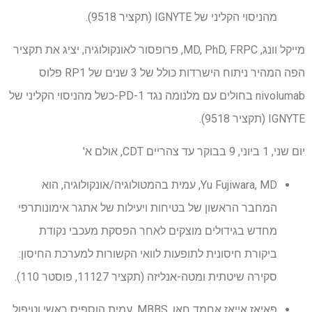
מהניסוי הקליני של IGNYTE (תקציר 9518).
מייקל וונג, MD, PhD, FRPC, פרופסור לאונקולוגיה, יציג את תקציר
הפה המהיר ניתוח הישרדות כולל של 3 שנים של RP1 פלוס
nivolumab בחולים עם מלנומה נגד PD-1-כשל מהניסוי הקליני של
IGNYTE (תקציר 9518).
יום שני, 1 ביוני, 9 בבוקר עד צהריים CDT, אולם א'
Yu Fujiwara, MD, עמית בהמטולוגיה/אונקולוגיה, הוא
המחבר הראשון של בטיחות ויעילות של אתגר אימונותרפי
מחדש בגידולים מוצקים לאחר הפסקת מעכבי נקודת
ביקורת חיסונית לתופעות לוואי הקשורות למערכת החיסון:
סקירה שיטתית ומטה-אנליזה (תקציר 11127, פוסטר 110).
פאיאז אייאז אחמד חאן, MBBS, עמית הוספיס ראשי וטיפול