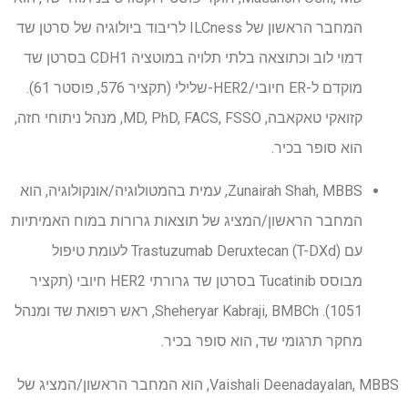
המחבר הראשון של ILCness לריבוד ביולוגיה של סרטן שד
דמוי לוב וכתוצאה בלתי תלויה במוטציה CDH1 בסרטן שד
מוקדם ל-ER חיובי/HER2-שלילי (תקציר 576, פוסטר 61).
קזואקי טאקאבה, MD, PhD, FACS, FSSO, מנהל ניתוחי חזה,
הוא סופר בכיר.
Zunairah Shah, MBBS, עמית בהמטולוגיה/אונקולוגיה, הוא
המחבר הראשון/המציג של תוצאות גרורות במוח האמיתיות
עם Trastuzumab Deruxtecan (T-DXd) לעומת טיפול
מבוסס Tucatinib בסרטן שד גרורתי HER2 חיובי (תקציר
1051). Sheheryar Kabraji, BMBCh, ראש רפואת שד ומנהל
מחקר תרגומי שד, הוא סופר בכיר.
Vaishali Deenadayalan, MBBS, הוא המחבר הראשון/המציג של