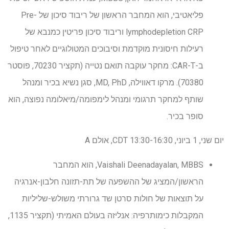
פליאטיבי, הוא המחבר הראשון של ריבוד סיכון של Pre-
lymphodepletion CRP וריבוד סיכון פריטין כמנבא של
רעילות חיסונית מוקדמת וסיבוכים המטולוגיים לאחר טיפול
ב-CAR-T: מחקר עוקבה תואם נטייה (תקציר 70230, פוסטר
70380). מרקו דאווילה, MD, PhD, סגן נשיא בכיר ומנהל
שותף למחקר תרגומי ומנהל לימפומה/מיאלומה נפוצה, הוא
סופר בכיר.
יום שני, 1 ביוני, 13:30-16:30 CDT, אולם A
Vaishali Deenadayalan, MBBS, הוא המחבר
הראשון/המציג של ההשפעה של תת-תזונה חלבון-אנרגיה
על תוצאות של חולות סרטן שד גרורתי משולש-שליליות
המקבלות כימותרפיה: אנליזה בעולם האמיתי (תקציר 1135,