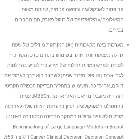
פרופסור לאונקולוגיה ורפואה פנימית, שניהם מצוות
המיאלומה/עמילואידוזיס של רוזוול פארק, הם מחברים
בכירים.
מערכות בינה מלאכותית (AI) הנקראות מודלים של שפה
גדולה נמצאות יותר ויותר בשימוש בתחום סרטן השד כדי
לסנתז ולפרש כמויות גדולות של מידע כדי לסייע בהחלטות
לגבי אבחון וטיפול. מידוד שניתן לשחזור הוא דרך לאמוד את
דיוקם, אך עד כה, השימוש בתהליך הבדיקה הכפולה הקריטי
הזה היה מוגבל. מריאם חאג'י אחמד, MBBCh, עמית
בהמטולוגיה/אונקולוגיה, תדון בהערכת הצוות שלה לארבעה
מודלים לשוניים גדולים במחקר הבחינה הסטנדרטית-סגנון
Benchmarking of Large Language Models in Breast
Cancer Clinical Decision-Decision-Concept (תקציר 553,