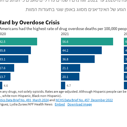
מנת יתר מכל קבוצה גזעית כל שנה מ-2020 עד 2022. וגורמים רשמיים פדרליים ט