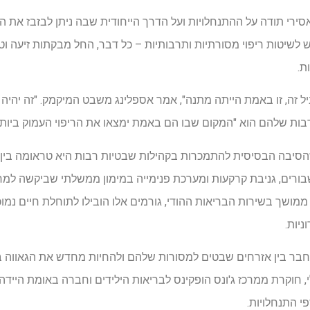
סירי תודה על ההתנחלויות ועל הדרך הייחודית שבה ניתן לבזבז את הכ
שיטות ריפוי מסורתיות ותרבותיות – כל דבר, החל מבקתות זיעה וט
ת.
 זה, זו באמת הייתה מתנה", אמר אספלינג משבט המיקמק. "זה יהיה 
רבות שלהם הוא "המקום שבו הם באמת ימצאו את הריפוי העמוק ביותר
שהסיבה הבסיסית להתמכרות בקהילות שבטיות רבות היא טראומה בין-
שבורים, גניבת קרקעות ומערכת פנימייה במימון ממשלתי שביקשה למ
ושך בשירות הבריאות ההודי, גורמים אלו הובילו לתוחלת חיים נמוכה
יות.
בר בין אזרחים שבטים למסורות שלהם ולהחיות מחדש את הגאווה בתר
חוקרת ממרכז ג'ונס הופקינס לבריאות הילידים וחברה באומת היידה. 
י התנחלויות.