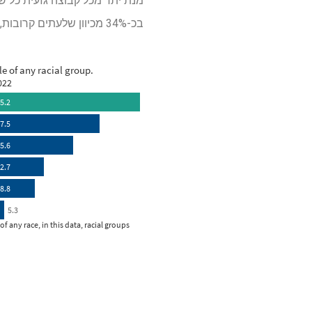
בכ-34% מכיוון שלעתים קרובות, הגזע של האינדיאנים מסווג באופן שגוי בתעודות המוות.