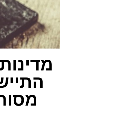
מדינות
התיישב
מסורת