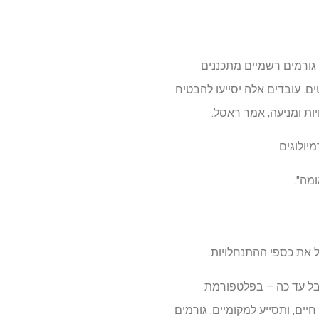
גורמים רשמיים מתכננים
ם. עובדים אלה יסייעו להבטיח
ות ומניעה, אמר ראסל.
יולוגים.
מה".
עת 500,000 דולר – רוב מה שהוא קיבל עד כה – בפלטפורמת
יים, ותסייע למקומיים. גורמים