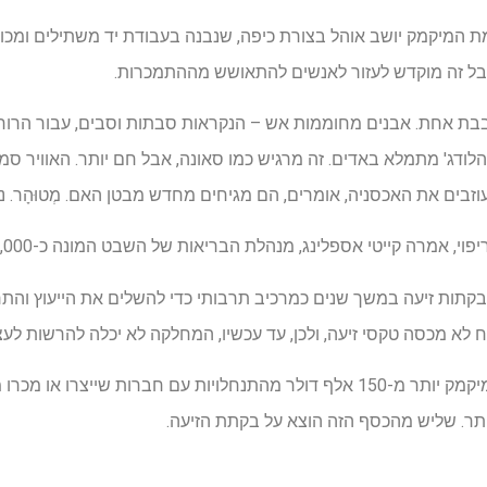
 המיקמק יושב אוהל בצורת כיפה, שנבנה בעבודת יד משתילים ומכו
בל זה מוקדש לעזור לאנשים להתאושש מההתמכרות.
ניה בבת אחת. אבנים מחוממות אש – הנקראות סבתות וסבים, עבור הרו
הלודג' מתמלא באדים. זה מרגיש כמו סאונה, אבל חם יותר. האוויר סמי
זבים את האכסניה, אומרים, הם מגיחים מחדש מבטן האם. מְטוּהָר. נ
פוי, אמרה קייטי אספלינג, מנהלת הבריאות של השבט המונה כ-2,000 חברים.
בקתות זיעה במשך שנים כמרכיב תרבותי כדי להשלים את הייעוץ וה
לא מכסה טקסי זיעה, ולכן, עד עכשיו, המחלקה לא יכלה להרשות לע
בשנה האחרונה קיבלה אומת המיקמק יותר מ-150 אלף דולר מהתנחלויות עם חברות 
ר. שליש מהכסף הזה הוצא על בקתת הזיעה.