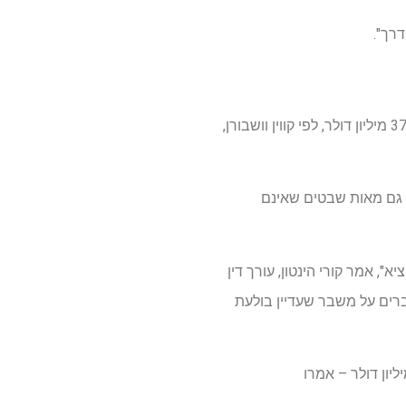
רך".
מתוך 574 השבטים המוכרים הפדרלית, יותר מ-300 קיבלו תשלומים עד כה, בסכום כולל של יותר מ-371 מיליון דולר, לפי קווין וושבורן,
 גם מאות שבטים שאינם
 אמר קורי הינטון, עורך דין
רים על משבר שעדיין בולעת
גי אומת הנבאחו – השבט המוכר הפדרלי הגדול ביותר בארצות הברית, שקיבל עד כה 63 מיליון דולר – אמרו