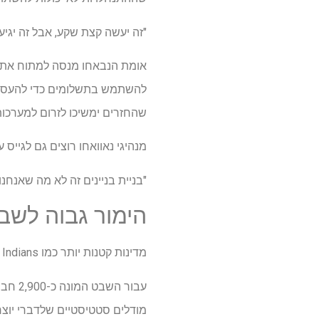
"זה יעשה קצת שקע, אבל זה יגי
אומת הנבאחו מנסה למתוח את ה
להשתמש בתשלומים כדי להעסיק י
שהחזרים ימשיכו לזרום למערכות 
מנהיגי נאוואחו רוצים גם לגייס 
"בניית בניינים זה לא מה שאנחנו
הימור גבוה לשב
מדינות קטנות יותר כמו Poarch Band of Creek Indians בדרום אלבמה גם שואפות אסטרטגיה להגדיל את כספי ההתנחלויות.
מודלים סטטיסטיים שלדברי יוצרי