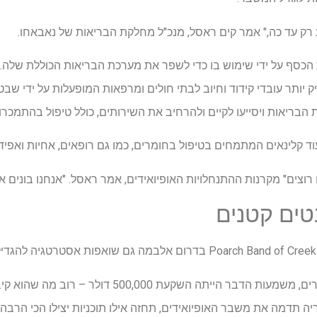
ע רק עד כה," אמר קים ראסל, מנכ"ל מחלקת הבריאות של נאבאחו.
כסף על ידי שימוש בו כדי לשפר את מערכת הבריאות הכוללת שלה. 
ותר עובדי קידוד וחיוב לבתי חולים ומרפאות המופעלות על ידי שבטי
הבריאות ויסייעו לקיים ולהרחיב את השירותים, כולל טיפול בהתמכרוי
עוד קלינאים המתמחים בטיפול בחומרים, כמו גם רופאים, אחיות ואפידמ
 רוצים" מקרנות ההתנחלויות האופיואידים, אמר ראסל. "אנחנו בונים או
טים קטנים
עבור השבט המונה כ-2,900 חברים, משמעות הדבר הייתה השק
ה תדמה את משבר האופיואידים, תחזה אילו תוכניות יצילו הכי הרבה ח