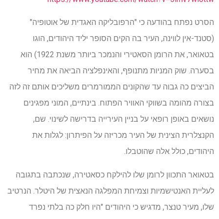
הסרט נפתח בהודעה כי "הרפובליקה האגדית של אוטופיה"
(סטנד-אין לווינה, העיר בה הקים הסופר יליד היהודים, הוגו
בטאואר, את הרומן הסאטירי והנמכר ביותר משנת 1922) הוא
בסערה. שוק המניות מתנופף, והאינפלציה הביאה את מחיר
הביצים כה גבוה עד שהקונים הממורמרים משליכים אותם זה לזה
בצורה מהומה בשווקי האוויר הפתוח. בינתיים, המוני מפגינים
נושאים באופן רופאי על בניין העירייה בדרישה לשינוי. שם,
הקנצלרית הצינית של העיר מכריזה על הפיתרון: לגלות את
היהודים, כולל אלה שהוטבלו.
בטאואר התכוון לרומן שלו להילקח כסאטירה, שנכתבה בתגובה
לעליית האנטישמיות וצמיחת המפלגה הנאצית של היטלר. הנרטיב
שלו, מעיר טנצר, מדגיש כי היהודים "היו חלק כה בלתי נפרד