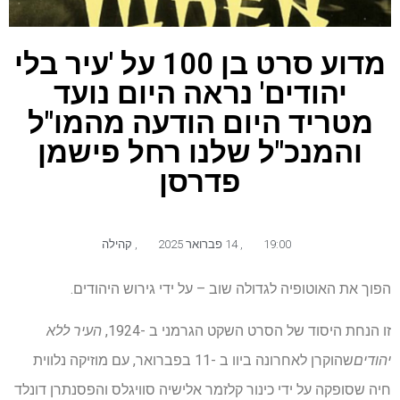
מדוע סרט בן 100 על 'עיר בלי
יהודים' נראה היום נועד
מטריד היום הודעה מהמו"ל
והמנכ"ל שלנו רחל פישמן
פדרסן
19:00
,
14 פברואר 2025
,
קהילה
הפוך את האוטופיה לגדולה שוב – על ידי גירוש היהודים.
זו הנחת היסוד של הסרט השקט הגרמני ב -1924,
העיר ללא
יהודים
שהוקרן לאחרונה ביוו ב -11 בפברואר, עם מוזיקה נלווית
חיה שסופקה על ידי כינור קלזמר אלישיה סוויגלס והפסנתרן דונלד