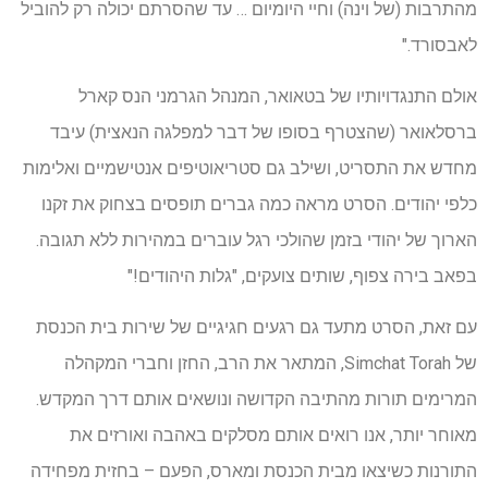
מהתרבות (של וינה) וחיי היומיום … עד שהסרתם יכולה רק להוביל
לאבסורד."
אולם התנגדויותיו של בטאואר, המנהל הגרמני הנס קארל
ברסלאואר (שהצטרף בסופו של דבר למפלגה הנאצית) עיבד
מחדש את התסריט, ושילב גם סטריאוטיפים אנטישמיים ואלימות
כלפי יהודים. הסרט מראה כמה גברים תופסים בצחוק את זקנו
הארוך של יהודי בזמן שהולכי רגל עוברים במהירות ללא תגובה.
בפאב בירה צפוף, שותים צועקים, "גלות היהודים!"
עם זאת, הסרט מתעד גם רגעים חגיגיים של שירות בית הכנסת
של Simchat Torah, המתאר את הרב, החזן וחברי המקהלה
המרימים תורות מהתיבה הקדושה ונושאים אותם דרך המקדש.
מאוחר יותר, אנו רואים אותם מסלקים באהבה ואורזים את
התורנות כשיצאו מבית הכנסת ומארס, הפעם – בחזית מפחידה