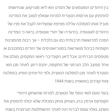
בין היהודים המוטמעים של הסרט הוא ליאו סטרקוש, שנחישותו
להתחתן עם ארוסתו הנוצרית למרות שנאלץ לעזוב את המדינה
מוביל אותו לממלכה עלילה מזויפת שמצליחה לקבל את פניו של
היהודים לאוטופיה. בהיעדרו של יהודי אוטופיה, נראה כי המדינה
הפכה למרוששת תרבותית כמו גם כלכלית – אך רבות מהסצינות
הקומיות כביכול מושרשות בסטריאוטיפים של יהודים כמתכננים או
מטפסים חברתיים. אבל ליאו, הקונדיבר-ראשי המקסים, מגלם את
אחד ממצב הלב הגרמני של התקופה, יוהנס רימן. לאחר מכן הוא
הצטרף לאחר מכן למפלגה הנאצית, ולפי הדיווחים הופיע במפלגת
צוות קצינים באושוויץ בשנת 1944.
בעוד טעם לוואי נוסף של הנאצים, למרות שהשחקן היהודי
הקומיקס ארמין ברג, הצוחק צוחק כמכולת שלא יכולה להפסיק את
נושינג, נאלץ עצמו לברוח וינה לאחר ההשתלטות הגרמנית בשנת