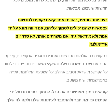
הפרסים, ללא מטרות רווח, כך שנוכל להיות מוכנים לכל
חדשות ש 2025 מביאות.
כעת יותר מתמיד, יהודים אמריקאים זקוקים לחדשות
עצמאיות שהם יכולים לסמוך עליהם, עם דיווח מונע על ידי
אמת ולא אידיאולוגיה. אנו משרתים אותך, לא סדר יום
אידיאולוגי.
בתקופה בה אולמות החדשות האחרים נסגרים או קוצצים,
קָדִימָה
הסיר את שכר המשכורת שלה והשקיע משאבים נוספים כדי לדווח
על הקרקע מישראל וסביב ארה"ב על השפעת המלחמה, עלייה
באנטישמיות ושיח מקוטב.
קוראים כמוך מאפשרים את הכל. לתמוך בעבודתנו על ידי
הפיכתו
קָדִימָה
חבר ולהתחבר לעיתונות שלנו ולקהילה שלך.