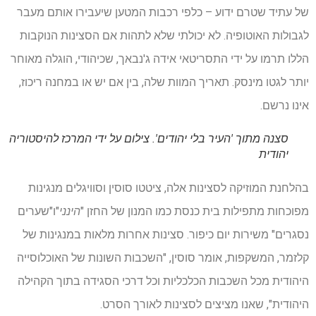
של עתיד שטרם ידוע – כלפי רכבות המטען שיעבירו אותם מעבר
לגבולות האוטופיה. לא יכולתי שלא לתהות אם הסצינות הנוקבות
הללו תרמו על ידי התסריטאי אידה ג'נבאך, שכיהודי, הוגלה מאוחר
יותר לגטו מינסק. תאריך המוות שלה, בין אם יש או במחנה ריכוז,
אינו נרשם.
סצנה מתוך 'העיר בלי יהודים'.
צילום על ידי המרכז להיסטוריה
יהודית
בהלחנת המוזיקה לסצינות אלה, ציטטו סוסין וסוויגלים מנגינות
מפוכחות מתפילות בית כנסת כמו המנון של החזן "
הינני
"ו"שערים
נסגרים" משירות יום כיפור. סצינות אחרות מלאות במנגינות של
קלזמר, המשקפות, אומר סוסין, "השכבות השונות של האוכלוסייה
היהודית מכל השכבות הכלכליות וכל דרכי הסגידה בתוך הקהילה
היהודית", שאנו מציצים לסצינות לאורך הסרט.