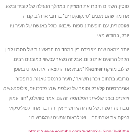
סוסין. השניים חיברו את המוזיקה במהלך הנעילה של קוביד וביצעו
את מה שהם מכנים "סינקונקטרים" ברחבי ארה"ב, קנדה
ואוסטריה, עם הופעות נוספות שיבואו, כולל באנשה של העיר ניו
יורק, בחודש מאי.
יותר ממאה שנה מפרידה בין המהדורה הראשונית של הסרט לבין
הקהל הרואים אותו כיום. אבל זה נשאר עכשווי במובנים רבים.
שילוב מוזיקת ​​Klezmer "מביא את התוצאה ואת הסרט באופן
מרובע בתחום זיכרון השואה", העיר פרנסס טאנזר, פרופסור
אוניברסיטת קלארק וסופר של
נעלמת וינה: מודרניזם, פילוסמיטיזם
ויהודים בעיר שלאחר המלחמה.
זה גם, אמר סוויגלס, "חזון עמוק
מבחינה רגשית של מה זה גירוש – איך זה דבר אחד לפוליטיקאי
למקם את אזרחיהם … ואז לראות אנשים שמגורשים."
https://www.youtube.com/watch?v=5imv7wi0ttw