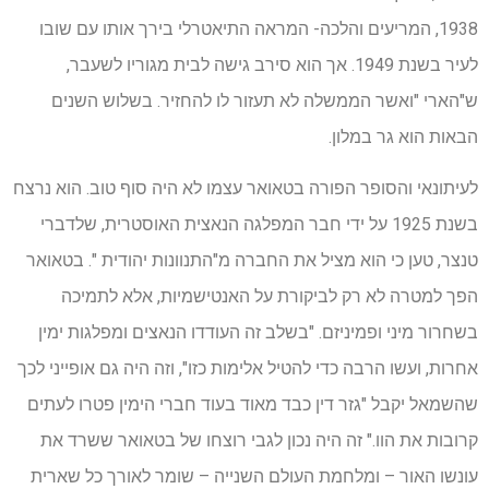
1938, המריעים והלכה- המראה התיאטרלי בירך אותו עם שובו
לעיר בשנת 1949. אך הוא סירב גישה לבית מגוריו לשעבר,
ש"הארי "ואשר הממשלה לא תעזור לו להחזיר. בשלוש השנים
הבאות הוא גר במלון.
לעיתונאי והסופר הפורה בטאואר עצמו לא היה סוף טוב. הוא נרצח
בשנת 1925 על ידי חבר המפלגה הנאצית האוסטרית, שלדברי
טנצר, טען כי הוא מציל את החברה מ"התנוונות יהודית ". בטאואר
הפך למטרה לא רק לביקורת על האנטישמיות, אלא לתמיכה
בשחרור מיני ופמיניזם. "בשלב זה העודדו הנאצים ומפלגות ימין
אחרות, ועשו הרבה כדי להטיל אלימות כזו", וזה היה גם אופייני לכך
שהשמאל יקבל "גזר דין כבד מאוד בעוד חברי הימין פטרו לעתים
קרובות את הוו." זה היה נכון לגבי רוצחו של בטאואר ששרד את
עונשו האור – ומלחמת העולם השנייה – שומר לאורך כל שארית