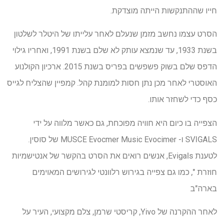
חייו שההתנקשות הייתה מוצדקת.
הסרט עצמו נחשב מזמן שנעלם לאחר עלייתו של היטלר לשלטון
בשנת 1933, עד שנמצא עותק לא שלם בשנת 1991, ואחריו גילוי
הדפס שלם בשוק פשפשים בפריס בשנת 2015. ארכיון הקולנוע
האוסטרי לאחר מכן נתן חסות למומנת קהל. קמפיין שהצליח לגייס
כסף כדי לשחזר אותו.
הצפייה בו כיום היא חוויה מפוכחת, גם כאשר מלווה על ידי
SVIGALS ו- MUSCE Evocmer Music Evocimer של סוסין.
לטענת Evigals, אנשים רואים את הסרט בהקשר של אנטישמיות
חוזרת ", כמו גם צפייה בגירוש רלוונטי לגירושים המאוימים
בארה"ב
לאחר ההקרנה של Yivo, קריסטי שרמן, צלם מקצועי, העיר על