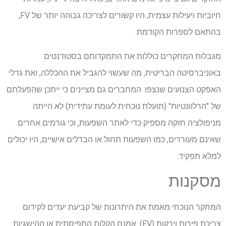
חיוביות ויעילות עצמית, היו קשורים לצריכה גבוהה יותר של FV,
בהתאם לספרות הקודמת.
מגבלות המחקרים כוללות את התמקדותם בסטודנטים
באוניברסיטה הבריטית, מה שעשוי להגביל את ההכללה, ואת גדלי
האפקט הצנועים שנצפו. המחברים גם מציינים כי ייתכן שהפעלתם
של "הרלוונטיות" (תועלת נוכחית לעומת עתידית) לא הייתה
מניפולציה חזקה מספיק כדי לאתר השפעות, וכי גורמים אחרים
שאינם מעוררים, כמו השפעות תחול או הבדלים אישיים, היו יכולים
למלא תפקיד.
מסקנות
המחקר הנוכחי מאמת את היתרונות של קביעת יעדים לקידום
צריכת פירות וירקות (FV). אמנם הקלות התפיסתית או ההישגיות