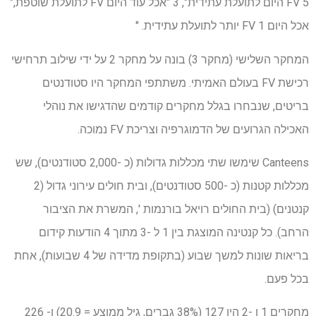
5 FV היום לתועלת עתידית", 3 "אכל עוד היום FV לתועלת שוטפת,"
אכל היום 1 FV יותר לתועלת עתידית. "
המחקר השלישי (מחקר 3) בונה על מחקר 2 על ידי שילוב תרחישי
רכישת FV בעולם האמיתי. משתתפי המחקר היו סטודנטים
בריטים, שנבחרו בגלל מחקרים קודמים שהדגישו את נוהלי
האכילה הגרועים של הדמוגרפיה וצריכת FV נמוכה.
Canteens שימשו שתי מכללות גדולות (כ -2,000 סטודנטים), שש
מכללות קטנות (כ -500 סטודנטים), ובית חולים עירוני גדול (2
קנטנים) (בית החולים רויאל בורנמות ', המשרת את הציבור
הרחב). כל קנטינה המוצגת בין 1 ל -3 מתוך 4 הודעות קידום
בריאות שונות למשך שבוע (בתקופת מדידה של 4 שבועות), אחת
בכל פעם.
מחקרים 1 ו -2 היו 127 (38% גברים, גיל ממוצע = 20.9) ו- 226