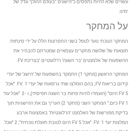
עשויים שלא להיות נתפסים כ"הישגים "בעולם ההולך וגדל של
ימינו.
על המחקר
המחקר הנוכחי נועד לטפל בשני החסרונות הללו על ידי סינתזת
תוצאות של שלושה מחקרים עצמאיים שמטרתם להבהיר את
ההשפעות של אלמנטים 'בר השגה' ו'רלוונטיים 'בצריכת FV.
המחקר הראשון (מחקר 1) התמקד בהשפעות של 'הישג' של יעדי
קידום בריאות FV, בהם הומלצו שתי גרסאות של יעדי FV: 1. "אכל
5 FV היום" (הועמדו להיות פחות בר השגה תפיסתי), ו -2. "אכל עוד
1 FV כיום." המחקר השני (מחקר 2) העריך גם את ההישגיות תוך
בדיקת מפורשות של האלמנט 'הרלוונטיות' באמצעות ארבע
המלצות יעד FV: 1. "אכל 5 FV היום לטובת תועלת נוכחית", 2 "אכל