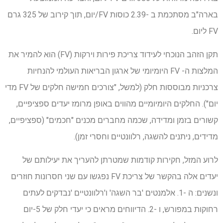
בארה"ב מסתכמת ב -2.39 כוסות FV/יום, תוך קירוב של 325 גרם
FV ליום.
תקן הזהב הנוכחי לעידוד צריכת פירות וירקות (FV) הוא להמיר את
המלצות ה- FV היומיומי של ארגון הבריאות העולמי להנחיות
צרכניות מבוססות חלק (למשל, "צורכים חמישה חלקים של FV מדי
יום"). החלקים היומיומיים מהווים באופן מרומז יעדים ספציפיים,
קשורים בזמן ומדידה, שכמה מחברים מכנים "חכמים" (ספציפיים,
מדידים, ניתנים להשגה, רלוונטיים וחסרי זמן).
לרוע המזל, חקירות קודמות שמטרתן להעריך את יעילותם של
יעדים אלה בהקשר של צריכת FV נפגשו עם שני חסרונות חוזרים
ונשנים: ה -1. אלמנטים 'בר השגה' ו'רלוונטיים 'נבדקים לעתים
רחוקות במפורש, ו -2. הדיווחים מראים כי יעדי חלק של 5-יום