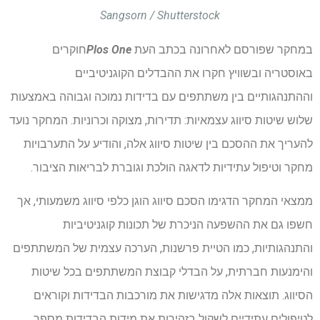
Sangsorn / Shutterstock
במחקר שפורסם לאחרונה בכתב העת
Plos One
חוקרים
באוסטריה ובשוויץ חקרו את ההבדלים הקוגניטיביים
וההתנהגותיים בין משתתפים עם בדידות נמוכה וגבוהה באמצעות
שלוש שיטות סיווג עצמאיות: תדירות, מצוקה וכרוניות. המחקר נועד
להעריך את ההסכם בין שיטות סיווג אלה, והודיע ​​על התערבויות
מחקר וטיפול עתידיות לדאגה הולכת וגוברת לבריאות הציבור.
ממצאי המחקר הדגימו הסכם סיווג הוגן כלפי סיווג משמעותי, אך
חשפו גם את ההשפעה הניכרת של תכונות קוגניטיביות
והתנהגותיות, כמו הטיית פרשנות, הערכה עצמית של המשתתפים
והימנעות חברתית, על הבדלי קבוצת המשתתפים בכל שיטות
הסיווג. תוצאות אלה מדגישות את מורכבות הבדידות וקוראים
לטיפולים עתידיים לשקול בזהירות את מידות הבדידות מספר