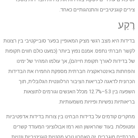
צירים קוגניטיביים והתנהגותיים כאחד.
רֶקַע
בדידות היא מצב רגשי מציק המאופיין בפער סובייקטיבי בין רצונות
לקשר חברתי נתפס. אמנם נפוץ ביותר (כמעט כולם חווים תקופות
של בדידות לאורך תקופת חייהם), אך עולמו המהיר של ימינו
והפחתות באינטראקציה חברתית מספקת החמירו את הבדידות
הכרונית לדאגה לבריאות הציבור הרלוונטית הגלובלית, תוך
השפעה בין 5.3–12.7% מכלל האנשים וגורמים לתוצאות
בריאותיות נפשיות ופיזיות משמעותיות.
מחקרים קודמים על בדידות הבחינו בין צורות בדידות אדפטיביות
ומטופלות. בעוד שהראשון הוא רמז אבולוציוני המעודד קשרים
חברתיים מוגברים, זה האחרון נובע מהטיות קוגניטיביות ונטיות