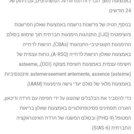
באמצעות משך הבדידות המדווח על המשתתפים, עם ניתוק של
24 חודשים.
בנוסף, הטיה של פרשנות נרשמה באמצעות שאלון הפרשנות
והשיפוטית (IJQ), התנהגות הימנעות חברתית תוך שימוש בסולם
ההימנעות הקוגניטיבי-התנהגותי (CBAs), רגישות לדחייה
באמצעות שאלון רגישות לדחייה (A-RSQ), נוחות עצמית של
חשיפה עצמית באמצעות חשיפת מצוקה (DDI), asteeme,
astemerseement antemente, assence (asteime). אינטנסיביות
באמצעות מלאי של סולם יעדי גישה והימנעות (IAAM).
כדי להסביר את הבלבלים שהוצגו על ידי חפיפה עם חרדה ודיכאון,
הוערכו תסמינים פסיכופתולוגיים באמצעות שאלון בריאות
המטופל (PHQ-9) ובסולם המשנה של חרדת האינטראקציה
החברתית (SIAS-6).