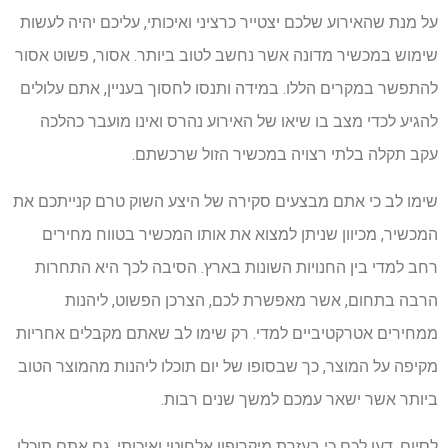
על מנת שהאירוע שלכם יצטייר כרציני ואיכותי, עליכם יהיה לעשות
שימוש במכשיר מדונה אשר נחשב לטוב ביותר. אסור, פשוט אסור
להתפשר במקרים הללו. במידה ותנסו לחסוך בעניין, אתם עלולים
להגיע לכדי מצב בו שיאו של האירוע נהרס ואינו מועבר כהלכה
עקב תקלה בלתי רצויה במכשיר הזול שרכשתם.
שימו לב כי אתם מבצעים סקירה של היצע השוק טרם קנייתכם את
המכשיר, מכיוון שניתן למצוא את אותו המכשיר בטווח מחירים
רחב למדי בין החנויות השונות בארץ. הסיבה לכך היא התחרות
הרבה בתחום, אשר מאפשרת לכם, הצרכן הפשוט, ליהנות
ממחירים אטרקטיביים למדי. רק שימו לב שאתם מקבלים אחריות
מקיפה על המוצר, כך שבסופו של יום תוכלו ליהנות מהמוצר הטוב
ביותר אשר ישאר עמכם למשך שנים רבות.
לסיום, דעו לכם כי בעזרת מיקרופון אלחוטי ואיכותי, גם אתם תוכלו