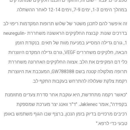
ספציפיים. עבור יישום זה, החוקרים תכננו חלקיקים שמתפרקים
במהלך הימים 1-3, ימים 7-9, וימים 12-14 לאחר ההשתלה.
זה איפשר להם לתכנן משטר של שלוש תרופות המקדמות ריפוי לב
בדרכים שונות. קבוצת החלקיקים הראשונה משחררת neuregulin-
1, גורם גדילה המסייע במניעת מוות של תאים. בנקודת הזמן
הבאה, חלקיקים משחררים VEGF, גורם גדילה המקדם היווצרות
כלי דם המקיפים את הלב. אצווה החלקיקים האחרונה משחררת
תרופה מולקולה קטנה בשם GW788388, המעכבת את היווצרות
רקמת צלקת שעלולה להתרחש בעקבות התקף לב.
"כאשר רקמה מתחדשת, היא עוקבת אחר סדרת צעדים מתוזמנת
בקפידה", אומר Jaklenec. "ד"ר וואנג יצר מערכת שמספקת
רכיבים מרכזיים בדיוק בזמן הנכון, ברצף שבו הגוף משתמש באופן
טבעי כדי לרפא."