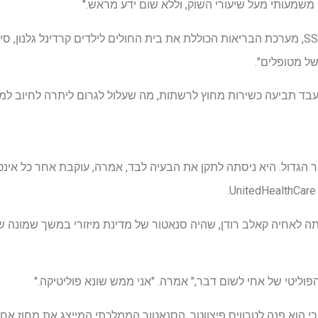
משמעותי מעל שיעורי השוק, וללא שום ידע מראש."
של מטופלים".
בד תביעה כשירות מחוץ לרשתות, מה שעלול לגרום ליתרה לחיוב למ
 הגדול. היא ניסתה לתקן את הבעיה לבד, אמרה, עוקבת אחר כל אי
תה לאחיה קאלב רודן, שהיה סנאטור של מדינת מיזורי במשך שמונה 
יטי של אחי לשום דבר," אמרה. "אני ממש שונא פוליטיקה."
ודן אמר ל- KFF Health News כי הוא פנה לטרוויס פיצווטר, הסנאטור הממלכתי המייצג את 