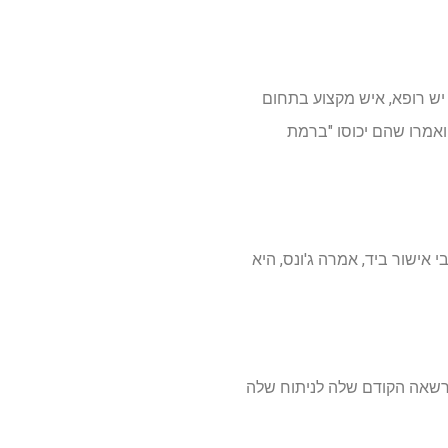
U אישרה את בקשתה "מכיוון שלא יש רופא, איש מקצוע בתחום
ואמרו שהם יכוסו "ברמת
לשלם את מרבית חשבון הניתוח, וכיסתה אותה כ- Network. עם מכתבי אישור ביד, אמרה ג'ונס, היא
ם במכתב ההרשאה הקודם שלה לניתוח שלה