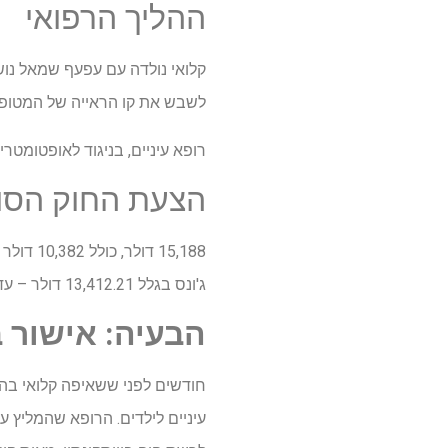
ההליך הרפואי
קלואי נולדה עם עפעף שמאל נושל
לשבש את קו הראייה של המטופל
רופא עיניים, בניגוד לאופטומטרי
הצעת החוק הסו
ג'ונס בגלל 13,412.21 דולר – עד שדודו של קלואי, שסיים לאחרונה את כהונתו כסנאטור ממלכתי, ביקש מעמיתו לבדוק זאת.
הבעיה: אישור 
חודשים לפני ששאיפה קלואי בהרד