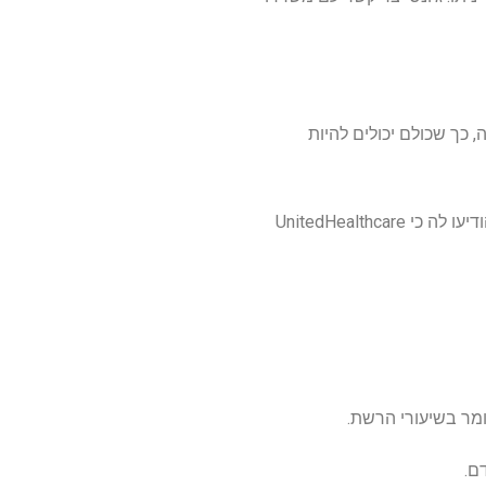
 כך שכולם יכולים להיות
לאחר שהצוות של פיצווטר יצר קשר עם בית החולים והמבטח, נציגים משניהם שנקראו בנפרד ג'ונס והודיעו לה כי UnitedHealthcare
ומר בשיעורי הרשת.
ם.