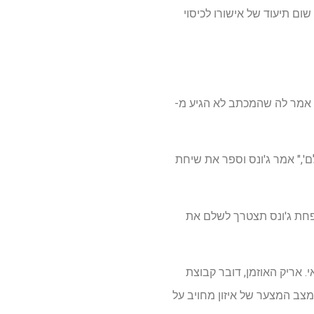
ום תיעוד של אישורו לכיסוי
 אמר לה שהמכתב לא הגיע מ-
ם'," אמר ג'ונס וספר את שיחת
ה". פירוש הדבר שמשפחת ג'ונס תצטרך לשלם את
ל קלואי. אריק האוזמן, דובר קבוצת
 מי שמוצא את עצמו במצב המצער של איזון מחויב על