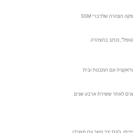
מריאן וואלאס, דוברת SSM Health, מערכת הבריאות הכוללת את בית החולים לילדים קרדינל גלנון, סיפקה הצהרה שלדברי SSM
טופל", נכתב בהצהרה.
נטראקציה עם המבטח ובית
שנים לאחר ששירת ארבע שנים
מחוז אחייניתו. ג'ונס יצר קשר עם משרדו