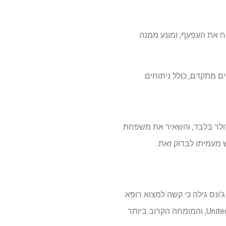
וח את העפעף, ומונע ממנה
ים מתקדם, כולל ניתוחים.
 דולר, כולל 10,382 דולר עבור הנוהל ו -2,730 דולר להרדמה. בתחילה, ביטוח שילם 1,775.79 דולר בלבד, והשאיר את משפחת
'ונס גילה כי קשה למצוא רופא
עיניים לילדים. הרופא שהמליץ ​​על ידי רופא הילדים של קלואי לא חוזה עם המבטח שלהם, UnitedHealthcare, והמומחה הקרוב ביותר