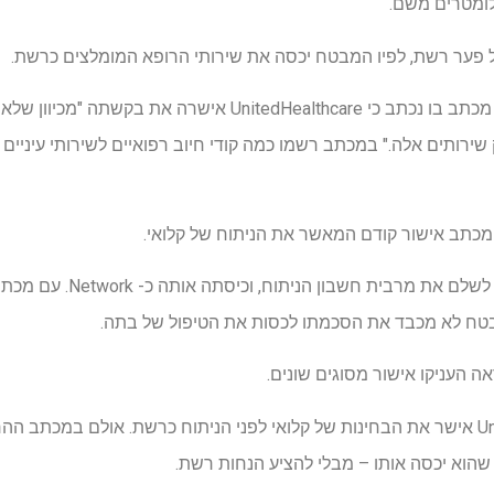
לומטרים משם.
ל פער רשת, לפיו המבטח יכסה את שירותי הרופא המומלצים כרשת.
לפני שנקבע הניתוח, היא קיבלה מכתב בו נכתב כי nitedHealthcare
ירותים אלה." במכתב רשמו כמה קודי חיוב רפואיים לשירותי עיניים 
כתב אישור קודם המאשר את הניתוח של קלואי.
אולם UnitedHealthcare סירבה 
בטח לא מכבד את הסכמתו לכסות את הטיפול של בתה.
 העניקו אישור מסוגים שונים.
חריג הפער של UnitedHealthcare אישר את הבחינות של קלואי לפני הניתוח כרשת. אול
הוא יכסה אותו – מבלי להציע הנחות רשת.