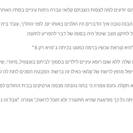
הם יודעים למה לצפות כשבתם קלואי עברה ניתוח עיניים בסתיו האחרון
 הבנה טובה איך הדברים היו הולכים באותו יום. לפני ההליך, עובד בית
לתיקון מצב שיכול היה בסופו של דבר להפריע לחזונה.
היא קוראת עכשיו ברמה כמעט בכיתה ג 'והיא רק 6."
לה. ללא שום רופא עיניים לילדים בסמוך לביתם בוונצוויל, מיזורי, ש
ול מחוץ לרשת של קלואי כאילו זה ברשת. המבטח הסכים לתת לה ל
א תקלה. ג'ונס אמרה כי בתה נהנתה מכמה ארטיקים בבית החולים לפ
יתה כל כך מודאגת שהיא תתעורר ולא תוכל לראות," אמרה. "אבל זה נר