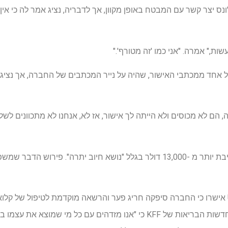
ס יצר קשר עם המבטח באופן מקוון, אך לדבריה, נציג אמר לה כי אין ש
ות," אמרה. "אני כמו 'זה מטורף'."
אחד ממכתבי האישור, שהיה על נייר המכתבים של החברה, אך נציג
 הם לא מכוסים ולא הייתה לך אישור, אז לא, אנחנו לא מתכוונים לשל
נציג ביטוח אמר לג'ונס שהיא חייבת יותר מ -13,000 דולר בגלל "נושא חיוב יתר
דוברים עבור UnitedHealthcare אישרו כי החברה סיפקה חריג פער והרשאה מוקדמת לטיפול ש
UnitedHealth, אמר בהצהרה לחדשות הבריאות של KFF כי "אנו מזדהים עם כל