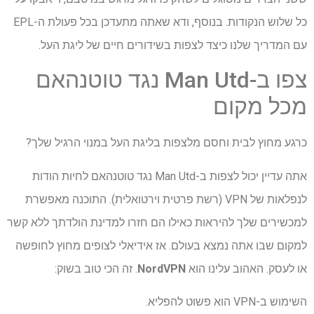
כל שלוש הנקודות. בנוסף, ודא שאתה מתעדכן בכל פעולת ה-EPL
עם המדריך שלנו כיצד לצפות בשידורים חיים של ליגת העל.
צפו ב-Man Utd נגד טוטנהאם
מכל מקום
כרגע מחוץ לבית וחסם מלצפות בליגת העל במנוי הרגיל שלך?
אתה עדיין יכול לצפות ב-Man Utd נגד טוטנהאם
לחיות הודות
לנפלאות של VPN (רשת פרטית וירטואלית). התוכנה מאפשרת
למכשירים שלך להיראות כאילו הם חזרו למדינת הולדתך ללא קשר
למקום שבו אתה נמצא בעולם. אז אידיאלי לצופים מחוץ לחופשה
או לעסק. האהוב עלינו הוא
NordVPN
. זה הכי טוב בשוק:
השימוש ב-VPN הוא פשוט להפליא.