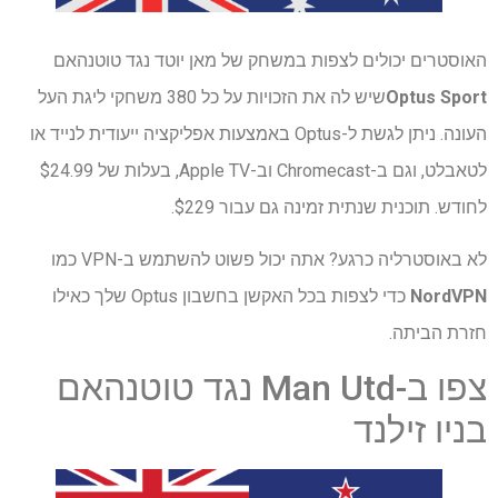
האוסטרים יכולים לצפות במשחק של מאן יוטד נגד טוטנהאם
Optus Sport
שיש לה את הזכויות על כל 380 משחקי ליגת העל
העונה. ניתן לגשת ל-Optus באמצעות אפליקציה ייעודית לנייד או
לטאבלט, וגם ב-Chromecast וב-Apple TV, בעלות של $24.99
לחודש. תוכנית שנתית זמינה גם עבור $229.
לא באוסטרליה כרגע? אתה יכול פשוט להשתמש ב-VPN כמו
NordVPN
כדי לצפות בכל האקשן בחשבון Optus שלך כאילו
חזרת הביתה.
צפו ב-Man Utd נגד טוטנהאם
בניו זילנד