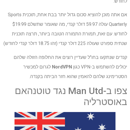
לחודש.
אם אתה מוכן להוציא סכום גדול יותר בבת אחת, תוכנית Sports
Quarterly עולה 59.97 דולר קנדי, מה שאומר שתשלם $19.99
לחודש. עם זאת, תמורת התמורה הטובה ביותר, תרצה תוכנית
שנתית ספורט שעולה 225 דולר קנדי ​​(זהו 18.75 דולר קנדי ​​לחודש)
קנדים שנתקעו בחו"ל שעדיין רוצים את החלופה הזולה שלהם
יכולים להשתמש ב-VPN כגון
NordVPN
לגרום למכשיר
הסטרימינג שלהם להאמין שהוא חזר הביתה בקנדה.
צפו ב-Man Utd נגד טוטנהאם
באוסטרליה