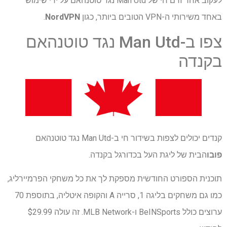
לעקוב אחר זרם חי של Man Utd נגד טוטנהאם על ידי שימוש
באחד משירותי ה-VPN הטובים ביותר, כגון
NordVPN
.
צפו ב-Man Utd נגד טוטנהאם
בקנדה
קנדים יכולים לצפות בשידור חי ב-Man Utd נגד טוטנהאם
פובו
הבית של ליגת העל בכדורגל בקנדה.
תוכנית הספורט החודשית מספקת לך את כל משחקי הפרמיירליג,
כמו גם משחקים בליגה 1, סרייה A והקופה איטליה, בתוספת 70
ערוצים כולל BeINSports ו-MLB Network. זה עולה $29.99