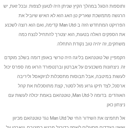
ותוספות הסגל במהלך הקיץ שניתן היה לטעון לצפות. ובכל זאת, יש
הרגשה מתמשכת שאריק טן האג הוא לא האיש שיוביל את
הפרויקט המתחדש הזה ב-Man Utd קדימה, ואם הוא רוצה לשכנע
את הספקים האלה בטעות, הוא יצטרך להתחיל לנצח כמה
משחקים, זה יהיה טוב נקודת התחלה.
הקמפיין של טוטנהאם בליגה היה טרשי באופן דומה בשלב מוקדם
זה. ניצחונות משכנעים על אברטון וברנטפורד הראו מה ספרס יכול
לעשות במיטבה, אבל תבוסות מתסכלות לניוקאסל וליריבה
ארסנל, לצד תיקו גרוע מול לסטר, קצת מתוסכלות את קהל
האוהדים. בדומה ל-Man Utd, טוטנהאם באמת יכולה לעשות עם
ניצחון כאן.
אל תחמיצו את השידור החי של Man Utd נגד טוטנהאם מכיוון
ששני הצדדים מסוגלים לשחק כדורגל מרגש במיטבם, וייאבקו על