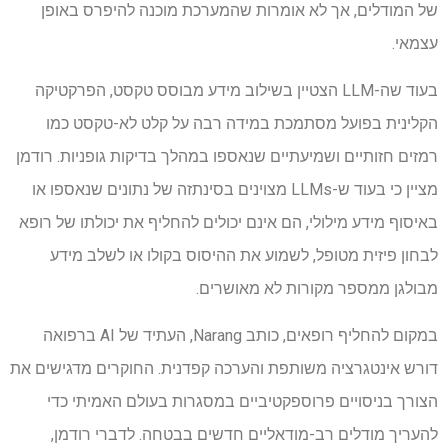
של המודלים, אך לא אומרות שהמערכת מוכנה להיפרס באופן
עצמאי.
בעוד שה-LLM הצטיין בשילוב מידע מבוסס טקסט, הפרקטיקה
הקלינית בפועל מסתמכת במידה רבה על קלט לא-טקסט כמו
רמזים חזותיים ושמיעתיים שנאספו במהלך בדיקות גופניות. רודמן
מציין כי בעוד ש-LLMs מצוינים בסינתזה של נתונים שנאספו או
באיסוף מידע מילולי, הם אינם יכולים להחליף את יכולתו של רופא
לבחון פיזית מטופל, לשמוע את ההיסוס בקולו או לשלב מידע
מבולגן ממספר מקורות לא מאושרים.
במקום להחליף רופאים, כותב Narang, העתיד של AI ברפואה
דורש אינטגרציה משותפת והערכה קפדנית. החוקרים מדגישים את
הצורך בניסויים פרוספקטיביים במסגרות בעולם האמיתי כדי
להעריך מודלים רב-מודאליים חדשים בבטחה. לדברי רודמן,