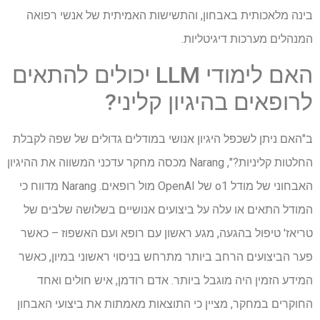
בינה מלאכותית באבחון, והתשישות האמיתית של אנשי רפואה
המנהלים מערכות דיגיטליות.
האם לימודי LLM יכולים להתאים
לרופאים בהיגיון קליני?
ב"האם ניתן לשכפל היגיון אנושי במודלים גדולים של שפה לקבלת
החלטות קליניות?", Narang מכסה מחקר עדכני המשווה את ההיגיון
האבחוני של מודל o1 של OpenAI מול רופאים. Narang מדווח כי
המודל התאים או עלה על ביצועים אנושיים בשלושה שלבים של
טריאז' טיפול בהגעה, מגע ראשון עם רופא ועם האשפוז – כאשר
פער הביצועים הרחב ביותר מתרחש בניסוי ראשוני במיון, כאשר
המידע הזמין היה מוגבל ביותר. אדם רודמן, איש חולים ואחד
החוקרים במחקר, מציין כי התוצאות מאמתות את ביצועי האבחון