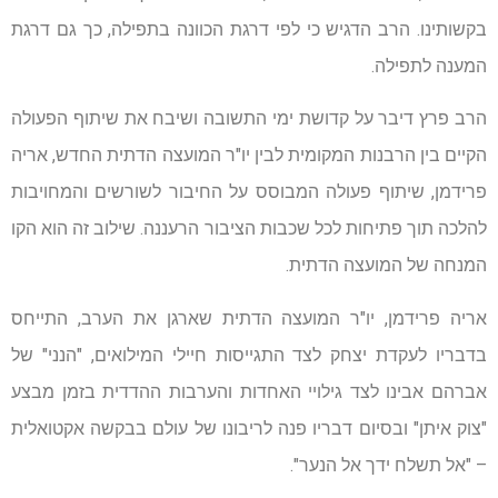
בקשותינו. הרב הדגיש כי לפי דרגת הכוונה בתפילה, כך גם דרגת
המענה לתפילה.
הרב פרץ דיבר על קדושת ימי התשובה ושיבח את שיתוף הפעולה
הקיים בין הרבנות המקומית לבין יו"ר המועצה הדתית החדש, אריה
פרידמן, שיתוף פעולה המבוסס על החיבור לשורשים והמחויבות
להלכה תוך פתיחות לכל שכבות הציבור הרעננה. שילוב זה הוא הקו
המנחה של המועצה הדתית.
אריה פרידמן, יו"ר המועצה הדתית שארגן את הערב, התייחס
בדבריו לעקדת יצחק לצד התגייסות חיילי המילואים, "הנני" של
אברהם אבינו לצד גילויי האחדות והערבות ההדדית בזמן מבצע
"צוק איתן" ובסיום דבריו פנה לריבונו של עולם בבקשה אקטואלית
– "אל תשלח ידך אל הנער".