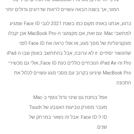
המוני, אך בשנה הבאה עשויים לראות שדרוגים גדולים יותר
כרגע, אנחנו באותו מקום כמו בשנת 2021 לגבי Face ID שמגיע
למחשבי Mac. עם זאת, אם מקצועני ה-MacBook Pro אכן יקבלו
פונקציונליות של מסך מגע, אז אולי נראה את Face ID לפני
שהעשור יסתיים. זו לא ערובה, אבל בהתחשב באופן שבו ה-iPad
Pro וה-iPad Air הנוכחיים כוללים כעת Face ID, אולי גם מכשירי
MacBook Pro שיגיעו בקרוב עם מסכי מגע עשויים לכלול את
התכונה.
אפל בוחנת גם שינוי גדול נוסף ב-Mac:
מעבר מסורק טביעות האצבע של Touch
ID ל-Face ID. אבל זה נשאר במרחק של
שנים.