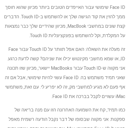
Face ID שימושי עבור האייפדים הטובים ביותר מכיוון שהוא חוסך
ממך להזין את קוד הגישה שלך או להשתמש ב-Touch ID. הדברים
קצת שונים במחשבי MacBook, מכיוון שהידיים שלך כבר נמצאות
על המקלדת, וקל להשתמש בפונקציונליות Touch ID.
זה מעלה את השאלה: האם אפל תוותר על Touch ID עבור Face
ID, או שמא מחשבי מקינטוש יכילו את שניהם? קשה לדעת כרגע.
אני מקווה ש-Touch ID עבור MacBooks יישאר, מכיוון שזו תכונה
שאני תמיד משתמש בה. Face ID עשוי להיות שימושי, אבל אם זה
אף פעם לא מגיע למחשבי מק, זה לא יפריע לי. עם זאת, משתמשי
iMac עשויים לקבל בברכה את Face ID.
כמו תמיד, קח את השמועה האחרונה הזו עם מנה בריאה של
ספקנות. אני מקווה שבסופו של דבר נקבל הודעה רשמית מאפל