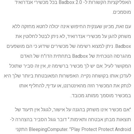
האפליקציות הקשורות ל- Badbox 2.0 בכל מכשירי אנדרואיד
מוסמכים.
עם זאת, מכיוון שענקית החיפוש אינה יכולה לחטא מחזקה ללא
משחק להגן על מכשירי אנדרואיד, לא ניתן לבטל לחלוטין את
Badbox. ניתן למצוא רשימה של מכשירים שידוע כי הם מושפעים
מהגרסה הנוכחית של Badbox בתחתית הדו"ח של האדם
המקושר לעיל. אם יש לך מכשיר ברשימה זו, אין זה סביר שתוכל
לעדכן אותו בקושחה נקייה. האפשרות המאובטחת ביותר שלך היא
לנתק את המכשיר הזה מהאינטרנט, או עדיף, להחליף אותו
במכשיר מוסמך ממותג מכובד.
"אם מכשיר אינו משחק בהגנה על אישור, לגוגל אין תיעוד של
תוצאות מבחן אבטחה ותאימות." דובר גוגל הסביר בהצהרה ל-
BleepingComputer. "Play Protect Protect Android התקני