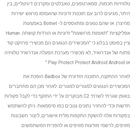
טלוויזיות חכמות, סמארטפונים, טאבלטים ומקרנים דיגיטליים, בין
היתר, מגיעים לרוב עם תוכנות זדוניות שהועמסו מראש ישירות
מהיצרן. או שהם נגועים ומתווספים ל- Botnet באמצעות
אפליקציות "תאומות מרושעות" זדוניות או הורדות קושחה. Human
ציין בפוסט בבלוג כי "המכשירים הנגועים הם מכשירי פרויקט קוד
פתוח של אנדרואיד, לא מכשירי מערכת הפעלה אנדרואיד טלוויזיה
או Play Protect Protect Android Android."
לאחר ההתקנה, התוכנה הזדונית של Badbox הופכת את
המכשירים הנגועים למגורים למגורים. לאחר מכן הם מתחברים
באופן שגרתי לשרתי C2 מבוקרים על ידי התוקף כדי לקבל פקודות
חדשות וכדי להחזיר נתונים גנובים כמו סיסמאות. ניתן להשתמש
בפקודות אלה להשקת התקפות מלית אישורים, ליצור חשבונות
מזויפים, לרשמי מודעות מזויפים או להפניית המשתמשים