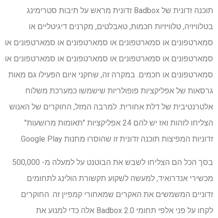
תוכנה זדונית של Badbox זדונית מראש על תיבות סטרימינג
בטלוויזיה, טלוויזיות חכמות, טאבלטים, מקרנים דיגיטליים או
סמארטפונים או סמארטפונים או סמארטפונים או סמארטפונים או
סמארטפונים או סמארטפונים או סמארטפונים או סמארטפונים או
סמארטפונים או חכמים. במקרה זה, שחקני איום הפעילו גם מאות
גרסאות של אפליקציות פופולריות שישמשו כמערכת משלוח
אלטרנטיבית של דלת אחורית. למרבה המזל, החוקרים של האנוש
הצליחו לזהות ואז יש להם 24 אפליקציות "תאומות מרושעות"
זדוניות המפיצות תוכנה זדונית זו שהוסרו מחנות Google Play.
בסך הכל הם הצליחו לשבש את הבוטנט על למעלה מ- 500,000
מכשירי אנדרואיד, למעשה לשקוע תקשורת הולינג לתחומים
זדוניים המשמשים את האקרים שמאחורי קמפיין זה. החוקרים
לקחו על פני אלפי תחומי Badbox 2.0 אלה כדי למנוע את