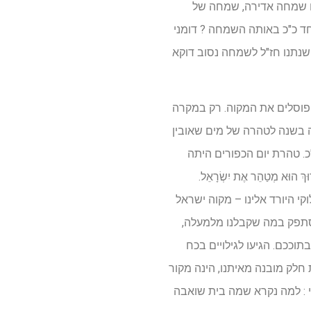
זו שמחה אדירה, שמחה של
ד כ"כ באותה השמחה ? דומני
תנו חז"ל לשמחה נסוב דוקא
, פוסלים את המקוה. רק במקרה
פעם יחידה בשנה לטהרה של מים שאובין
. טהרת יום הכפורים היתה
 הוּא מְטַהֵר אֶת יִשְׂרָאֵל.
י היורד אלינו – מקוה ישראל
להסתפק במה שקבלנו מלמעלה,
וה"כ בתוככם. הגיעו לגילויים בכח
לק מובנה מאיתנו, הינה מקור
 : למה נקרא שמה בית שואבה