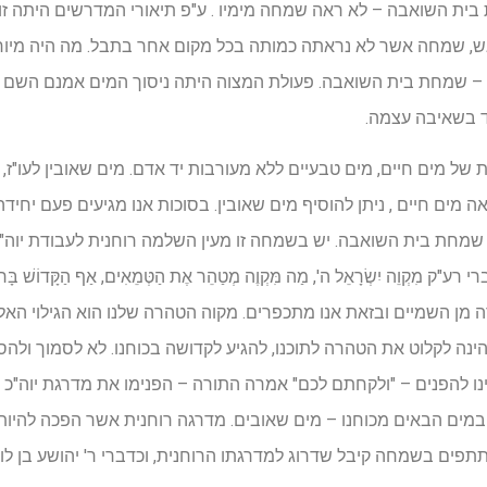
 בית השואבה – לא ראה שמחה מימיו . ע"פ תיאורי המדרשים היתה 
 אש, שמחה אשר לא נראתה כמותה בכל מקום אחר בתבל. מה היה מיוח
שמחת בית השואבה. פעולת המצוה היתה ניסוך המים אמנם השם שנ
ד בשאיבה עצמה.
ות של מים חיים, מים טבעיים ללא מעורבות יד אדם. מים שאובין לעו"ז
ימת כמות בסיסית של 40 סאה מים חיים , ניתן להוסיף מים שאובין. בסוכות אנו מגיעים 
 שמחת בית השואבה. יש בשמחה זו מעין השלמה רוחנית לעבודת יוה"כ
ִקְוֵה יִשְׂרָאֵל ה', מַה מִּקְוֶה מְטַהֵר אֶת הַטְּמֵאִים, אַף הַקָּדוֹשׁ בָּרוּךְ
מן השמיים ובזאת אנו מתכפרים. מקוה הטהרה שלנו הוא הגילוי האלוק
ת הינה לקלוט את הטהרה לתוכנו, להגיע לקדושה בכוחנו. לא לסמוך ו
Easy Come, easy go. עלינו להפנים – "ולקחתם לכם" אמרה התורה – הפנימו את מדרגת י
ים הבאים מכוחנו – מים שאובים. מדרגה רוחנית אשר הפכה להיות ח
ים בשמחה קיבל שדרוג למדרגתו הרוחנית, וכדברי ר' יהושע בן לוי