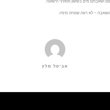
ם ושאבתם מים בששון ממעיני הישועה.
שואבה – לא ראה שמחה מימיו.
אביטל מלץ