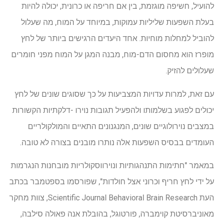
להועיל, חשיפה מוגזמת, בין אם חריפה או כרונית, יכולה להיות
בעלת השפעות שליליות עמוקות, במיוחד על המוח, מה שעלול
להוביל למחלות מוחיות. אחד היעדים הרגישים ביותר של לחץ
מופרז הוא מחסום הדם-מוח, מבנה המגן על המוח מפני חומרים
שעלולים להזיק.
עם זאת, למרות עדויות המצביעות על כך שסוגים שונים של לחץ
יכולים לפגוע בשלמותו ולהפעיל תגובות נוירו -דלקתיות הקשורות
במצבים נוירולוגיים שונים, המנגנונים התאיים והמולקולריים
העומדים בבסיס השפעות אלה נותרו מובנים בצורה לא טובה.
במאמר "חתימות התנהגותיות ונוירווסקולריות מובחנות הנגרמות
על ידי לחץ חריף וכרוני אצל חולדות", שפורסמו בספטמבר בכתב
העת Scientific Journal Behavioral Brain Research, צוות מחקר
מאוניברסיטת קוימברה, פורטוגל, בהובלת אנה פאולה סילבה,