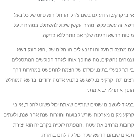
אייבי קרקע, הידוע גם בשם צ'רלי הזוחל, הוא סיוט של כל בעל
דשא. זה עשב עקשן מהיר ועקשן שיכול להשתלט במהירות על
מיטות הדשא והגינה שלך אם נותר ללא בדיקה.
עם מחצלות העלווה והגבעולים הזוחלים שלו, הוא חונק דשא
וצמחים נחשקים, מה שהופך אותו לאחד הפולשים המתסכלים
ביותר לבעלי בתים. יכולתו של הצמח להתפשט במהירות דרך
רצים תת -קרקעיים, לשגשג בתנאי אדמה ירודים ובדשא המוחלש
הופך אותו ליריב אימתני.
בניגוד לעשבים שוטים שנתיים שאתה יכול פשוט לחכות, אייבי
קרקע מקים מערכות שורש קבועות וחוזרות שנה אחר שנה, ולעתים
קרובות מרחיב את שטחו. המפתח לזכייה בקרב זה הוא יצירת
תנאים שבהם הדשא שלך יכול להילחם בחזרה.