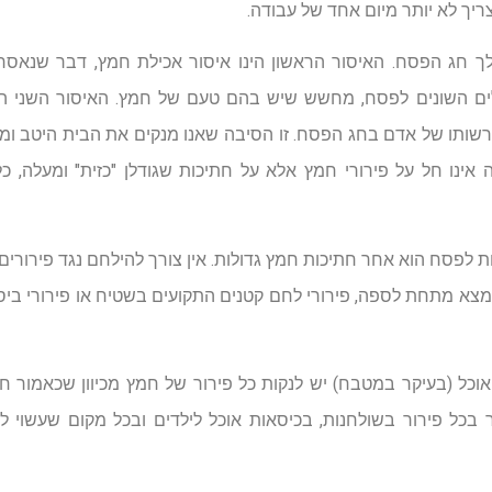
ריך לא יותר מיום אחד של עבודה.
 חג הפסח. האיסור הראשון הינו איסור אכילת חמץ, דבר שנאסר 
ם השונים לפסח, מחשש שיש בהם טעם של חמץ. האיסור השני הינו 
שותו של אדם בחג הפסח. זו הסיבה שאנו מנקים את הבית היטב ומו
 אינו חל על פירורי חמץ אלא על חתיכות שגודלן "כזית" ומעלה, 
ות לפסח הוא אחר חתיכות חמץ גדולות. אין צורך להילחם נגד פירורים 
נמצא מתחת לספה, פירורי לחם קטנים התקועים בשטיח או פירורי ביסל
כל (בעיקר במטבח) יש לנקות כל פירור של חמץ מכיוון שכאמור ח
 בכל פירור בשולחנות, בכיסאות אוכל לילדים ובכל מקום שעשוי