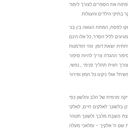
לפתוח את הספרים לצורך לימוד
 בתיקי הילדים והעגלות.
קו לפסח, המתח הגואה בין בני
עים לליל הסדר, כל אלו הינם
תית יוצאת דופן. זוהי הזדמנות
יפור ההגדה צריך להיות סיפור
ך חווית תהליך פנימי , נפשי,
ית? אולי ניקינו כל חמץ ופירור
יקה פנימית של הלב והלשון כפי
ן בלשונך לאלקים חיים, לאלקי
ת הַשְׁבֵּת מלבך ולשונך תטהר
את שם ה' אלקיך – ומלאכי מעלה