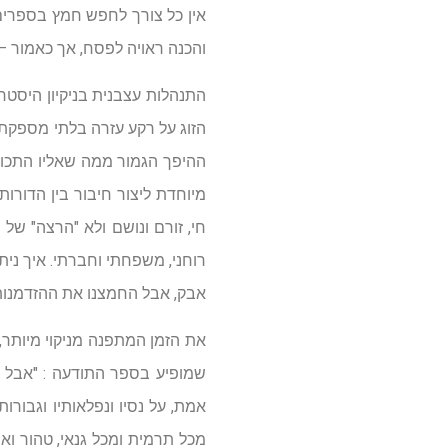
אין כל צורך לחפש חמץ בספרים 
והכנה ראויה לפסח, אך כאמור – 
התנהלות עצבנית בניקיון היסטר
הזוג על רקע עזרה בלתי מספקת
ההיפך הגמור ממה שאליו התכוון 
מיוחדת ליצור חיבור בין הדורו
חי, זורם ונושם ולא "הרצה" של
רוחני, משפחתי וחברתי. איך ניתן
אבק, אבל החמצנו את ההזדמנות
את הזמן המתפנה מניקוי מיותר, 
שמופיע בספר התודעה : "אבל אם
אמת, על נסיו ונפלאותיו וגבורו
מכל תרמית ומכל גנאי, טהור ואמ