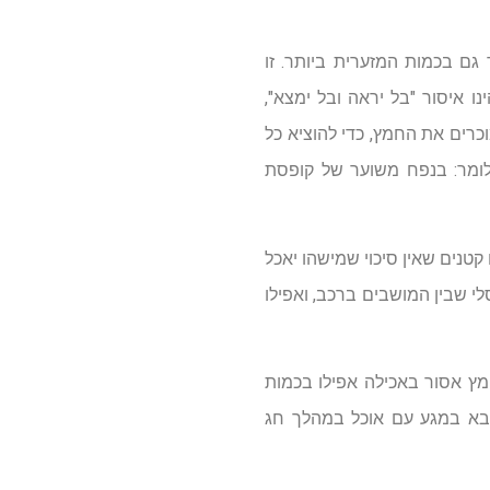
גם בכמות המזערית ביותר. זו
איסור "בל יראה ובל ימצא",
כרים את החמץ, כדי להוציא כל
כלומר: בנפח משוער של קופסת
קטנים שאין סיכוי שמישהו יאכל
י שבין המושבים ברכב, ואפילו
מץ אסור באכילה אפילו בכמות
 לבא במגע עם אוכל במהלך חג