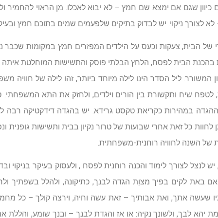
כיוון שגם אם ימצא שם חמץ – לא יבוא לאכלו. מן הראוי להחמיר ו
לא לצורך ניקוי. יש לבדוק בתיקים שלפעמים שמים בתוכם חמץ ובעיקר
י של הבית, צעקות וכעס על הילדים המפזרים חמץ במקומות שכבר נו
 בהכנת הבית לפסח, הלחץ הבלתי פוסק והתשישות המוחלטת איתה מגי
המשורר. ליל הסדר הינו לילה מיוחד ביותר, זהו לילה של חוויה משפח
ת, לטפח שיח ותקשורת בין הורים וילדים, ולחזק את התא המשפחתי. ס
 ההגדה במהירות כקריאת טקסט גרידא. יש בהגדה דידקטיקה רבה לצור
 לחוות כל זאת אחרי שבועות של טרור נקיון בבית ותשישות גופנית ונפש
 של השנה לחוויה רוחנית-משפחתית.
יש לנצל לצורך לימוד והכנה רוחנית לפסח , ולעסוק בעיקר בניקוי ובד
 באת לקים בפיך מצוַת הגדה לבנך, כתיקונה, ולהלל בשפתיך ולרנ
תיו שעשה אתך, ואת אבותיך – זאת עשה וחיה, וירצה קולך – כל מחמצ
ת יהא לבך, ולשונך נקיה: או אז והגדת לבנך – ובנך שומע, והללת 