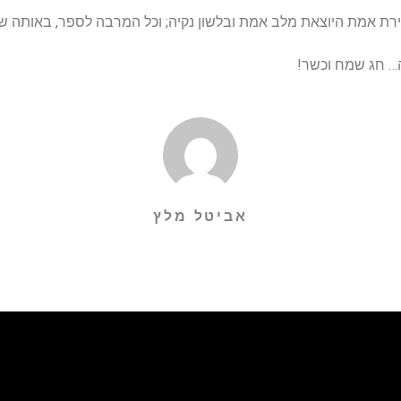
 שירת אמת היוצאת מלב אמת ובלשון נקיה; וכל המרבה לספר, באותה ש
ה… חג שמח וכשר!
אביטל מלץ