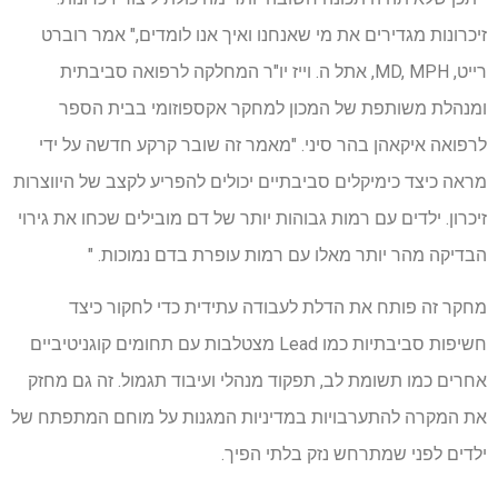
זיכרונות מגדירים את מי שאנחנו ואיך אנו לומדים," אמר רוברט
רייט, MD, MPH, אתל ה. וייז יו"ר המחלקה לרפואה סביבתית
ומנהלת משותפת של המכון למחקר אקספוזומי בבית הספר
לרפואה איקאהן בהר סיני. "מאמר זה שובר קרקע חדשה על ידי
מראה כיצד כימיקלים סביבתיים יכולים להפריע לקצב
של היווצרות
זיכרון. ילדים עם רמות גבוהות יותר של דם מובילים שכחו את גירוי
הבדיקה מהר יותר מאלו עם רמות עופרת בדם נמוכות. "
מחקר זה פותח את הדלת לעבודה עתידית כדי לחקור כיצד
חשיפות סביבתיות כמו Lead מצטלבות עם תחומים קוגניטיביים
אחרים כמו תשומת לב, תפקוד מנהלי ועיבוד תגמול. זה גם מחזק
את המקרה להתערבויות במדיניות המגנות על מוחם המתפתח של
ילדים לפני שמתרחש נזק בלתי הפיך.