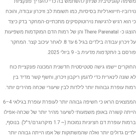
משימה קוגניטיבית שניתן להשתמש בה כדי להעריך פונקציות
נוירוביו-חייווארליות בסיסיות, כמו תשומת לב וזיכרון עבודה, והוכח
כי הוא רגיש לרגישות נוירוטוקסיקים מתכתיים-המחקר בדק כיצד
הוצגו כ- There Parenatal והן של רמות הדם המוקדמות משפיעות
על זיכרון עבודה בילדים בגיל 6 עד 8. לאחר עיכוב קצר. המחקר
פורסם ב
התקדמות מדעית
ב- 9 ביולי 2025.
החוקרים יישמו גישה סטטיסטית חדשנית המכונה פונקציית כוח
לא שונה לינארית כדי לדגמן ריקבון זיכרון, וחשף קשר מדיד בין
רמות עופרת גבוהות יותר לילדות לבין שיעורי שכחה מהירים יותר.
הממצאים הראו כי חשיפה גבוהה יותר לעופרת עופרת בגילאי 4–6
הייתה קשורה באופן משמעותי לשיעור מהיר יותר של שכחה-אפילו
ברמות עופרת דם חציוניות נמוכות (~ 1.7 מיקרוגרם/ד"ל). בנוסף,
ילדים גדולים יותר ואלה שהמשתוקות של אמו הייתה גבוהה יותר