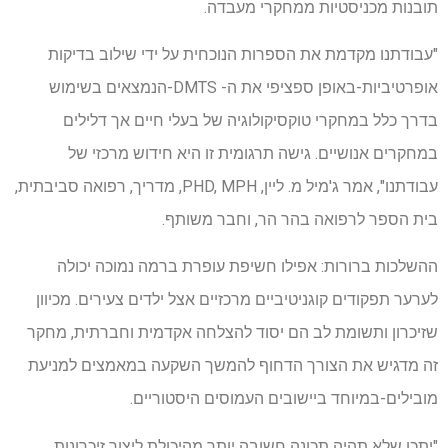
תובנות מכניסטיות ממחקרי מעבדה.
"עבודתנו מקדמת את הספרות הנוכחית על ידי שילוב בדיקות
אופרטיביות-באופן ספציפי את ה- DMTS-הנמצאים בשימוש
בדרך כלל במחקרי טוקסיקולוגיה של בעלי חיים אך דלילים
במחקרים אנושיים. גישה תרגומית זו היא חידוש מרכזי של
עבודתנו", אמר ג'מיל מ. ליין, PHD, MPH, מדריך, רפואה סביבתית,
בית הספר לרפואה בהר הר, וחבר משותף.
ההשלכות ברורות: אפילו חשיפת עופרת ברמה נמוכה יכולה
לערער תפקודים קוגניטיביים מרכזיים אצל ילדים צעירים. מכיוון
שזיכרון ותשומת לב הם יסוד להצלחה אקדמית וחברתית, מחקר
זה מדגיש את הצורך הדחוף להמשך השקעה במאמצים למניעת
מובילים-במיוחד ביישובים העמוסים היסטוריים.
"יתכן שלא תהיה תכונה חשובה יותר מהיכולת ליצור זיכרונות.