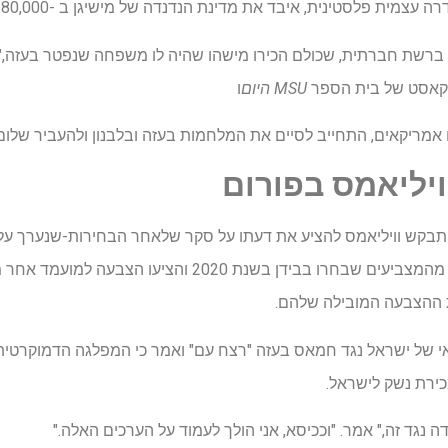
צמית פלסטינית, איבד את מדינת הנדנדה של מישיגן ב -80,000 קולות.
 ברשת חברתית, שכולם הכירו מישהו שהיה לו משפחה שנפטר בעזה," 
ודקאסט של בית הספר
MSU היום
ו
מריקאים, התחייב לסיים את המלחמות בעזה ובלבנון ולהעביר שלום 
יליאמס בפורום
ת ההצבעה המובילה שלהם.
באי של ישראל נגד חמאס בעזה "רצח עם" ואמר כי המפלגה הדמוקרט
ירת נשק לישראל.
גד זה," אמר. "וככיסא, אני הולך לעמוד על הערכים האלה."