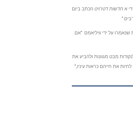
די א
חדשות דטרויט
הכתב ביום
בים."
נאמרו על ידי וויליאמס. "אם
ודות מבט מגוונות ולהביע את
חיות את חייהם כראות עיניו,"