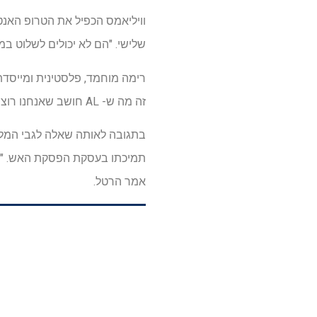
וויליאמס הכפיל את הטרופ האנט
שלישי. "הם לא יכולים לשלוט במ
רימה מוחמד, פלסטינית ומייסדת
זה מה ש- AL חושב שאנחנו רוצים לשמוע כפלסטינים, הוא טועה לחלוטין," אמר מוחמד.
בתגובה לאותה שאלה לגבי המלח
תמיכתו בעסקת הפסקת האש. "אני 
אמר הרטל.