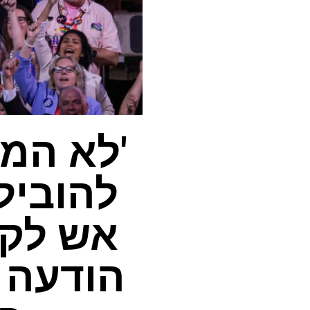
'לא המפ
אש לקב
הודעה ש