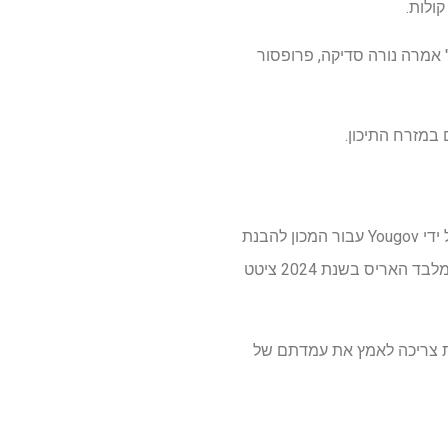
אמרה נורה סדיקה, פרופסור
במזרח התיכון.
במהלך הפורום בשבוע שעבר התבקש וויליאמס להציע את דעתו על סקר שלאחר הבחירות-שנערך על ידי Yougov עבור המכון להבנת
המזרח התיכון-זה הראה כי 29% מהמצביעים שבחרו בבידן בשנת 2020 והציעו הצבעה למועמד אחר מלבד האריס בשנת 2024 ציטט
ית צריכה לאמץ את עמדתם של