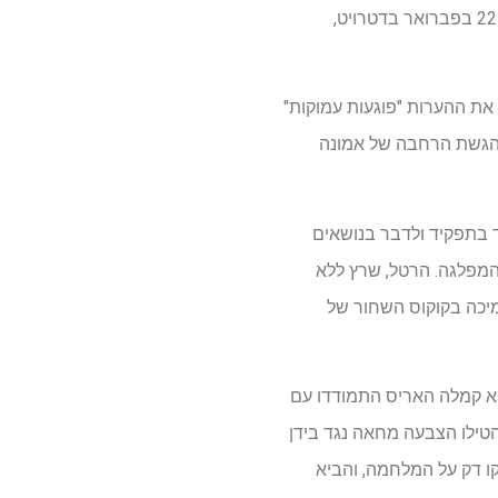
וויליאמס הוא אחד משלושה דמוקרטים המתמודדים על תפקיד היו"ר בוועידת המדינה של המפלגה ב- 22 בפברואר בדטרויט,
את ההערות "פוגעות עמוקות"
ת הגשת הרחבה של אמונה
טים היהודים להתמודד בתפקיד ולדבר בנושאים
המפלגה. הרטל, שרץ ללא
מיכה בקוקוס השחור של
יא קמלה האריס התמודדו עם
נועה הבלתי מחויבת, שגייסה יותר מ- 700,000 מצביעים שהטילו הצבעה מחאה נגד בידן
קו דק על המלחמה, והביא