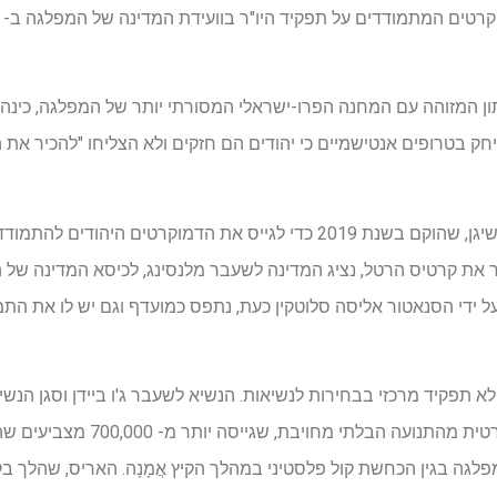
תון המזוהה עם המחנה הפרו-ישראלי המסורתי יותר של המפלגה, כינה 
שיחק בטרופים אנטישמיים כי יהודים הם חזקים ולא הצליחו "להכיר א
הקוקוס היהודי הדמוקרטי של מישיגן, שהוקם בשנת 2019 כדי לגייס את הדמוקר
 את קרטיס הרטל, נציג המדינה לשעבר מלנסינג, לכיסא המדינה של 
ידי הסנאטור אליסה סלוטקין כעת, נתפס כמועדף וגם יש לו את הת
 תפקיד מרכזי בבחירות לנשיאות. הנשיא לשעבר ג'ו ביידן וסגן הנש
התנגדות בתוך המפלגה הדמוקרטית מהת
פלגה בגין הכחשת קול פלסטיני במהלך הקיץ אֲמָנָה. האריס, שהלך ב