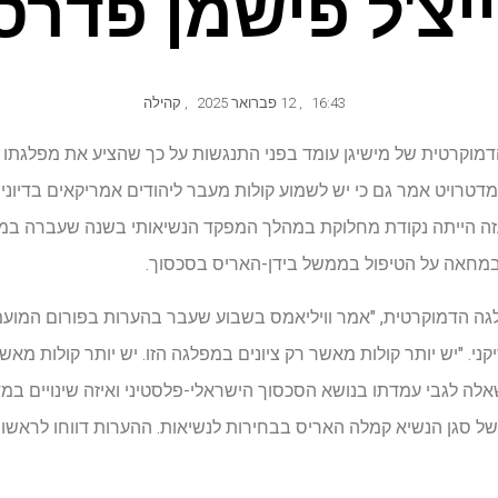
יצ'ל פישמן פדרס
16:43
,
12 פברואר 2025
,
קהילה
וקרטית של מישיגן עומד בפני התנגשות על כך שהציע את מפלגתו הו
 מדטרויט אמר גם כי יש לשמוע קולות מעבר ליהודים אמריקאים בדיונ
זה הייתה נקודת מחלוקת במהלך המפקד הנשיאותי בשנה שעברה ב
במחאה על הטיפול בממשל בידן-האריס בסכסוך.
פלגה הדמוקרטית, "אמר וויליאמס בשבוע שעבר בהערות בפורום המוע
י. "יש יותר קולות מאשר רק ציונים במפלגה הזו. יש יותר קולות מאש
שאלה לגבי עמדתו בנושא הסכסוך הישראלי-פלסטיני ואיזה שינויים במ
 סגן הנשיא קמלה האריס בבחירות לנשיאות. ההערות דווחו לראשונ