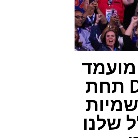
המועמד
להוביל את מישיגן DEMS תחת
שמיות
ל שלנו