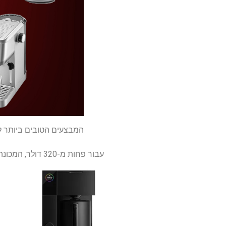
המבצעים הטובים ביותר למכונת קפה ומכונות אספ
עבור פחות מ-320 דולר, המכונה הזו היא גניבה – יש סיבה שהיא מכונת הקפה של Amazon's Choice!