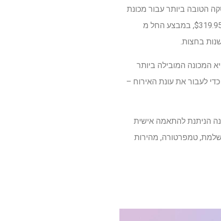
ה הטובה ביותר עבור מכונת
הקפה לבלאק פריידיי 2025. וזה באמזון! מכונת הקפה של Fellow Aiden Precision Drip היא כעת רק $319.95, במבצע החל מ
נות בחצות.
 חייב להיות הטוב ביותר. חסוך 20% על מכונה זו, שהיא המכונה המובילה ביותר
די לעבור את עונת האירוח –
נה הניתנת להתאמה אישית
שלמת, טמפרטורה, מהירות