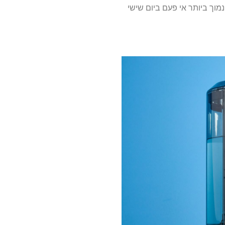
 האיקונית של Moccamaster נמצאת במחיר הנמוך ביותר אי פעם ביום שישי