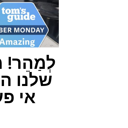
לְמַהֵר
שלנו הג
אי פע