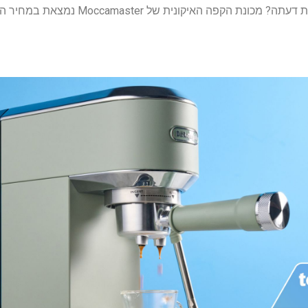
האם Technivorm איבד את דעתה? מכונת הקפה