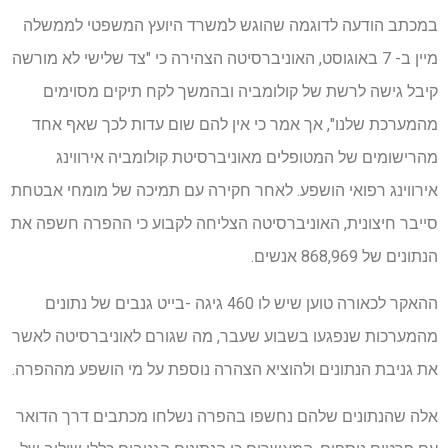
במכתב הודעה לדוגמה שהוגש למשרד היועץ המשפטי לממשלה
מיין ב- 7 באוגוסט, האוניברסיטה הצהירה כי "צד שלישי לא מורשה
קיבל גישה לרשת של קולומביה ובהמשך לקח תיקים מסוימים
מהמערכת שלנו", אך אמר כי אין להם שום עדות לכך שאף אחד
מהרישומים של המטופלים מאוניברסיטת קולומביה אירווינג
אירווינג רפואי הושפע. לאחר חקירה עם תמיכה של מומחי אבטחת
סייבר חיצונית, האוניברסיטה הצליחה לקבוע כי ההפרה חשפה את
הנתונים של 868,969 אנשים.
ההאקר לכאורה טוען שיש לו 460 גיגה -בייט גנבים של נתונים
מהמערכות שנפגעו בשבוע שעבר, מה שגורם לאוניברסיטה לאשר
את גניבת הנתונים ולהוציא הצהרה נוספת על מי הושפע מההפרה.
אלה שהנתונים שלהם נחשפו בהפרה נשלחו מכתבים דרך הדואר