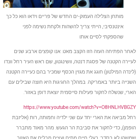
מותחן הצלילה העמוק-ים החדש של פריים וידאו הוא כל כך
אינטנסיבי, הייתי צריך להשהות ולקחת נשימה לפני
שהספקתי לסיים אותו
לאחר הפתיחה העזה הזו הקצב מאט. אנו קופצים ארבע שנים
לעיירה הקטנה של פסגת דנטה, וושינגטון, שם ראש העיר רחל וונדו
(לינדה המילטון) חוגג את מגזין הכסף שמכיר בהם כעיירה הקטנה
השנייה ביותר באמריקה. במהלך החגיגות היא חוצה שבילים עם
הארי, שנשלח לחקור פעילות סייסמית יוצאת דופן באזור.
https://www.youtube.com/watch?v=O8HNLHVBGZY
רחל מביאה את הארי יחד עם שני ילדיה וחמותה, רות (אליזבת
הופמן), כדי לחקור את סביבת הר הגעש. מהר מאוד מתברר
שמשהו לא בסדר: בעלי חיים מתים ועצים מבלים את האזור,