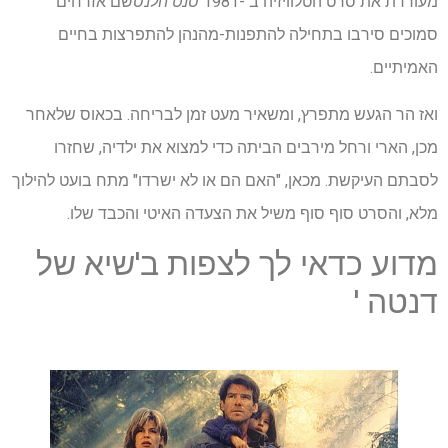
מעוררת את סרט הטלוויזיה ב -1981
סנט הלנס
שם אזרחים
סמוכים סירבו בתחילה להתפנות-מהנהן להתפרצות בחיים
האמיתיים.
ואז הר הגעש מתפרץ, ומשאיר מעט זמן לבריחה. בכאוס שלאחר
מכן, הארי ורחל מירבים הביתה כדי למצוא את ילדיה, שחזרו
לסבתם העיקשת. מכאן, "האם הם או לא ישרדו" מתח בועט להילוך
מלא, והסרט סוף סוף משיל את הצעדה האיטי והכבד שלו.
מדוע כדאי לך לצפות ב'שיא של
דנטה '