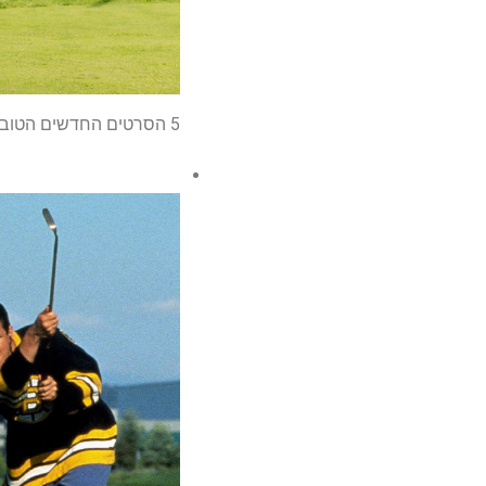
5 הסרטים החדשים הטובים ביותר שיזרמו בסוף השבוע הזה בנטפליקס, HBO מקס, טווס ועוד