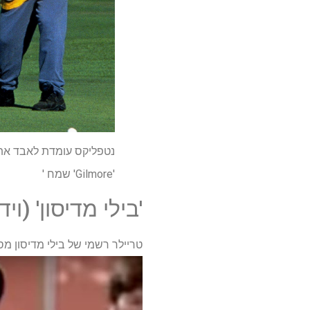
נטפליקס עומדת לאבד את 
'Gilmore' שמח '
'בילי מדיסון' (וי
טריילר רשמי של בילי מדיסון מספר 1 – סרט סנדלר (1995) uTube