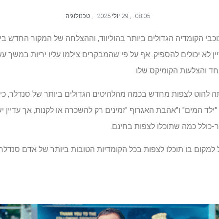
08:05
,
29 יולי 2025
,
טכנולוגיה
קהלים עדיין לא יכולים להספיק. אף על פי שהמבקרים צילמו עליו יריות במש
ד והצלעות הקומיקס שלו.
Gilmore 2" האם אתה להוט לצפות מחדש בכמה מהלהיטים הגדולים ביותר של סנדלר
 "ילד המים" ו"אהבת האגרוף "זמינים רק להשכרה או לקנות, אך עדיין 
ר-כולל כמה שתוכלו לצפות בחינם.
 בו תוכלו לצפות בכל הקומדיות הטובות ביותר של אדם סנדלר ב- Prime Video, Netflix ו