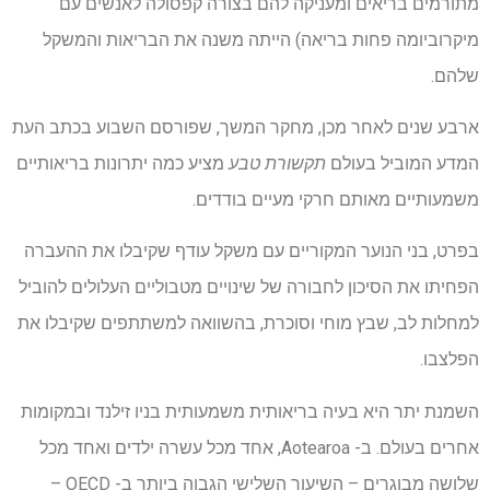
מתורמים בריאים ומעניקה להם בצורה קפסולה לאנשים עם
מיקרוביומה פחות בריאה) הייתה משנה את הבריאות והמשקל
שלהם.
ארבע שנים לאחר מכן, מחקר המשך, שפורסם השבוע בכתב העת
המדע המוביל בעולם
תקשורת טבע
מציע כמה יתרונות בריאותיים
משמעותיים מאותם חרקי מעיים בודדים.
בפרט, בני הנוער המקוריים עם משקל עודף שקיבלו את ההעברה
הפחיתו את הסיכון לחבורה של שינויים מטבוליים העלולים להוביל
למחלות לב, שבץ מוחי וסוכרת, בהשוואה למשתתפים שקיבלו את
הפלצבו.
השמנת יתר היא בעיה בריאותית משמעותית בניו זילנד ובמקומות
אחרים בעולם. ב- Aotearoa, אחד מכל עשרה ילדים ואחד מכל
שלושה מבוגרים – השיעור השלישי הגבוה ביותר ב- OECD –